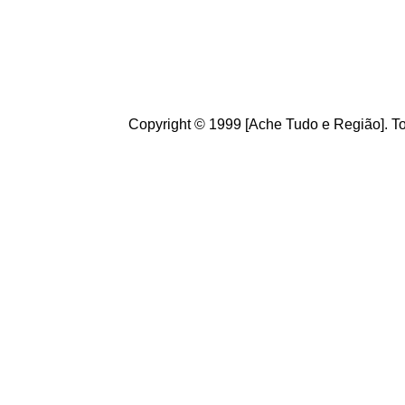
diversidade d
Seja b
em vin
sugestões, e
ano.
Copyright © 1999 [Ache Tudo e Região]. To