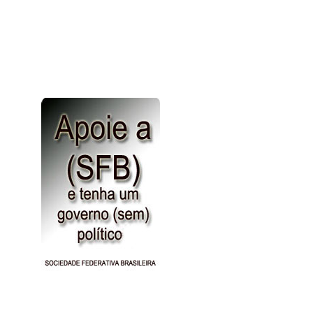
Site uteis
Truques do amor
Vídeos
Jogos
Noticias Gerais
Nossa Historia
Não estamos so
outras criatur
planeta. Prote
mares são dev
todos respons
fazendo a natu
Conheça
o
A
c
Brasileiros.