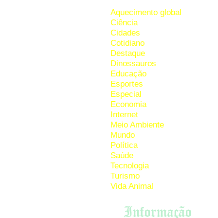
O
Aquecimento global
Ciência
Cidades
Há
Cotidiano
mu
Destaque
qu
Dinossauros
co
Educação
ép
Esportes
Especial
À 
Economia
as
Internet
so
Meio Ambiente
hu
Mundo
Política
Saúde
Ma
Tecnologia
ou
Turismo
ac
Vida Animal
me
Pa