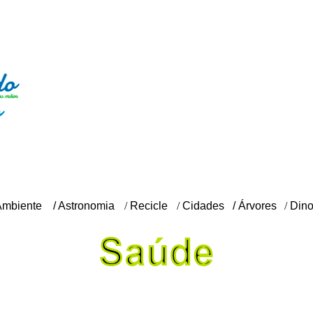
Ambiente
/
Astronomia
/
Recicle
/
Cidades
/
Árvores
/
Din
IL