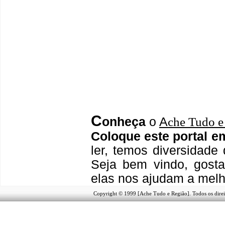
C
onheça
o
A
che Tudo e
Coloque este portal e
ler, temos
diversidade 
Seja b
em vindo
, g
ost
elas nos ajudam a melh
Copyright © 1999 [Ache Tudo e Região]. Todos os direi