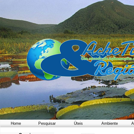
Home
Pesquisar
Úteis
Ambiente
A
a