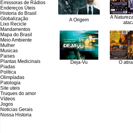
Emissoras de Rádios
Endereços
Ú
teis
Historia do Brasil
A Natureza
Globalização
A Origem
atac
Lixo Recicle
Mandamentos
Mapa do Brasil
Meio Ambiente
Mulher
Musicas
Paises
Plantas Medicinais
Deja-Vu
O atir
Piadas
Política
Olimpíadas
Patologia
Site uteis
Truques do amor
Vídeos
Jogos
Noticias Gerais
Nossa Historia