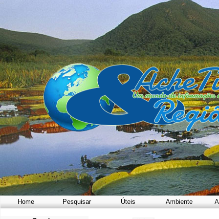
Home
Pesquisar
Úteis
Ambiente
A
a