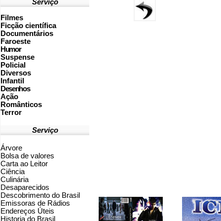
Serviço
Filmes
Ficção científica
Documentários
Faroeste
Humor
Suspense
Policial
Diversos
Infantil
Desenhos
Ação
Românticos
Terror
Serviço
Árvore
Bolsa de valores
Carta ao Leitor
Ciência
Culinária
Desaparecidos
Descobrimento do Brasil
Emissoras de Rádios
Endereços
Ú
teis
Historia do Brasil