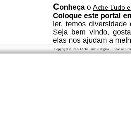
C
onheça
o
A
che Tudo e
Coloque este portal e
ler, temos
diversidade 
Seja b
em vindo
, g
ost
elas nos ajudam a melh
Copyright © 1999 [Ache Tudo e Região]. Todos os direi