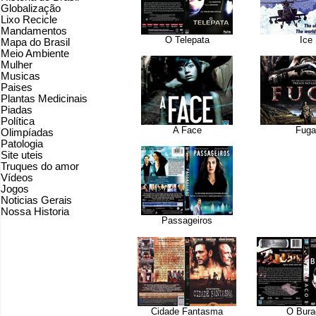
Globalização
Lixo Recicle
Mandamentos
O Telepata
Ice
Mapa do Brasil
Meio Ambiente
Mulher
Musicas
Paises
Plantas Medicinais
Piadas
Política
A Face
Fuga
Olimpíadas
Patologia
Site uteis
Truques do amor
Vídeos
Jogos
Noticias Gerais
Nossa Historia
Passageiros
Cidade Fantasma
O Bura