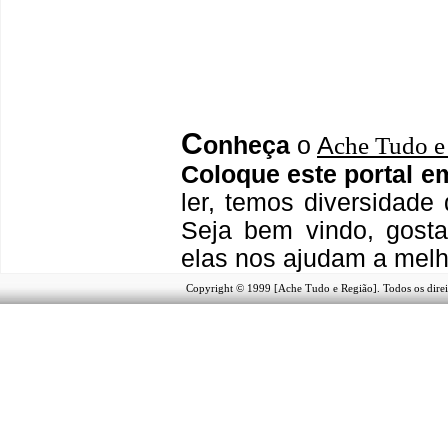
C
onheça
o
A
che Tudo e
Coloque este portal e
ler, temos
diversidade 
Seja b
em vindo
, g
ost
elas nos ajudam a melh
Copyright © 1999 [Ache Tudo e Região]. Todos os direi