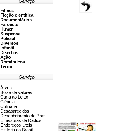
Serviço
Filmes
Ficção científica
Documentários
Faroeste
Humor
Suspense
Policial
Diversos
Infantil
Desenhos
Ação
Românticos
Terror
Serviço
Árvore
Bolsa de valores
Carta ao Leitor
Ciência
Culinária
Desaparecidos
Descobrimento do Brasil
Emissoras de Rádios
Endereços
Ú
teis
Historia do Brasil