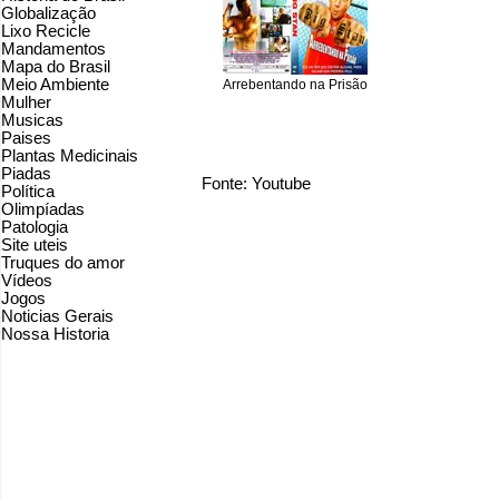
Globalização
Lixo Recicle
Mandamentos
Mapa do Brasil
Meio Ambiente
Arrebentando na Prisão
Mulher
Musicas
Paises
Plantas Medicinais
Piadas
Fonte: Youtube
Política
Olimpíadas
Patologia
Site uteis
Truques do amor
Vídeos
Jogos
Noticias Gerais
Nossa Historia