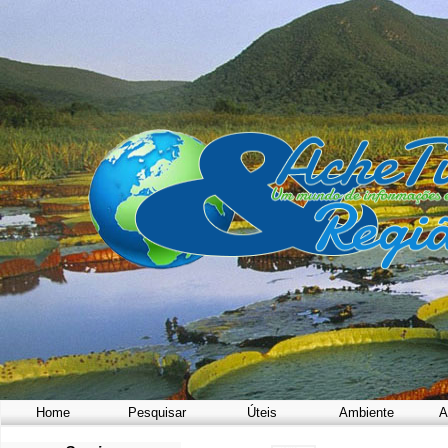
Home
Pesquisar
Úteis
Ambiente
A
a