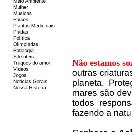
Meio Ambiente
Mulher
Musicas
Paises
Plantas Medicinais
Piadas
Política
Olimpíadas
Patologia
Site uteis
Não estamos so
Truques do amor
Vídeos
outras criatur
Jogos
planeta. Prote
Noticias Gerais
Nossa Historia
mares são dev
todos respons
fazendo a natu