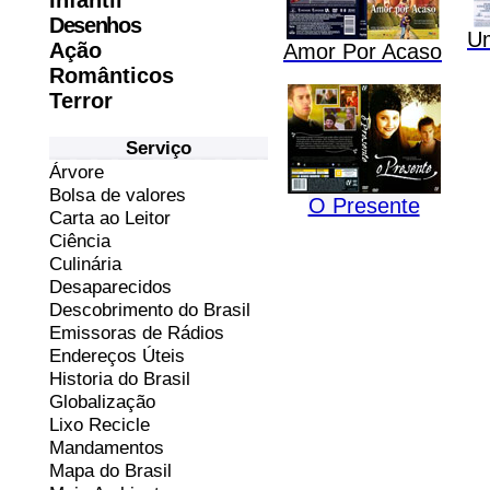
Infantil
Desenhos
U
Ação
Amor Por Acaso
Românticos
Terror
Serviço
Árvore
Bolsa de valores
O Presente
Carta ao Leitor
Ciência
Culinária
Desaparecidos
Descobrimento do Brasil
Emissoras de Rádios
Endereços
Ú
teis
Historia do Brasil
Globalização
Lixo Recicle
Mandamentos
Mapa do Brasil