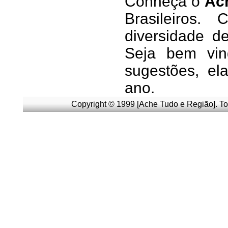
Conheça
o
A
c
Brasileiros.
diversidade d
Seja b
em vin
sugestões, e
ano.
Copyright © 1999 [Ache Tudo e Região]. To