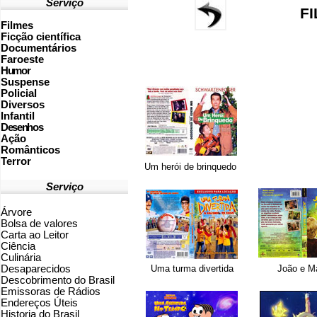
Serviço
FI
Filmes
Ficção científica
Documentários
Faroeste
Humor
Suspense
Policial
Diversos
Infantil
Desenhos
Ação
Românticos
Terror
Um herói de brinquedo
Serviço
Árvore
Bolsa de valores
Carta ao Leitor
Ciência
Culinária
Desaparecidos
Uma turma divertida
João e M
Descobrimento do Brasil
Emissoras de Rádios
Endereços
Ú
teis
Historia do Brasil