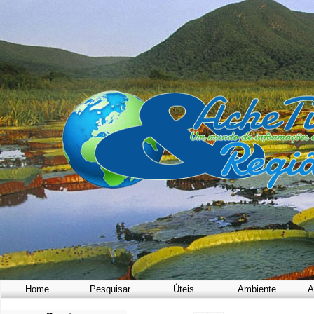
Home
Pesquisar
Úteis
Ambiente
A
a