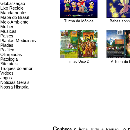
Globalização
Lixo Recicle
Mandamentos
Mapa do Brasil
Turma da Mônica
Bebes sonh
Meio Ambiente
Mulher
Musicas
Paises
Plantas Medicinais
Piadas
Política
Olimpíadas
Patologia
Irmão Urso 2
A Terra do
Site uteis
Truques do amor
Vídeos
Jogos
Noticias Gerais
Nossa Historia
C
onheça
o
A
che Tudo e Região
o po