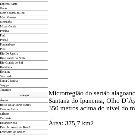
Espírito Santo
Goiás
Mato Grosso do Sul
Mato Grosso
Maranhão
Minas Gerais
Paraíba
Pará
Paraná
Pernambuco
Piauí
Rio De Janeiro
Rio Grande do Norte
Rio Grande do Sul
Rondônia
Roraima
São Paulo
Santa Catarina
Sergipe
Tocantins
Microrregião do sertão alagoan
Serviços
Santana do Ipanema, Olho D´Ág
Árvore
Bolsa Dolar Euros outros
350 metros acima do nível do m
Carta ao Leitor
Ciência
Culinária
Área: 375,7 km2
Desaparecidos
Descobrimento do Brasil
Emissoras de Rádios