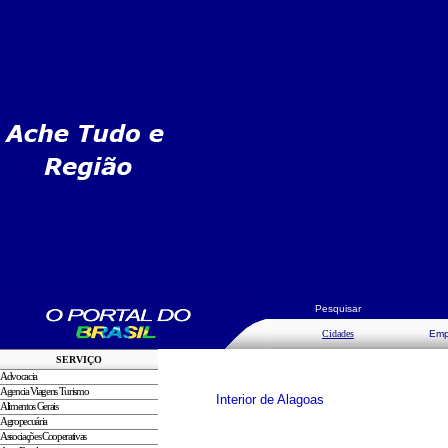
Pesquisar
Cidades
Emp
SERVIÇO
Advocacia
Agencia Viagens Turismo
Interior de Alagoas
Alimentos Gerais
Agropecuária
Associações Cooperativas