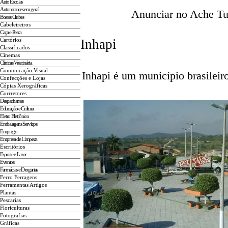
Auto Escolas
Automotores em geral
Anunciar no Ache Tud
Boates Clubes
Cabeleireiros
Caça e Pesca
Inhapi
Cartórios
Classificados
Cinemas
Clínicas Veterinária
Comunicação Visual
Inhapi é um município brasileir
Confecções e Lojas
Cópias Xerográficas
Corrretores
Despachantes
Educação e Cultura
Eletro Eletrônico
Embalagens Serviços
Emprego
Empresa de Limpeza
Escritórios
Esporte e Lazer
Eventos
Farmácias e Drogarias
Ferro Ferragens
Ferramentas Artigos
Plantas
Pescarias
Floriculturas
Fotografias
Gráficas