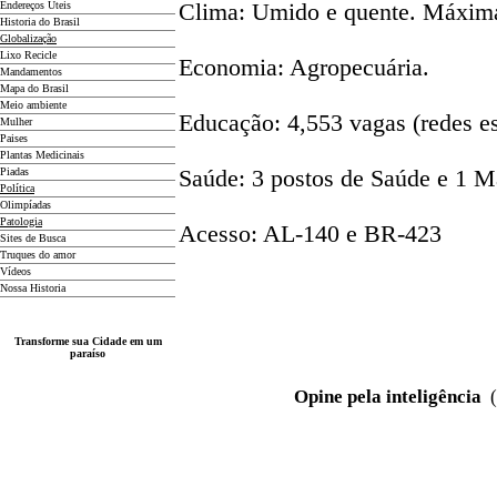
Endereços
Ú
teis
Clima: Umido e quente. Máxima
Historia do Brasil
Globalização
Lixo Recicle
Economia: Agropecuária.
Mandamentos
Mapa do Brasil
Meio ambiente
Educação: 4,553 vagas (redes es
Mulher
Paises
Plantas Medicinais
Piadas
Saúde: 3 postos de Saúde e 1 Ma
Política
Olimpíadas
Patologia
Acesso: AL-140 e BR-423
Sites de Busca
Truques do amor
Vídeos
Nossa Historia
Transforme sua Cidade em um
paraíso
Opine pela inteligência