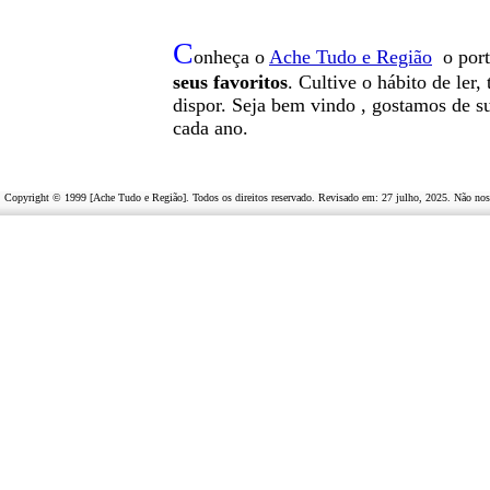
C
onheça o
A
che Tudo e Região
o por
seus favoritos
. Cultive o hábito de ler
dispor
.
Seja b
em vindo
, g
ostamos de su
cada ano.
Copyright © 1999 [Ache Tudo e Região]. Todos os direitos reservado. Revisado em:
27 julho, 2025
. Não nos