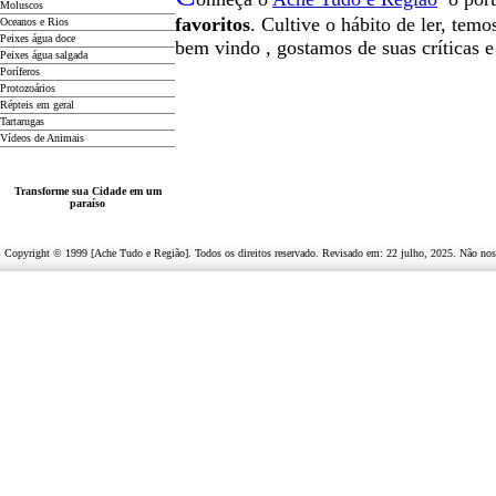
Moluscos
favoritos
. Cultive o hábito de ler, tem
Oceanos e Rios
Peixes água doce
b
em vindo
, g
ostamos de suas críticas 
Peixes água salgada
Poríferos
Protozoários
Répteis em geral
Tartarugas
Vídeos de Animais
Transforme sua Cidade em um
paraíso
Copyright © 1999 [Ache Tudo e Região]. Todos os direitos reservado. Revisado em:
22 julho, 2025
. Não nos