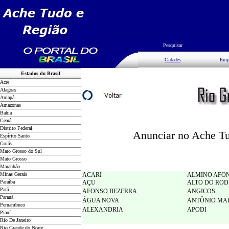
Pesquisar
Cidades
Emp
Estados do Brasil
Acre
Alagoas
Amapá
Amazonas
Bahia
Ceará
Distrito Federal
Anunciar no Ache Tud
Espírito Santo
Goiás
Mato Grosso do Sul
Mato Grosso
Maranhão
Minas Gerais
ACARI
ALMINO AFO
Paraíba
AÇU
ALTO DO ROD
Pará
AFONSO BEZERRA
ANGICOS
Paraná
ÁGUA NOVA
ANTÔNIO MA
Pernambuco
ALEXANDRIA
APODI
Piauí
Rio De Janeiro
Rio Grande do Norte