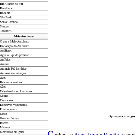
Rio Grande do Sul
Rondônia
Roraima
São Paulo
Santa Catarina
Sergipe
Tocantins
Meio Ambiente
O que é Meio Ambiente
Declaração do Ambiente
Aqüíferos
Água o liquido precioso
Anfíbios
Arvores
Animais Pré-histórico
Animais em extinção
Aves
Baleias ancestrais
Cães
Celenterados ou Cnidários
Cobras
Crustáceos
Donativos voluntários
Equinodermos
Gatos
Opine pela inteligên
Grandes Felinos
Insetos
Macacos
C
Mamíferos em geral
onheça o
A
che Tudo e Região
o por