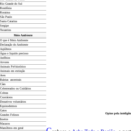
Rio Grande do Sul
Rondônia
Roraima
São Paulo
Santa Catarina
Sergipe
Tocantins
Meio Ambiente
O que é Meio Ambiente
Declaração do Ambiente
Aqüíferos
Água o liquido precioso
Anfíbios
Arvores
Animais Pré-histórico
Animais em extinção
Aves
Baleias ancestrais
Cães
Celenterados ou Cnidários
Cobras
Crustáceos
Donativos voluntários
Equinodermos
Gatos
Opine pela inteligên
Grandes Felinos
Insetos
Macacos
C
Mamíferos em geral