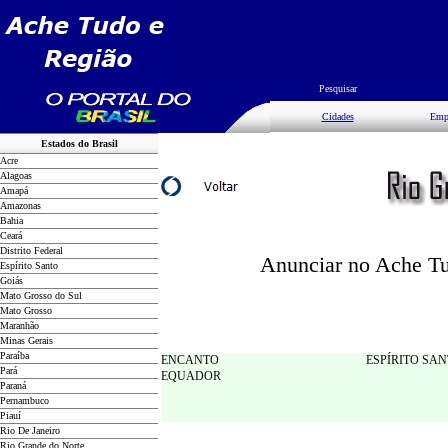
Pesquisar
Cidades
Emp
Estados do Brasil
Acre
Alagoas
Amapá
Amazonas
Bahia
Ceará
Distrito Federal
Anunciar no Ache Tud
Espírito Santo
Goiás
Mato Grosso do Sul
Mato Grosso
Maranhão
Minas Gerais
Paraíba
ENCANTO
ESPÍRITO SA
Pará
EQUADOR
Paraná
Pernambuco
Piauí
Rio De Janeiro
Rio Grande do Norte