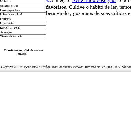
onheça o
A
che Tudo e Região
o por
Moluscos
Oceanos e Rios
favoritos
. Cultive o hábito de ler, tem
Peixes água doce
b
em vindo
, g
ostamos de suas críticas 
Peixes água salgada
Poríferos
Protozoários
Répteis em geral
Tartarugas
Vídeos de Animais
Transforme sua Cidade em um
paraíso
Copyright © 1999 [Ache Tudo e Região]. Todos os direitos reservado. Revisado em:
22 julho, 2025
. Não nos