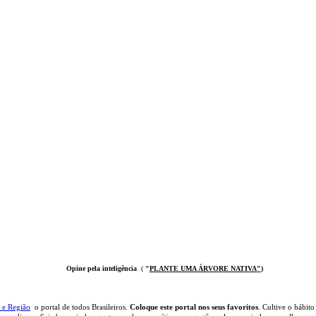
Opine pela inteligência
(
"
PLANTE UMA ÁRVOR
E NATIVA
"
)
 e Região
o portal
de todos Brasileiros.
Coloque este portal nos seus favoritos
. Cultive o hábito