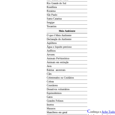
Rio Grande do Sul
Rondônia
Roraima
São Paulo
Santa Catarina
Sergipe
Tocantins
Meio Ambiente
O que é Meio Ambiente
Declaração do Ambiente
Aqüíferos
Água o liquido precioso
Anfíbios
Arvores
Animais Pré-histórico
Animais em extinção
Aves
Baleias ancestrais
Cães
Celenterados ou Cnidários
Cobras
Crustáceos
Donativos voluntários
Equinodermos
Gatos
Grandes Felinos
Insetos
Macacos
C
onheça o
A
che Tudo
Mamíferos em geral