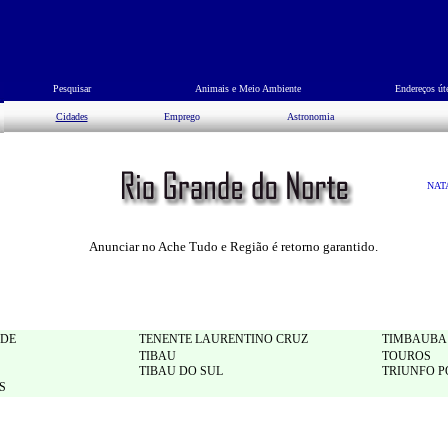
Pesquisar
Animais e Meio Ambiente
Endereços út
Cidades
Emprego
Astronomia
NAT
Anunciar no Ache Tudo e Região é retorno garantido.
NDE
TENENTE LAURENTINO CRUZ
TIMBAUBA 
TIBAU
TOUROS
TIBAU DO SUL
TRIUNFO 
S