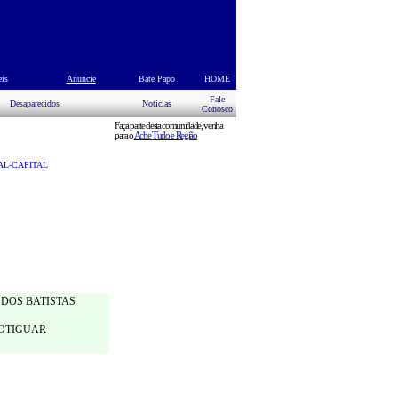
eis
s
Anuncie
Bate Papo
HOME
Fale
Desaparecidos
Noticias
Conosco
Faça parte desta comunidade, venha
para o
Ache Tudo e Região
AL-CAPITAL
DOS BATISTAS
POTIGUAR