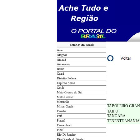
Estados do Brasil
Acre
Alagoas
Amapá
Amazonas
Bahia
Ceará
Distrito Federal
Espírito Santo
Goiás
Mato Grosso do Sul
Mato Grosso
Maranhão
TABOLEIRO GRA
Minas Gerais
TAIPU
Paraíba
TANGARA
Pará
Paraná
TENENTE ANANIA
Pernambuco
Piauí
Rio De Janeiro
Rio Grande do Norte