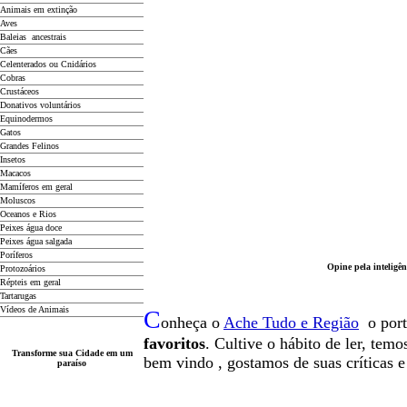
Animais em extinção
Aves
Baleias ancestrais
Cães
Celenterados ou Cnidários
Cobras
Crustáceos
Donativos voluntários
Equinodermos
Gatos
Grandes Felinos
Insetos
Macacos
Mamíferos em geral
Moluscos
Oceanos e Rios
Peixes água doce
Peixes água salgada
Poríferos
Opine pela inteligên
Protozoários
Répteis em geral
Tartarugas
Vídeos de Animais
C
onheça o
A
che Tudo e Região
o por
favoritos
. Cultive o hábito de ler, tem
Transforme sua Cidade em um
b
em vindo
, g
ostamos de suas críticas 
paraíso