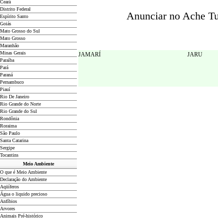
Ceará
Distrito Federal
Anunciar no Ache Tud
Espírito Santo
Goiás
Mato Grosso do Sul
Mato Grosso
Maranhão
Minas Gerais
JAMARÍ
JARU
Paraíba
Pará
Paraná
Pernambuco
Piauí
Rio De Janeiro
Rio Grande do Norte
Rio Grande do Sul
Rondônia
Roraima
São Paulo
Santa Catarina
Sergipe
Tocantins
Meio Ambiente
O que é Meio Ambiente
Declaração do Ambiente
Aqüíferos
Água o liquido precioso
Anfíbios
Arvores
Animais Pré-histórico