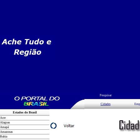
Pesquisar
Cidades
Emp
Estados do Brasil
Acre
Alagoas
Amapá
Amazonas
Bahia