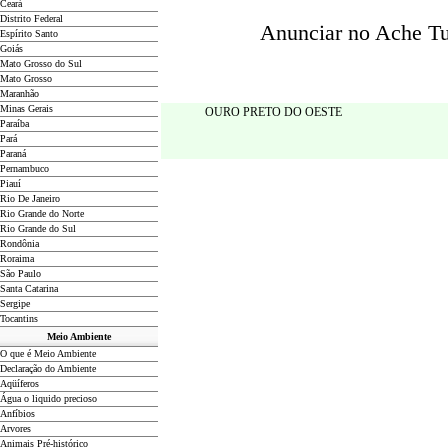
Ceará
Distrito Federal
Anunciar no Ache Tud
Espírito Santo
Goiás
Mato Grosso do Sul
Mato Grosso
Maranhão
Minas Gerais
OURO PRETO DO OESTE
Paraíba
Pará
Paraná
Pernambuco
Piauí
Rio De Janeiro
Rio Grande do Norte
Rio Grande do Sul
Rondônia
Roraima
São Paulo
Santa Catarina
Sergipe
Tocantins
Meio Ambiente
O que é Meio Ambiente
Declaração do Ambiente
Aqüíferos
Água o liquido precioso
Anfíbios
Arvores
Animais Pré-histórico