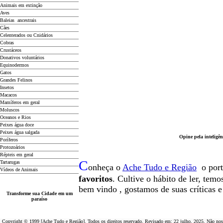
Animais em extinção
Aves
Baleias ancestrais
Cães
Celenterados ou Cnidários
Cobras
Crustáceos
Donativos voluntários
Equinodermos
Gatos
Grandes Felinos
Insetos
Macacos
Mamíferos em geral
Moluscos
Oceanos e Rios
Peixes água doce
Peixes água salgada
Opine pela inteligên
Poríferos
Protozoários
Répteis em geral
C
Tartarugas
onheça o
A
che Tudo e Região
o por
Vídeos de Animais
favoritos
. Cultive o hábito de ler, tem
b
em vindo
, g
ostamos de suas críticas 
Transforme sua Cidade em um
paraíso
Copyright © 1999 [Ache Tudo e Região]. Todos os direitos reservado. Revisado em:
22 julho, 2025
. Não nos