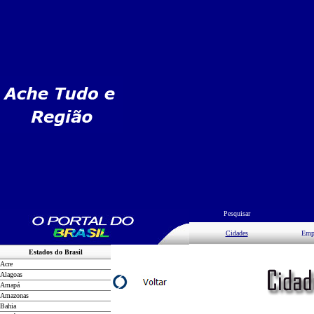
Pesquisar
Cidades
Emp
Estados do Brasil
Acre
Alagoas
Amapá
Amazonas
Bahia