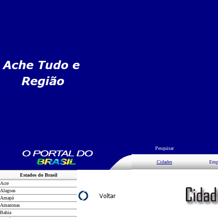
Pesquisar
Cidades
Emp
Estados do Brasil
Acre
Alagoas
Amapá
Amazonas
Bahia