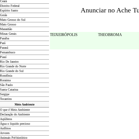
Ceará
Distrito Federal
Anunciar no Ache Tud
Espírito Santo
Goiás
Mato Grosso do Sul
Mato Grosso
Maranhão
Minas Gerais
TEIXEIRÓPOLIS
THEOBROMA
Paraíba
Pará
Paraná
Pernambuco
Piauí
Rio De Janeiro
Rio Grande do Norte
Rio Grande do Sul
Rondônia
Roraima
São Paulo
Santa Catarina
Sergipe
Tocantins
Meio Ambiente
O que é Meio Ambiente
Declaração do Ambiente
Aqüíferos
Água o liquido precioso
Anfíbios
Arvores
Animais Pré-histórico