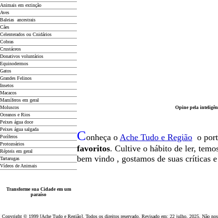
Animais em extinção
Aves
Baleias ancestrais
Cães
Celenterados ou Cnidários
Cobras
Crustáceos
Donativos voluntários
Equinodermos
Gatos
Grandes Felinos
Insetos
Macacos
Mamíferos em geral
Moluscos
Opine pela inteligên
Oceanos e Rios
Peixes água doce
Peixes água salgada
C
onheça o
A
che Tudo e Região
o por
Poríferos
Protozoários
favoritos
. Cultive o hábito de ler, tem
Répteis em geral
b
em vindo
, g
ostamos de suas críticas 
Tartarugas
Vídeos de Animais
Transforme sua Cidade em um
paraíso
Copyright © 1999 [Ache Tudo e Região]. Todos os direitos reservado. Revisado em:
22 julho, 2025
. Não nos