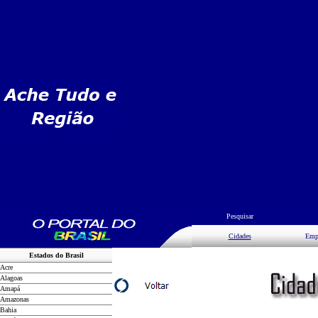
Pesquisar
Cidades
Emp
Estados do Brasil
Acre
Alagoas
Amapá
Amazonas
Bahia