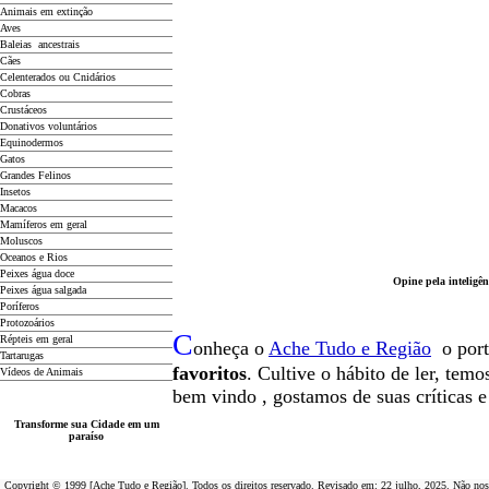
Animais em extinção
Aves
Baleias ancestrais
Cães
Celenterados ou Cnidários
Cobras
Crustáceos
Donativos voluntários
Equinodermos
Gatos
Grandes Felinos
Insetos
Macacos
Mamíferos em geral
Moluscos
Oceanos e Rios
Peixes água doce
Opine pela inteligên
Peixes água salgada
Poríferos
Protozoários
C
Répteis em geral
onheça o
A
che Tudo e Região
o por
Tartarugas
favoritos
. Cultive o hábito de ler, tem
Vídeos de Animais
b
em vindo
, g
ostamos de suas críticas 
Transforme sua Cidade em um
paraíso
Copyright © 1999 [Ache Tudo e Região]. Todos os direitos reservado. Revisado em:
22 julho, 2025
. Não nos