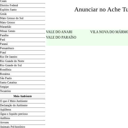
Ceará
Distrito Federal
Anunciar no Ache Tud
Espírito Santo
Goiás
Mato Grosso do Sul
Mato Grosso
Maranhão
Minas Gerais
VALE DO ANARI
VILA NOVA DO MÁRM
Paraíba
VALE DO PARAÍSO
Pará
Paraná
Pernambuco
Piauí
Rio De Janeiro
Rio Grande do Norte
Rio Grande do Sul
Rondônia
Roraima
São Paulo
Santa Catarina
Sergipe
Tocantins
Meio Ambiente
O que é Meio Ambiente
Declaração do Ambiente
Aqüíferos
Água o liquido precioso
Anfíbios
Arvores
Animais Pré-histórico