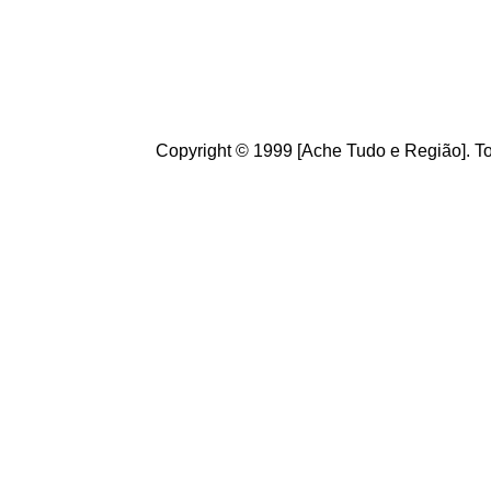
diversidade d
Seja b
em vin
sugestões, e
ano.
Copyright © 1999 [Ache Tudo e Região]. To