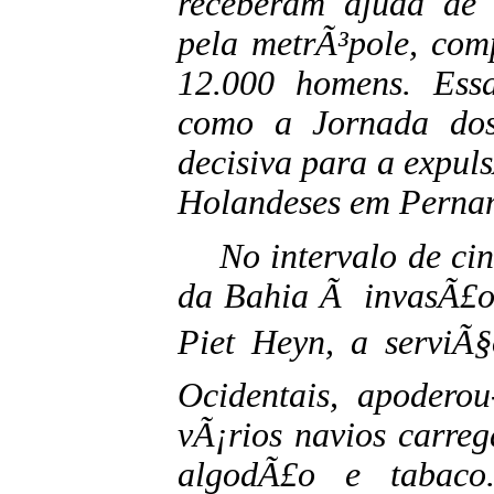
receberam ajuda de 
pela metrÃ³pole, com
12.000 homens. Ess
como a Jornada dos
decisiva para a expul
Holandeses em Perna
No intervalo de cinc
da Bahia Ã invasÃ£o
Piet Heyn, a serviÃ
Ocidentais, apoderou
vÃ¡rios navios carreg
algodÃ£o e tabaco