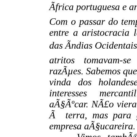
Ãfrica portuguesa e
Com o passar do temp
entre a aristocracia
das Ãndias Ocidentai
atritos tomavam-se
razÃµes. Sabemos que
vinda dos holandes
interesses mercan
aÃ§Ãºcar. NÃ£o viera
Ã terra, mas para g
empresa aÃ§ucareira.