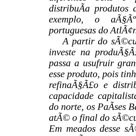
distribuÃ­a produtos
exemplo, o aÃ§Ãº
portuguesas do AtlÃ¢n
A partir do sÃ©cul
investe na produÃ§Ã
passa a usufruir gra
esse produto, pois tin
refinaÃ§Ã£o e distr
capacidade capitalis
do norte, os PaÃ­ses
atÃ© o final do sÃ©c
Em meados desse sÃ©