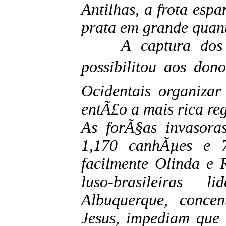
Antilhas, a frota esp
prata em grande quan
A captura dos na
possibilitou aos don
Ocidentais organiza
entÃ£o a mais rica r
As forÃ§as invasora
1,170 canhÃµes e 7
facilmente Olinda e R
luso-brasileiras 
Albuquerque, conce
Jesus, impediam que 