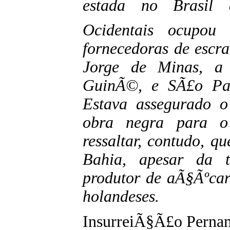
estada no Brasil 
Ocidentais ocupou 
fornecedoras de escr
Jorge de Minas, a
GuinÃ©, e SÃ£o Pa
Estava assegurado o
obra negra para o 
ressaltar, contudo, q
Bahia, apesar da t
produtor de aÃ§Ãºcar
holandeses.
InsurreiÃ§Ã£o Perna