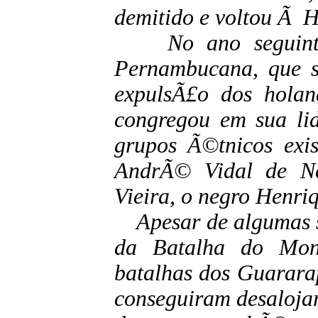
demitido e voltou Ã 
No ano seguinte e
Pernambucana, que 
expulsÃ£o dos hola
congregou em sua lid
grupos Ã©tnicos exis
AndrÃ© Vidal de Ne
Vieira, o negro Henriq
Apesar de algumas si
da Batalha do Mon
batalhas dos Guarara
conseguiram desalojar