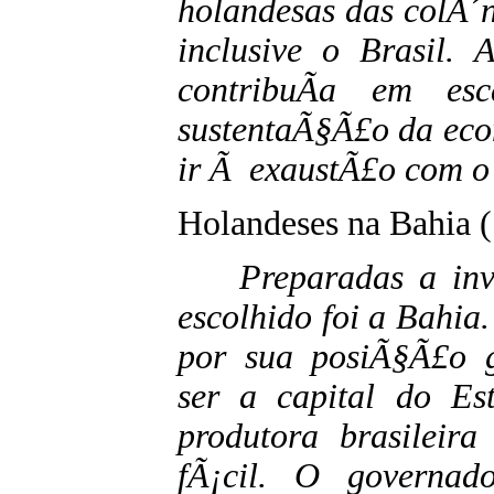
holandesas das colÃ´
inclusive o Brasil. 
contribuÃ­a em es
sustentaÃ§Ã£o da eco
ir Ã exaustÃ£o com o
Holandeses na Bahia 
Preparadas a inv
escolhido foi a Bahia.
por sua posiÃ§Ã£o ge
ser a capital do Es
produtora brasileira
fÃ¡cil. O governa