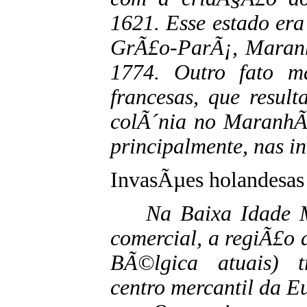
1621. Esse estado era
GrÃ£o-ParÃ¡, Maran
1774. Outro fato m
francesas, que resu
colÃ´nia no MaranhÃ£
principalmente, nas i
InvasÃµes holandesas
Na Baixa Idade M
comercial, a regiÃ£o 
BÃ©lgica atuais) t
centro mercantil da E