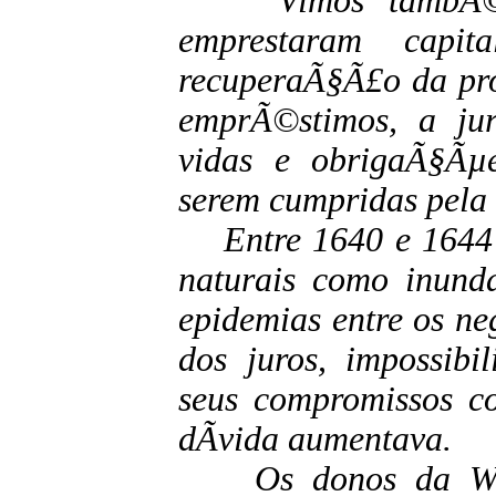
Vimos tambÃ©m 
emprestaram capi
recuperaÃ§Ã£o da pr
emprÃ©stimos, a jur
vidas e obrigaÃ§Ãµe
serem cumpridas pela 
Entre 1640 e 1644 
naturais como inunda
epidemias entre os ne
dos juros, impossibi
seus compromissos co
dÃ­vida aumentava.
Os donos da WIC