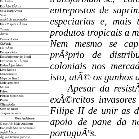
Os Ãndios
ErosÃ£o EÃ³lica
entrepostos de supri
Soja TrangÃªnica
Solo
especiarias e, mais 
espÃ©cie encontradas
Uma Viagem a Ãfrica
produtos tropicais a
Tsunami
Ãrvore
Carta ao Leitor
Nem mesmo se capa
CiÃªncia
CulinÃ¡ria
prÃ³prio de distri
Desaparecidos
Descobrimento do Brasil
Emissoras de RÃ¡dios
coloniais nos merca
EndereÃ§os
Ãš
teis
Lixo Recicle
isto, atÃ© os ganhos 
Mandamentos
Mapa do Brasil
Meio ambiente
Apesar da resistÃªn
Mulher
Paises
Plantas Medicinais
exÃ©rcitos invasores
Piadas
OlimpÃ­adas
Filipe II de unir as
Sites de Busca
Truques do amor
apoio de pane da no
Meio Ambiente
O que Ã© Meio Ambiente
DeclaraÃ§Ã£o do Ambiente
portuguÃªs.
AqÃ¼Ã­feros
Ãgua o liquido precioso