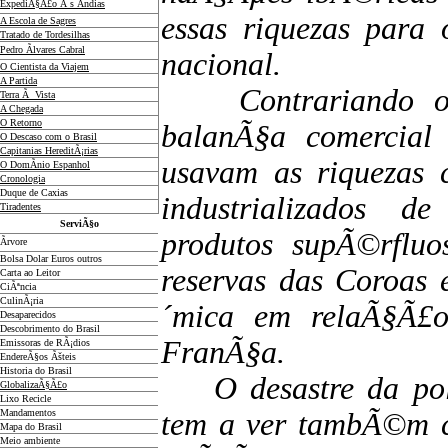
ExpediÃ§Ã£o Ã s Ãndias
essas riquezas para 
A Escola de Sagres
Tratado de Tordesilhas
Pedro Ãlvares Cabral
nacional.
O Cientista da Viajem
A Partida
Contrariando o pr
Terra Ã Vista
A Chegada
O Retorno
balanÃ§a comercial 
O Descaso com o Brasil
Capitanias HereditÃ¡rias
usavam as riquezas c
O DomÃ­nio Espanhol
Cronologia
Duque de Caxias
industrializados de
Tiradentes
ServiÃ§o
produtos supÃ©rfluo
Ãrvore
Bolsa Dolar Euros outros
reservas das Coroas 
Carta ao Leitor
CiÃªncia
CulinÃ¡ria
´mica em relaÃ§Ã£
Desaparecidos
Descobrimento do Brasil
FranÃ§a.
Emissoras de RÃ¡dios
EndereÃ§os
Ãš
teis
Historia do Brasil
O desastre da polÃ­
GlobalizaÃ§Ã£o
Lixo Recicle
Mandamentos
tem a ver tambÃ©m co
Mapa do Brasil
Meio ambiente