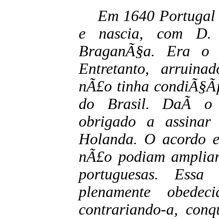
Em 1640 Portugal 
e nascia, com D. 
BraganÃ§a. Era o 
Entretanto, arruinad
nÃ£o tinha condiÃ§Ãµ
do Brasil. DaÃ­ o 
obrigado a assina
Holanda. O acordo es
nÃ£o podiam ampliar 
portuguesas. Essa
plenamente obedec
contrariando-a, con