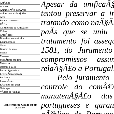
Apesar da unificaÃ
AnfÃ­bios
Arvores
Animais PrÃ©-histÃ³rico
tentou preservar a 
Animais em extinÃ§Ã£o
Aves
tratando como naÃ§Ã
Baleias ancestrais
CÃ£es
Celenterados ou CnidÃ¡rios
paÃ­s que se uniu
Cobras
CrustÃ¡ceos
tratamento foi asse
Donativos voluntÃ¡rios
Equinodermos
Gatos
1581, do Jurament
Grandes Felinos
Insetos
Macacos
compromissos ass
MamÃ­feros em geral
Moluscos
relaÃ§Ã£o a Portugal
Oceanos e Rios
Peixes Ã¡gua doce
Peixes Ã¡gua salgada
Pelo juramento re
PorÃ­feros
ProtozoÃ¡rios
controle do comÃ©
RÃ©pteis em geral
Tartarugas
VÃ­deos de Animais
manutenÃ§Ã£o das
portugueses e gara
Transforme sua Cidade em um
paraÃ­so