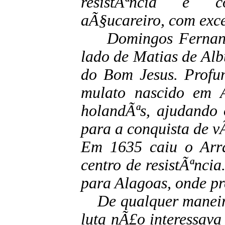
resistÃªncia e c
aÃ§ucareiro, com exc
Domingos Fernande
lado de Matias de Alb
do Bom Jesus. Profun
mulato nascido em 
holandÃªs, ajudando 
para a conquista de v
Em 1635 caiu o Arra
centro de resistÃªnci
para Alagoas, onde pr
De qualquer maneira,
luta nÃ£o interessav