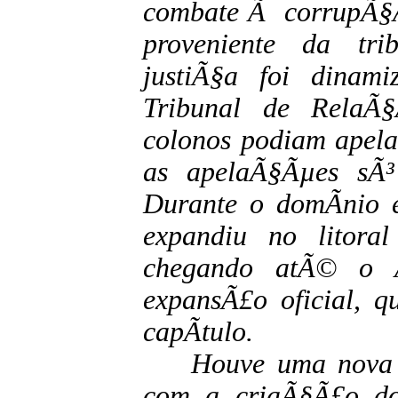
combate Ã corrupÃ§Ã£
proveniente da tr
justiÃ§a foi dina
Tribunal de RelaÃ
colonos podiam apela
as apelaÃ§Ãµes sÃ³
Durante o domÃ­nio 
expandiu no litora
chegando atÃ© o 
expansÃ£o oficial, q
capÃ­tulo.
Houve uma nova div
com a criaÃ§Ã£o d