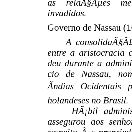
as relaÃ§Ãµes mer
invadidos.
Governo de Nassau (
A consolidaÃ§Ã£
entre a aristocracia 
deu durante a admin
cio de Nassau, no
Ãndias Ocidentais 
holandeses no Brasil.
HÃ¡bil administr
assegurou aos senho