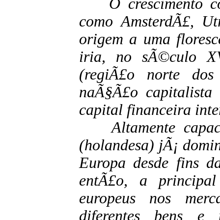
O crescimento com
como AmsterdÃ£, Utr
origem a uma floresc
iria, no sÃ©culo X
(regiÃ£o norte dos
naÃ§Ã£o capitalista
capital financeira int
Altamente capacit
(holandesa) jÃ¡ domi
Europa desde fins d
entÃ£o, a principal
europeus nos merca
diferentes bens e p