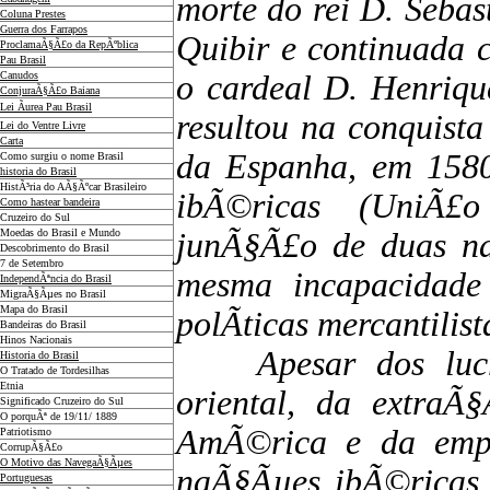
morte do rei D. Sebas
Coluna Prestes
Guerra dos Farrapos
Quibir e continuada c
ProclamaÃ§Ã£o da RepÃºblica
Pau Brasil
Canudos
o cardeal D. Henrique
ConjuraÃ§Ã£o Baiana
Lei Ãurea Pau Brasil
resultou na conquista 
Lei do Ventre Livre
Carta
da Espanha, em 1580
Como surgiu o nome Brasil
historia do Brasil
HistÃ³ria do AÃ§Ãºcar Brasileiro
ibÃ©ricas (UniÃ£o
Como hastear bandeira
Cruzeiro do Sul
Moedas do Brasil e Mundo
junÃ§Ã£o de duas n
Descobrimento do Brasil
7 de Setembro
mesma incapacidade
IndependÃªncia do Brasil
MigraÃ§Ãµes no Brasil
Mapa do Brasil
polÃ­ticas mercantilist
Bandeiras do Brasil
Hinos Nacionais
Apesar dos lucro
Historia do Brasil
O Tratado de Tordesilhas
Etnia
oriental, da extraÃ
Significado Cruzeiro do Sul
O porquÃª de 19/11/ 1889
AmÃ©rica e da empre
Patriotismo
CorrupÃ§Ã£o
O Motivo das NavegaÃ§Ãµes
naÃ§Ãµes ibÃ©ricas 
Portuguesas