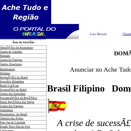
Pesquisar
Lixo Recicle
Classi
Ãrea de ServiÃ§o
AboliÃ§Ã£o da Escravatura
Guerra de Canudos
DOMÃ
Balaiada
Guerra do Paraguai
Ãndios Brasileiros
Anunciar no Ache Tudo
Bandeirantes
Ditadura
ImigraÃ§Ã£o no Brasil
InvasÃ£o Holandesa
Brasil Filipino
DomÃ­
Brasil ColÃ´nia
EscravidÃ£o no Brasil
Guerra dos Emboabas
ProclamaÃ§Ã£o da RepÃºblica
Brasil RepÃºblica Era Vargas
Guerra dos Farrapos
Quilombos
Documentos do Brasil
Abertura dos Portos
A crise de sucessÃ
Pero Vaz de Caminha
Estado Novo Dia do Fico
Cabanagem