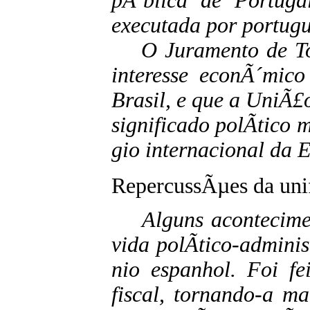
pÃºblica de Portuga
executada por portugu
O Juramento de Tom
interesse econÃ´mico
Brasil, e que a UniÃ£
significado polÃ­tico 
gio internacional da 
RepercussÃµes da uni
Alguns acontecim
vida polÃ­tico-admini
nio espanhol. Foi fe
fiscal, tornando-a ma