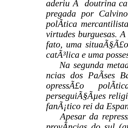
aderiu Ã doutrina cal
pregada por Calvino
polÃ­tica mercantilist
virtudes burguesas. A 
fato, uma situaÃ§Ã£o
catÃ³lica e uma posse
Na segunda metade
ncias dos PaÃ­ses B
opressÃ£o polÃ­
perseguiÃ§Ãµes religi
fanÃ¡tico rei da Espan
Apesar da repressÃ£
provÃ­ncias do sul (