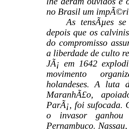
lhe deram ouvidos e 
no Brasil um impÃ©rio
As tensÃµes se av
depois que os calvini
do compromisso assum
a liberdade de culto re
JÃ¡ em 1642 explod
movimento organ
holandeses. A luta 
MaranhÃ£o, apoiad
ParÃ¡, foi sufocada.
o invasor ganhou
Pernambuco. Nassau, 