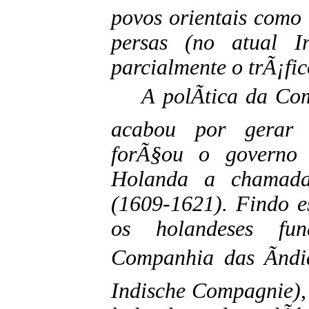
povos orientais como 
persas (no atual I
parcialmente o trÃ¡fic
A polÃ­tica da Comp
acabou por gerar a
forÃ§ou o governo
Holanda a chamad
(1609-1621). Findo e
os holandeses fun
Companhia das Ãndi
Indische Compagnie),