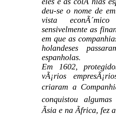
eles e as colÃ´nias e
deu-se o nome de em
vista econÃ´mic
sensivelmente as fin
em que as companhias
holandeses passar
espanholas.
Em 1602, protegido
vÃ¡rios empresÃ¡ri
criaram a Companhia
conquistou algumas
Ãsia e na Ãfrica, fe