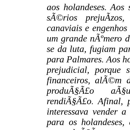
aos holandeses. Aos 
sÃ©rios prejuÃ­zos
canaviais e engenhos
um grande nÃºmero de
se da luta, fugiam p
para Palmares. Aos h
prejudicial, porque 
financeiros, alÃ©m 
produÃ§Ã£o aÃ§u
rendiÃ§Ã£o. Afinal, 
interessava vender 
para os holandeses, d