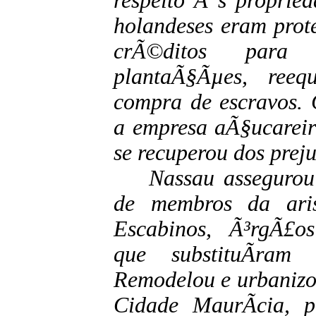
respeito Ã s propried
holandeses eram prote
crÃ©ditos para
plantaÃ§Ãµes, ree
compra de escravos.
a empresa aÃ§ucareir
se recuperou dos preju
Nassau assegurou 
de membros da aris
Escabinos, Ã³rgÃ£os
que substituÃ­ram
Remodelou e urbanizo
Cidade MaurÃ­cia, p