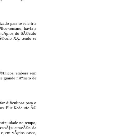
zado para se referir a
lico-romano, havia a
incÃ­pios do SÃ©culo
Ã©culo XX, tendo se
Ã©tnicos, embora sem
te grande nÃºmero de
az dificultosa para o
hos. Elie Kedourie Ã©
ntinuidade no tempo,
lcanÃ§a atravÃ©s da
, em vÃ¡rios casos,