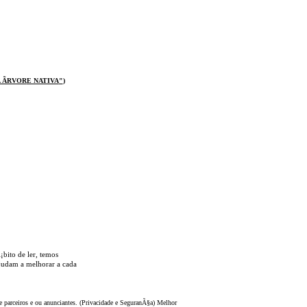
 ÃRVOR
E NATIVA
"
)
¡bito de ler, temos
 ajudam a melhorar a cada
 parceiros e ou anunciantes. (Privacidade e SeguranÃ§a) Melhor