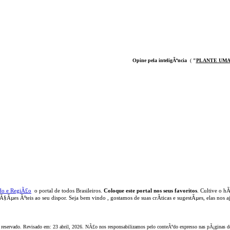
Opine pela inteligÃªncia
(
"
PLANTE UMA
do e RegiÃ£o
o portal
de todos Brasileiros.
Coloque este portal nos seus favoritos
. Cultive o hÃ
aÃ§Ãµes Ãºteis
ao seu dispor
.
Seja b
em vindo
, g
ostamos de suas crÃ­ticas e sugestÃµes, elas nos
 reservado. Revisado em:
23 abril, 2026
. NÃ£o nos responsabilizamos pelo conteÃºdo expresso nas pÃ¡ginas de