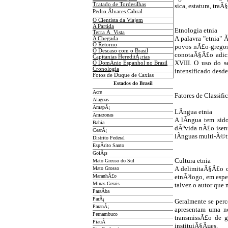
Tratado de Tordesilhas
sica, estatura, traÃ§
Pedro Ãlvares Cabral
O Cientista da Viajem
A Partida
Etnologia etnia
Terra Ã Vista
A palavra "etnia" Ã
A Chegada
O Retorno
povos nÃ£o-gregos
O Descaso com o Brasil
conotaÃ§Ã£o adici
Capitanias HereditÃ¡rias
XVIII. O uso do 
O DomÃ­nio Espanhol no Brasil
Cronologia
intensificado desd
Fotos de Duque de Caxias
Estados do Brasil
Acre
Fatores de Classif
Alagoas
AmapÃ¡
LÃ­ngua etnia
Amazonas
A lÃ­ngua tem sid
Bahia
dÃºvida nÃ£o isen
CearÃ¡
lÃ­nguas multi-Ã©t
Distrito Federal
EspÃ­rito Santo
GoiÃ¡s
Cultura etnia
Mato Grosso do Sul
A delimitaÃ§Ã£o cu
Mato Grosso
MaranhÃ£o
etnÃ³logo, em espe
Minas Gerais
talvez o autor que 
ParaÃ­ba
ParÃ¡
Geralmente se per
ParanÃ¡
apresentam uma n
Pernambuco
transmissÃ£o de 
PiauÃ­
instituiÃ§Ãµes.