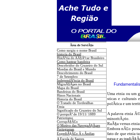
Ãrea de ServiÃ§o
Como surgiu o nome Brasil
historia do Brasil
HistÃ³ria do AÃ§Ãºcar Brasileiro
Como hastear bandeira
Descobridor do Cruzeiro do Sul
Moedas do Brasil e Mundo
Descobrimento do Brasil
7 de Setembro
IndependÃªncia do Brasil
Fundamentali
MigraÃ§Ãµes no Brasil
Mapa do Brasil
Bandeiras do Brasil
Uma etnia ou um g
Hinos Nacionais
sticas e culturais
Historia do Brasil
O Tratado de Tordesilhas
polÃ­tica e um terri
Etnia
Significado do Cruzeiro do Sul
A palavra etnia Ã
O porquÃª de 19/11/ 1889
Patriotismo
minoritÃ¡rio.
CorrupÃ§Ã£o
RaÃ§a versus etnia
O Motivo das NavegaÃ§Ãµes
Embora nÃ£o possam
Portuguesas
fato de que etnia 
ExpediÃ§Ã£o Ã s Ãndias
ngua e as tradiÃ§Ã
A Escola de Sagres