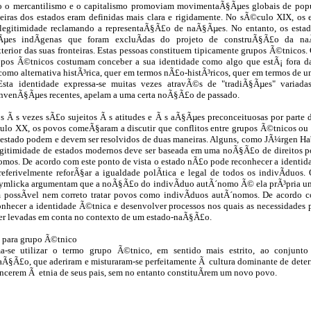
o o mercantilismo e o capitalismo promoviam movimentaÃ§Ãµes globais de po
eiras dos estados eram definidas mais clara e rigidamente. No sÃ©culo XIX, os
 legitimidade reclamando a representaÃ§Ã£o de naÃ§Ãµes. No entanto, os est
Ãµes indÃ­genas que foram excluÃ­das do projeto de construÃ§Ã£o da na
xterior das suas fronteiras. Estas pessoas constituem tipicamente grupos Ã©tnico
pos Ã©tnicos costumam conceber a sua identidade como algo que estÃ¡ fora da 
mo alternativa histÃ³rica, quer em termos nÃ£o-histÃ³ricos, quer em termos de 
sta identidade expressa-se muitas vezes atravÃ©s de "tradiÃ§Ãµes" variad
nvenÃ§Ãµes recentes, apelam a uma certa noÃ§Ã£o de passado.
 Ã s vezes sÃ£o sujeitos Ã s atitudes e Ã s aÃ§Ãµes preconceituosas por parte 
lo XX, os povos comeÃ§aram a discutir que conflitos entre grupos Ã©tnicos ou
estado podem e devem ser resolvidos de duas maneiras. Alguns, como JÃ¼rgen Ha
egitimidade de estados modernos deve ser baseada em uma noÃ§Ã£o de direitos pol
omos. De acordo com este ponto de vista o estado nÃ£o pode reconhecer a identid
referivelmente reforÃ§ar a igualdade polÃ­tica e legal de todos os indivÃ­duos.
ymlicka argumentam que a noÃ§Ã£o do indivÃ­duo autÃ´nomo Ã© ela prÃ³pria um 
ossÃ­vel nem correto tratar povos como indivÃ­duos autÃ´nomos. De acordo c
nhecer a identidade Ã©tnica e desenvolver processos nos quais as necessidades p
er levadas em conta no contexto de um estado-naÃ§Ã£o.
s para grupo Ã©tnico
se utilizar o termo grupo Ã©tnico, em sentido mais estrito, ao conjunto
Ã§Ã£o, que aderiram e misturaram-se perfeitamente Ã cultura dominante de deter
ncerem Ã etnia de seus pais, sem no entanto constituÃ­rem um novo povo.