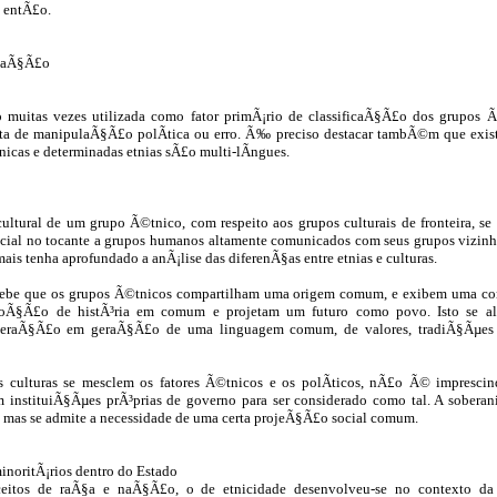
e entÃ£o.
icaÃ§Ã£o
o muitas vezes utilizada como fator primÃ¡rio de classificaÃ§Ã£o dos grupos 
ta de manipulaÃ§Ã£o polÃ­tica ou erro. Ã‰ preciso destacar tambÃ©m que exis
nicas e determinadas etnias sÃ£o multi-lÃ­ngues.
ltural de um grupo Ã©tnico, com respeito aos grupos culturais de fronteira, se f
cial no tocante a grupos humanos altamente comunicados com seus grupos vizin
mais tenha aprofundado a anÃ¡lise das diferenÃ§as entre etnias e culturas.
cebe que os grupos Ã©tnicos compartilham uma origem comum, e exibem uma co
oÃ§Ã£o de histÃ³ria em comum e projetam um futuro como povo. Isto se a
geraÃ§Ã£o em geraÃ§Ã£o de uma linguagem comum, de valores, tradiÃ§Ãµes e
 culturas se mesclem os fatores Ã©tnicos e os polÃ­ticos, nÃ£o Ã© impresci
 instituiÃ§Ãµes prÃ³prias de governo para ser considerado como tal. A sobera
a, mas se admite a necessidade de uma certa projeÃ§Ã£o social comum.
noritÃ¡rios dentro do Estado
eitos de raÃ§a e naÃ§Ã£o, o de etnicidade desenvolveu-se no contexto da