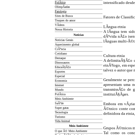
intensificado desd
PolÃ­tica
OlimpÃ­adas
Patologia
Sites de Busca
Fatores de Classif
Truques do amor
VÃ­deos
LÃ­ngua etnia
Nossa Historia
A lÃ­ngua tem sid
Noticias
dÃºvida nÃ£o isen
Noticias Gerais
lÃ­nguas multi-Ã©t
Aquecimento global
CiÃªncia
Cotidiano
Cultura etnia
D
estaque
A delimitaÃ§Ã£o cu
Dinossauros
etnÃ³logo, em espe
EducaÃ§Ã£o
talvez o autor que 
Esportes
Especial
Geralmente se per
Economia
apresentam uma n
Internet
transmissÃ£o de 
Mundo
instituiÃ§Ãµes.
PolÃ­tica
Meio Ambiente
SaÃºde
Embora em vÃ¡rias
Super gatas
Ã©tnico conte com
Tecnologia
definidora da etni
Turismo
Vida Animal
Meio Ambiente
Grupos Ã©tnicos mi
O que Ã© Meio Ambiente
Tal como os conc