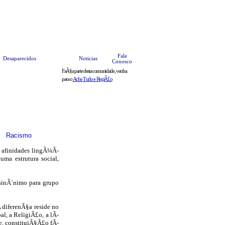
teis
Anuncie
Bate Papo
HOME
Fale
Desaparecidos
Noticias
Conosco
FaÃ§a parte desta comunidade, venha
para o
Ache Tudo e RegiÃ£o
Racismo
 afinidades lingÃ¼Ã­
uma estrutura social,
sinÃ´nimo para grupo
 diferenÃ§a reside no
al, a ReligiÃ£o, a lÃ­
e, constituiÃ§Ã£o fÃ­