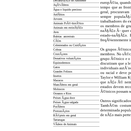
DeclaraÃ§Ã£o do Ambiente
europÃ©ia, quand
AqÃ¼Ã­feros
tempo que as front
Ãgua o liquido precioso
geral, procuravam
AnfÃ­bios
sempre populaÃ§
Arvores
trabalhadores do e
Animais PrÃ©-histÃ³rico
os membros de gru
Animais em extinÃ§Ã£o
naÃ§Ã£o Â– quer co
Aves
estado-naÃ§Ã£o. E
Baleias ancestrais
freqÃ¼entemente i
CÃ£es
Celenterados ou CnidÃ¡rios
Os grupos Ã©tnicos
Cobras
membros. No sÃ©cu
CrustÃ¡ceos
grupo Ã©tnico e o 
Donativos voluntÃ¡rios
Equinodermos
discutiram que a l
Gatos
individuais autÃ´n
Grandes Felinos
ou racial e deve p
Insetos
Taylor e William K
Macacos
que nÃ£o Ã© nem p
MamÃ­feros em geral
estados devem reco
Moluscos
Ã©tnicos possam s
Oceanos e Rios
Peixes Ã¡gua doce
Outros significado
Peixes Ã¡gua salgada
TambÃ©m costuma-
PorÃ­feros
determinada popula
ProtozoÃ¡rios
de nÃ£o mais perte
RÃ©pteis em geral
Tartarugas
VÃ­deos de Animais