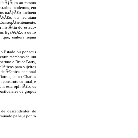
pulaÃ§Ãµes ao mesmo
 estados modernos, em
ados-naÃ§Ã£o incluem
Ã§Ã£o, ou recrutam
s. ConseqÃ¼entemente,
histÃ³ria do estado-
uma ligaÃ§Ã£o a outro
as que, embora sejam
do Estado ou por seus
 entre membros de um
bermas e Bruce Barry,
Ã­ticos para sujeitos
ade Ã©tnica, nacional
 Outros, como Charles
construto cultural, e
om esta opiniÃ£o, os
articulares de grupos
 de descendentes de
minado paÃ­s, a ponto