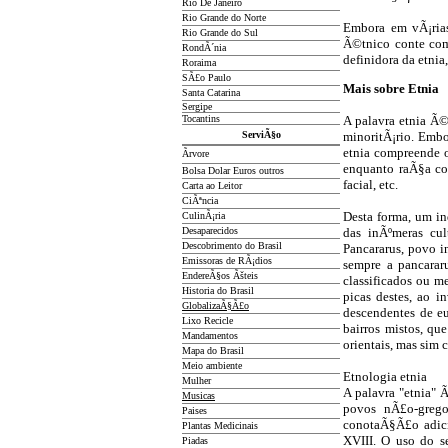
Rio De Janeiro
Rio Grande do Norte
Embora em vÃ¡rias
Rio Grande do Sul
Ã©tnico conte com
RondÃ´nia
definidora da etni
Roraima
SÃ£o Paulo
Mais sobre Etnia
Santa Catarina
Sergipe
Tocantins
A palavra etnia Ã
ServiÃ§o
minoritÃ¡rio. Embo
etnia compreende os
Ãrvore
enquanto raÃ§a com
Bolsa Dolar Euros outros
facial, etc.
Carta ao Leitor
CiÃªncia
Desta forma, um in
CulinÃ¡ria
Desaparecidos
das inÃºmeras cu
Descobrimento do Brasil
Pancararus, povo i
Emissoras de RÃ¡dios
sempre a pancarar
EndereÃ§os
Ãš
teis
classificados ou m
Historia do Brasil
picas destes, ao 
GlobalizaÃ§Ã£o
descendentes de eu
Lixo Recicle
bairros mistos, qu
Mandamentos
orientais, mas sim c
Mapa do Brasil
Meio ambiente
Etnologia etnia
Mulher
A palavra "etnia" Ã
Musicas
povos nÃ£o-grego
Paises
conotaÃ§Ã£o adici
Plantas Medicinais
XVIII. O uso do 
Piadas