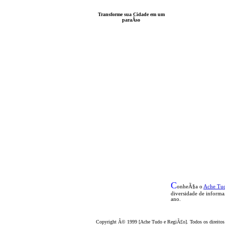
Transforme sua Cidade em um
paraÃ­so
C
onheÃ§a o
A
che Tu
diversidade de inform
ano.
Copyright Â© 1999 [Ache Tudo e RegiÃ£o]. Todos os direitos