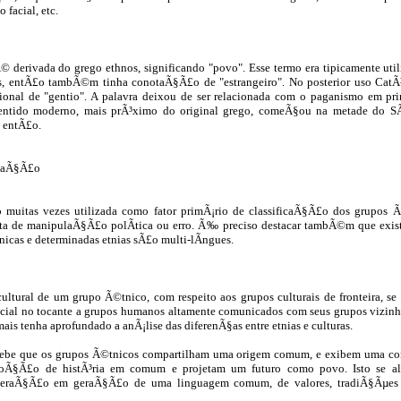
o facial, etc.
© derivada do grego ethnos, significando "povo". Esse termo era tipicamente utili
, entÃ£o tambÃ©m tinha conotaÃ§Ã£o de "estrangeiro". No posterior uso CatÃ³
onal de "gentio". A palavra deixou de ser relacionada com o paganismo em pr
sentido moderno, mais prÃ³ximo do original grego, comeÃ§ou na metade do S
e entÃ£o.
icaÃ§Ã£o
o muitas vezes utilizada como fator primÃ¡rio de classificaÃ§Ã£o dos grupos 
ta de manipulaÃ§Ã£o polÃ­tica ou erro. Ã‰ preciso destacar tambÃ©m que exis
nicas e determinadas etnias sÃ£o multi-lÃ­ngues.
ltural de um grupo Ã©tnico, com respeito aos grupos culturais de fronteira, se f
cial no tocante a grupos humanos altamente comunicados com seus grupos vizin
mais tenha aprofundado a anÃ¡lise das diferenÃ§as entre etnias e culturas.
cebe que os grupos Ã©tnicos compartilham uma origem comum, e exibem uma co
oÃ§Ã£o de histÃ³ria em comum e projetam um futuro como povo. Isto se a
geraÃ§Ã£o em geraÃ§Ã£o de uma linguagem comum, de valores, tradiÃ§Ãµes e