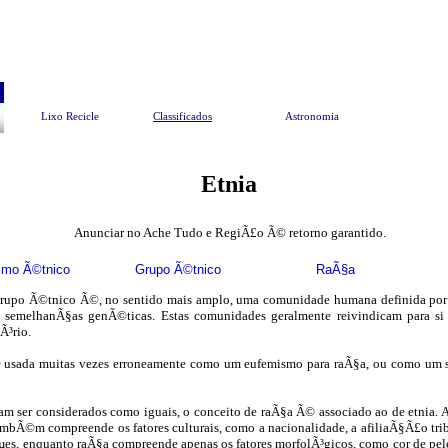
Pesquisar
Meio Ambiente
EndereÃ§os Ãº
Lixo Recicle
Classificados
Astronomia
Etnia
Anunciar no Ache Tudo e RegiÃ£o Ã© retorno garantido.
smo Ã©tnico
Grupo Ã©tnico
RaÃ§a
rupo Ã©tnico Ã©, no sentido mais amplo, uma comunidade humana definida por
 e semelhanÃ§as genÃ©ticas. Estas comunidades geralmente reivindicam para si 
tÃ³rio.
© usada muitas vezes erroneamente como um eufemismo para raÃ§a, ou como um 
 ser considerados como iguais, o conceito de raÃ§a Ã© associado ao de etnia. A
tambÃ©m compreende os fatores culturais, como a nacionalidade, a afiliaÃ§Ã£o trib
µes, enquanto raÃ§a compreende apenas os fatores morfolÃ³gicos, como cor de pel