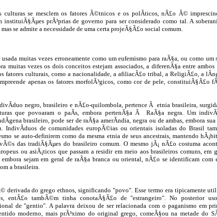
 culturas se mesclem os fatores Ã©tnicos e os polÃ­ticos, nÃ£o Ã© impresci
 instituiÃ§Ãµes prÃ³prias de governo para ser considerado como tal. A sobera
a, mas se admite a necessidade de uma certa projeÃ§Ã£o social comum.
© usada muitas vezes erroneamente como um eufemismo para raÃ§a, ou como um 
ra muitas vezes os dois conceitos estejam associados, a diferenÃ§a entre ambos 
 fatores culturais, como a nacionalidade, a afiliacÃ£o tribal, a ReligiÃ£o, a lÃ­
preende apenas os fatores morfolÃ³gicos, como cor de pele, constituiÃ§Ã£o fÃ­s
divÃ­duo negro, brasileiro e nÃ£o-quilombola, pertence Ã etnia brasileira, surgid
lturas que povoaram o paÃ­s, embora pertenÃ§a Ã RaÃ§a negra. Um indivÃ­
ndÃ­gena brasileiro, pode ser de raÃ§a amerÃ­ndia, negra ou de ambas, embora sua 
u. IndivÃ­duos de comunidades europÃ©ias ou orientais isoladas do Brasil 
esmo se auto-definirem como da mesma etnia de seus ancestrais, mantendo hÃ¡bi
invÃ©s das tradiÃ§Ãµes do brasileiro comum. O mesmo jÃ¡ nÃ£o costuma aco
ropeus ou asiÃ¡ticos que passam a residir em meio aos brasileiros comuns, em 
e embora sejam em geral de raÃ§a branca ou oriental, nÃ£o se identificam com
om a brasileira.
© derivada do grego ethnos, significando "povo". Esse termo era tipicamente utili
s, entÃ£o tambÃ©m tinha conotaÃ§Ã£o de "estrangeiro". No posterior uso
onal de "gentio". A palavra deixou de ser relacionada com o paganismo em pr
sentido moderno, mais prÃ³ximo do original grego, comeÃ§ou na metade do S