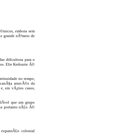
Ã©tnicos, embora sem
te grande nÃºmero de
az dificultosa para o
hos. Elie Kedourie Ã©
ntinuidade no tempo,
lcanÃ§a atravÃ©s da
, em vÃ¡rios casos,
ndÃ­vel que um grupo
nia portanto nÃ£o Ã©
 expansÃ£o colonial