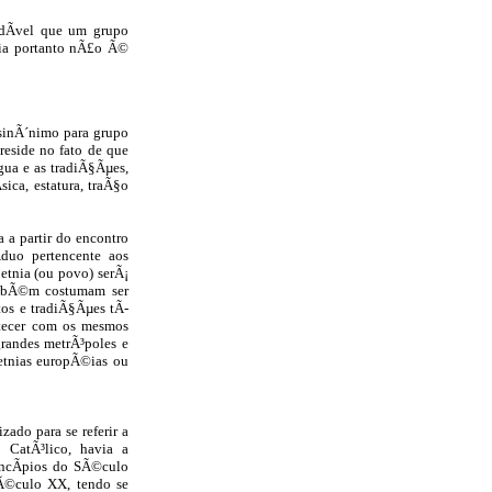
ndÃ­vel que um grupo
nia portanto nÃ£o Ã©
sinÃ´nimo para grupo
reside no fato de que
ngua e as tradiÃ§Ãµes,
ica, estatura, traÃ§o
a a partir do encontro
duo pertencente aos
etnia (ou povo) serÃ¡
tambÃ©m costumam ser
tos e tradiÃ§Ãµes tÃ­
ntecer com os mesmos
grandes metrÃ³poles e
 etnias europÃ©ias ou
zado para se referir a
 CatÃ³lico, havia a
incÃ­pios do SÃ©culo
Ã©culo XX, tendo se