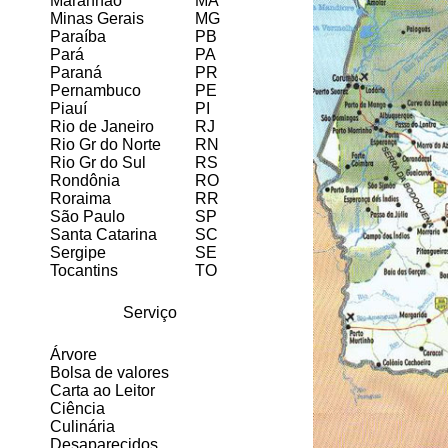
Maranhão
MA
Minas Gerais
MG
Paraíba
PB
Pará
PA
Paraná
PR
Pernambuco
PE
Piauí
PI
Rio de Janeiro
RJ
Rio Gr do Norte
RN
Rio Gr do Sul
RS
Rondônia
RO
Roraima
RR
São Paulo
SP
Santa Catarina
SC
Sergipe
SE
Tocantins
TO
Serviço
Árvore
Bolsa de valores
Carta ao Leitor
Ciência
Culinária
Desaparecidos