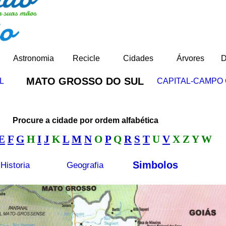
Astronomia
Recicle
Cidades
Árvores
D
MATO GROSSO DO SUL
L
CAPITAL-CAMPO
Procure a cidade por ordem alfabética
E
F
G
H
I
J
K
L
M
N
O
P
Q
R
S
T
U
V
X Z Y W
Simbolos
Historia
Geografia