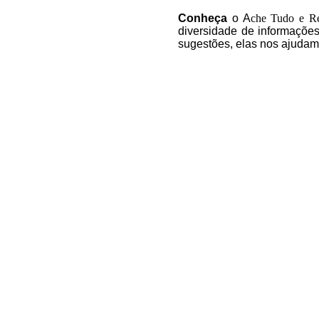
C
onheça
o A
che Tudo e R
diversidade de informações
sugestões, elas nos ajudam