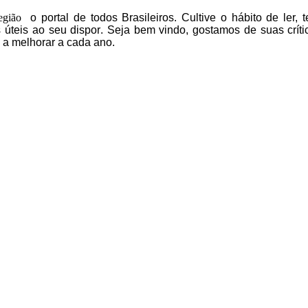
egião
o portal
de todos Brasileiros.
Cultive o hábito de ler, 
 úteis
ao seu dispor
.
Seja b
em vindo
, g
ostamos de suas críti
 a melhorar a cada ano.