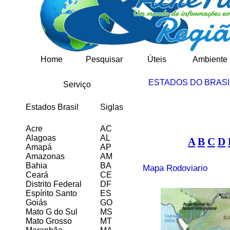
Home
Pesquisar
Úteis
Ambiente
ESTADOS DO BRASI
Serviço
Estados Brasil
Siglas
Acre
AC
Alagoas
AL
A
B
C
D
Amapá
AP
Amazonas
AM
Bahia
BA
Mapa Rodoviario
Ceará
CE
Distrito Federal
DF
Espírito Santo
ES
Goiás
GO
Mato G do Sul
MS
Mato Grosso
MT