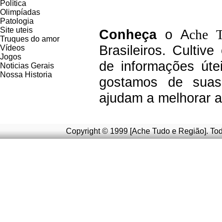
Política
Olimpíadas
Patologia
Site uteis
C
onheça
o A
che 
Truques do amor
Brasileiros.
Cultive
Vídeos
Jogos
de informações úte
Noticias Gerais
Nossa Historia
g
ostamos de suas 
ajudam a melhorar a
Copyright © 1999 [Ache Tudo e Região]. Tod