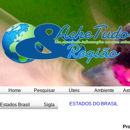
Home
Pesquisar
Úteis
Ambiente
Ast
ESTADOS DO BRASIL
Estados Brasil
Sigla
Acre
AC
Alagoas
AL
Pro
Amapá
AP