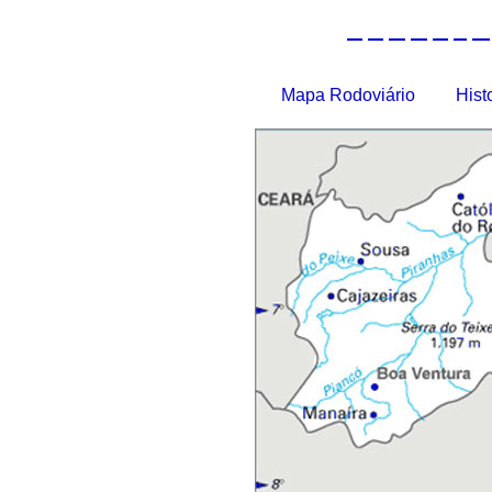
Amazonas
AM
A
B
C
D
E
F
G
Bahia
BA
Ceará
CE
Distrito Federal
DF
Espírito Santo
ES
Mapa Rodoviário
Hist
Goiás
GO
Mato G do Sul
MS
Mato Grosso
MT
Maranhão
MA
Minas Gerais
MG
Paraíba
PB
Pará
PA
Paraná
PR
Pernambuco
PE
Piauí
PI
Rio de Janeiro
RJ
Rio Gr do Norte
RN
Rio Gr do Sul
RS
Rondônia
RO
Roraima
RR
São Paulo
SP
Santa Catarina
SC
Sergipe
SE
Tocantins
TO