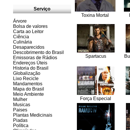
Serviço
Toxina Mortal
Árvore
Bolsa de valores
Carta ao Leitor
Ciência
Culinária
Desaparecidos
Descobrimento do Brasil
Spartacus
Bu
Emissoras de Rádios
Endereços
Ú
teis
Historia do Brasil
Globalização
Lixo Recicle
Mandamentos
Mapa do Brasil
Meio Ambiente
Força Especial
Mulher
Musicas
Paises
Plantas Medicinais
Piadas
Política