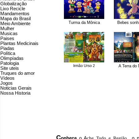
Globalização
Lixo Recicle
Mandamentos
Mapa do Brasil
Turma da Mônica
Bebes sonh
Meio Ambiente
Mulher
Musicas
Paises
Plantas Medicinais
Piadas
Política
Olimpíadas
Patologia
Irmão Urso 2
A Terra do
Site uteis
Truques do amor
Vídeos
Jogos
Noticias Gerais
Nossa Historia
C
onheça
o
A
che Tudo e Região
o po