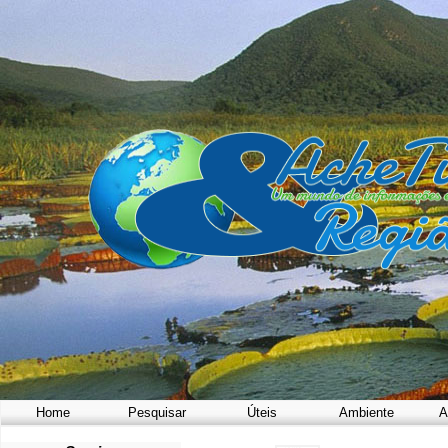
Home
Pesquisar
Úteis
Ambiente
A
a