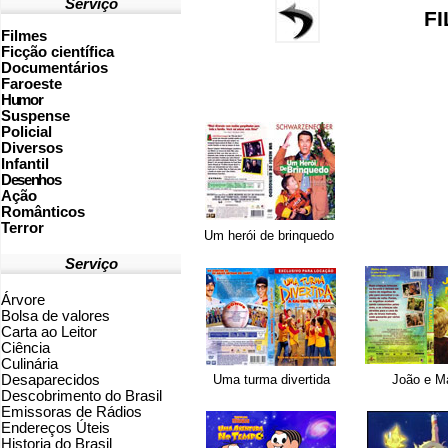
Serviço
FI
Filmes
Ficção científica
Documentários
Faroeste
Humor
Suspense
Policial
Diversos
Infantil
Desenhos
Ação
Românticos
Terror
Um herói de brinquedo
Serviço
Árvore
Bolsa de valores
Carta ao Leitor
Ciência
Culinária
Desaparecidos
Uma turma divertida
João e M
Descobrimento do Brasil
Emissoras de Rádios
Endereços
Ú
teis
Historia do Brasil