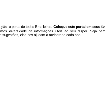
egião
o portal
de todos Brasileiros.
Coloque este portal em seus fa
 temos
diversidade de informações úteis
ao seu dispor
.
Seja b
em
e sugestões, elas nos ajudam a melhorar a cada ano.