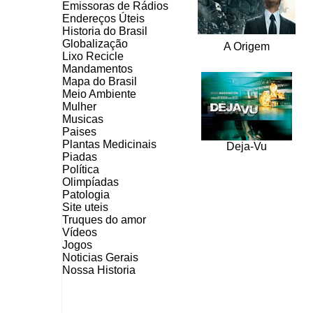
Emissoras de Rádios
Endereços
Ú
teis
Historia do Brasil
Globalização
A Origem
Lixo Recicle
Mandamentos
Mapa do Brasil
Meio Ambiente
Mulher
Musicas
Paises
Plantas Medicinais
Deja-Vu
Piadas
Política
Olimpíadas
Patologia
Site uteis
Truques do amor
Vídeos
Jogos
Noticias Gerais
Nossa Historia