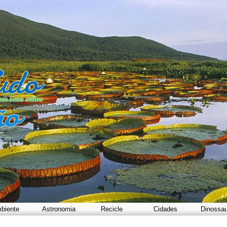
biente
Astronomia
Recicle
Cidades
Dinossa