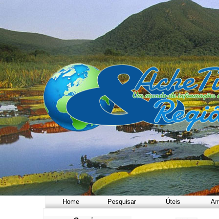
Home
Pesquisar
Úteis
Am
a