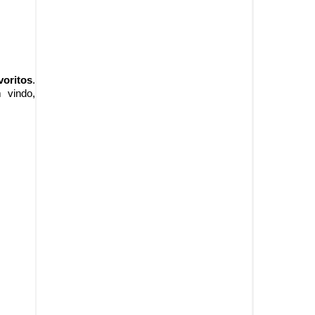
voritos
.
 vindo
,