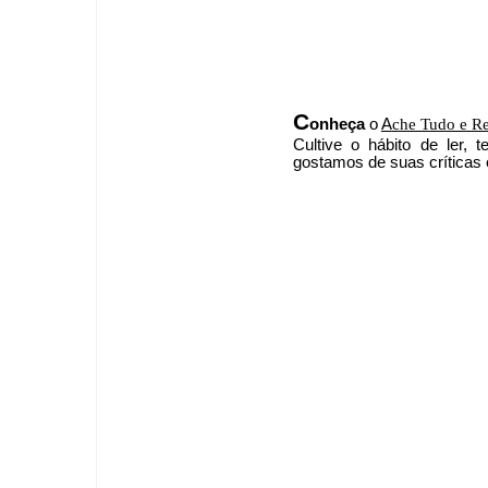
C
onheça
o
A
che Tudo e R
Cultive o hábito de ler,
g
ostamos de suas críticas 