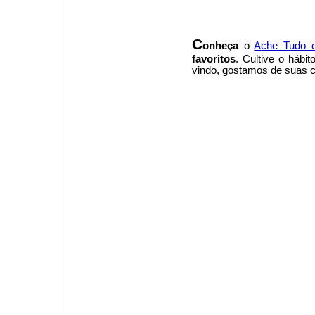
C
onheça
o
A
che Tudo 
favoritos
. Cultive o hábi
vindo
, g
ostamos de suas cr