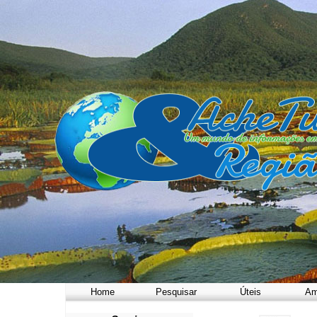
Home
Pesquisar
Úteis
Am
a