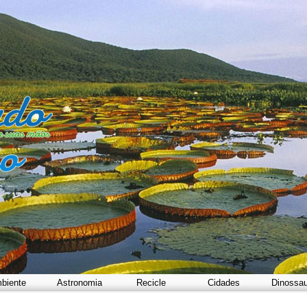
biente
Astronomia
Recicle
Cidades
Dinossa