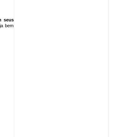
m seus
ja b
em