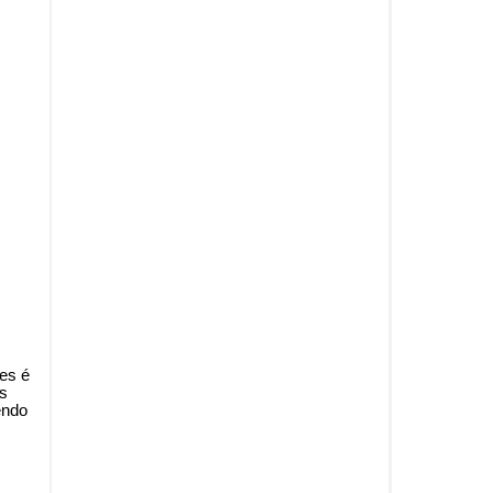
res é
os
endo