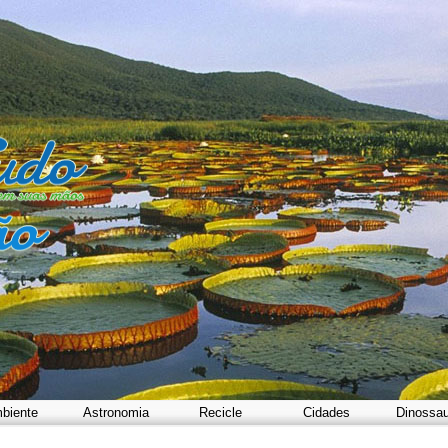
biente
Astronomia
Recicle
Cidades
Dinossa