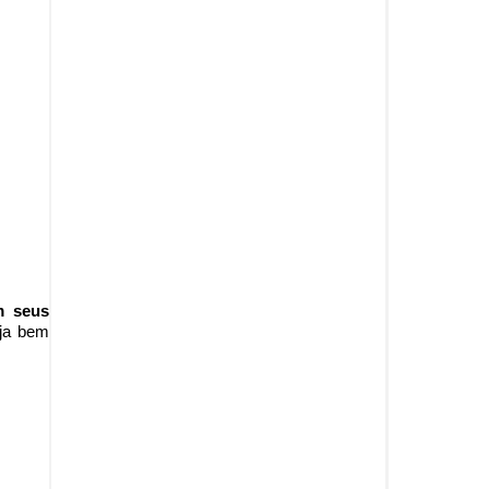
m seus
ja b
em