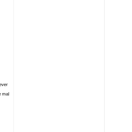
ever
e mal