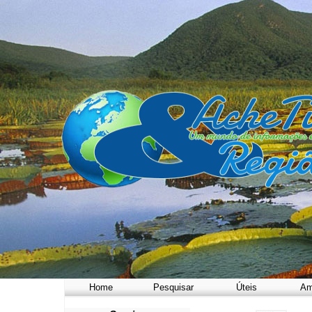
Home
Pesquisar
Úteis
Am
a