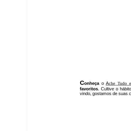
C
onheça
o
A
che Tudo e
favoritos
. Cultive o hábi
vindo
, g
ostamos de suas cr