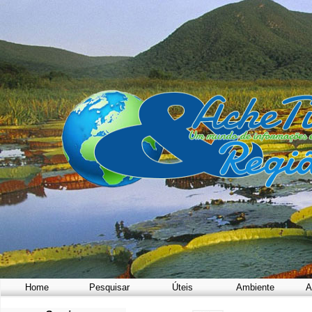
Home
Pesquisar
Úteis
Ambiente
A
a