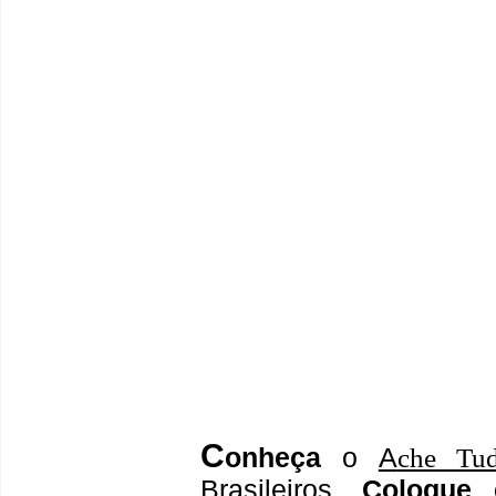
C
onheça
o
A
che Tu
Brasileiros.
Coloque 