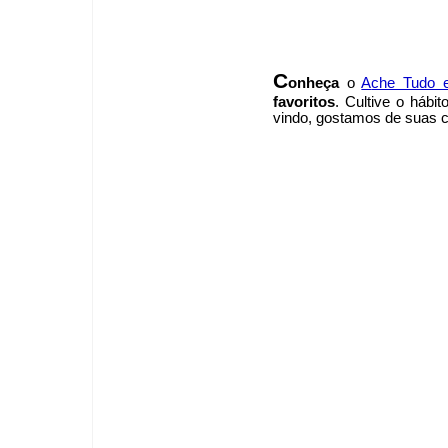
C
onheça
o
A
che Tudo 
favoritos
. Cultive o hábi
vindo
, g
ostamos de suas cr