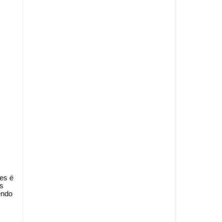
res é
os
endo