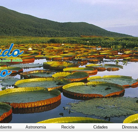
biente
Astronomia
Recicle
Cidades
Dinossa