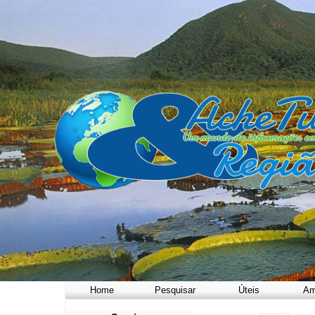
Home
Pesquisar
Úteis
Am
a