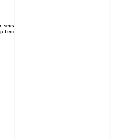
m seus
ja b
em