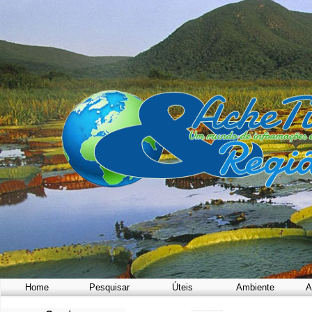
Home
Pesquisar
Úteis
Ambiente
A
a