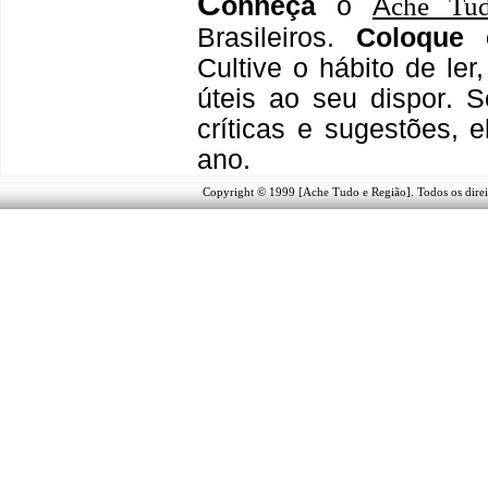
C
onheça
o
A
che Tu
Brasileiros.
Coloque 
Cultive o hábito de le
úteis
ao seu dispor
.
S
críticas e sugestões,
ano.
Copyright © 1999 [Ache Tudo e Região]. Todos os direi