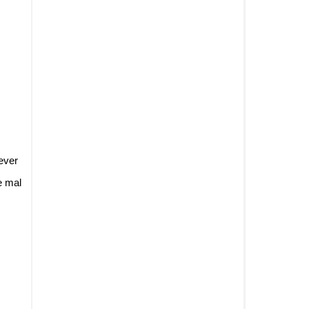
ever
e mal