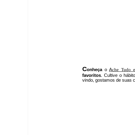
C
onheça
o
A
che Tudo e
favoritos
. Cultive o hábi
vindo
, g
ostamos de suas cr