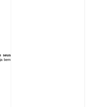
m seus
ja b
em