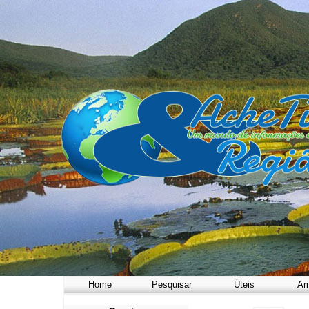
Home
Pesquisar
Úteis
Am
a