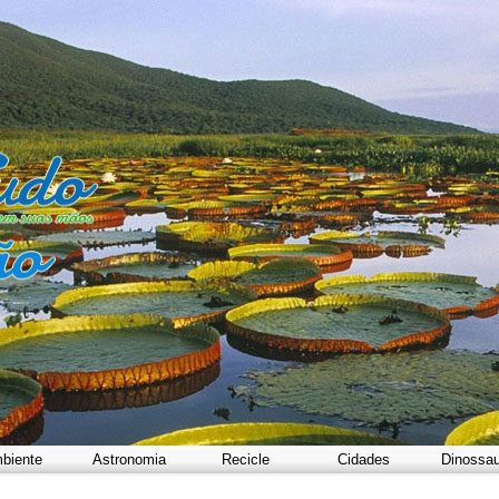
biente
Astronomia
Recicle
Cidades
Dinossa