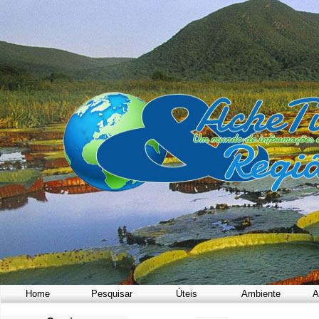
Home
Pesquisar
Úteis
Ambiente
A
a