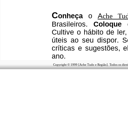
C
onheça
o
A
che Tu
Brasileiros.
Coloque 
Cultive o hábito de le
úteis
ao seu dispor
.
S
críticas e sugestões,
ano.
Copyright © 1999 [Ache Tudo e Região]. Todos os direi