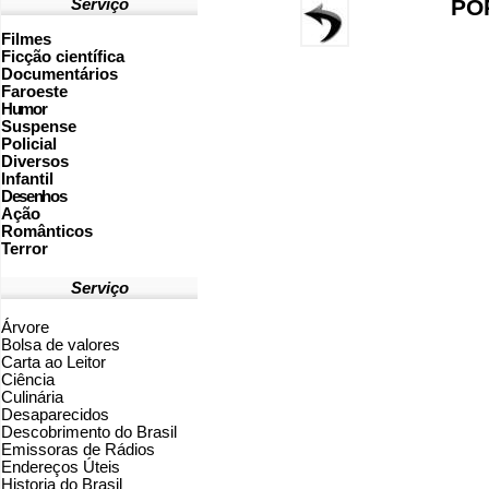
PO
Serviço
Filmes
Ficção científica
Documentários
Faroeste
Humor
Suspense
Policial
Diversos
Infantil
Desenhos
Ação
Românticos
Terror
Serviço
Árvore
Bolsa de valores
Carta ao Leitor
Ciência
Culinária
Desaparecidos
Descobrimento do Brasil
Emissoras de Rádios
Endereços
Ú
teis
Historia do Brasil