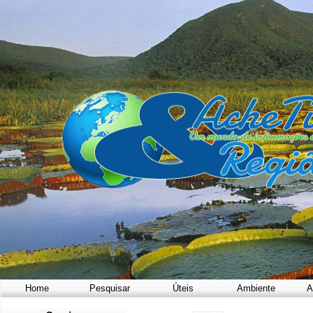
Home
Pesquisar
Úteis
Ambiente
A
a