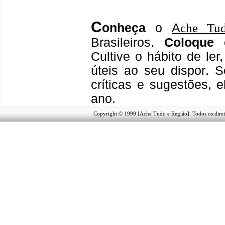
C
onheça
o
A
che Tu
Brasileiros.
Coloque 
Cultive o hábito de le
úteis
ao seu dispor
.
S
críticas e sugestões,
ano.
Copyright © 1999 [Ache Tudo e Região]. Todos os direi