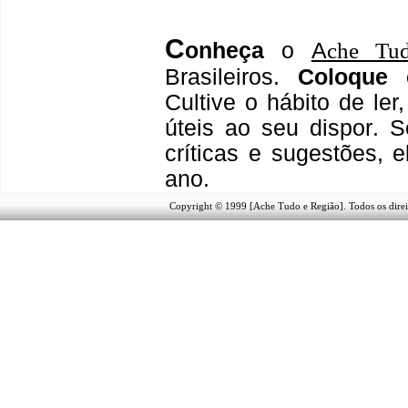
C
onheça
o
A
che Tu
Brasileiros.
Coloque 
Cultive o hábito de le
úteis
ao seu dispor
.
S
críticas e sugestões,
ano.
Copyright © 1999 [Ache Tudo e Região]. Todos os direi