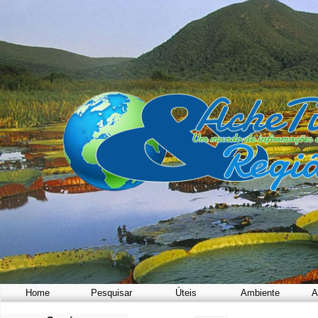
Home
Pesquisar
Úteis
Ambiente
A
a