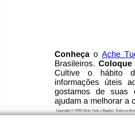
C
onheça
o
A
che Tu
Brasileiros.
Coloque 
Cultive o hábito
informações úteis
ao
g
ostamos de suas c
ajudam a melhorar a 
Copyright © 1999 [Ache Tudo e Região]. Todos os direi