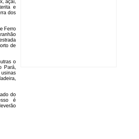
, açaí,
erita e
rra dos
de Ferro
aranhão
 estrada
orto de
utras o
o Pará,
 usinas
adeira,
tado do
esso é
deverão