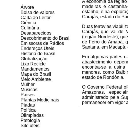
A economia da região 
madeiras e castanha-
Árvore
estanho; e na explora
Bolsa de valores
Carajás, estado do Pa
Carta ao Leitor
Ciência
Duas ferrovias viabili
Culinária
Carajás, que vai de 
Desaparecidos
(região Nordeste), que
Descobrimento do Brasil
de Ferro do Amapá, q
Emissoras de Rádios
Santana, em Macapá, c
Endereços
Ú
teis
Historia do Brasil
Em algumas partes da 
Globalização
abastecimento depend
Lixo Recicle
encontra-se a usina 
Mandamentos
menores, como Balbin
Mapa do Brasil
estado de Rondônia.
Meio Ambiente
Mulher
O Governo Federal ofe
Musicas
Amazonas, especial
Paises
administrado pela Su
Plantas Medicinais
permanecer em vigor a
Piadas
:
Política
Olimpíadas
Patologia
Site uteis