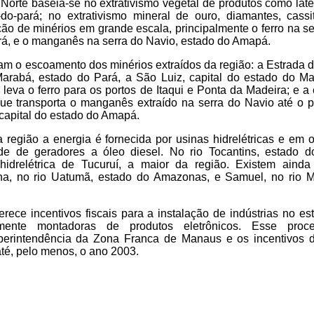
Norte baseia-se no extrativismo vegetal de produtos como látex
do-pará; no extrativismo mineral de ouro, diamantes, cassit
ção de minérios em grande escala, principalmente o ferro na se
rá, e o manganês na serra do Navio, estado do Amapá.
zam o escoamento dos minérios extraídos da região: a Estrada 
Marabá, estado do Pará, a São Luiz, capital do estado do M
 leva o ferro para os portos de Itaqui e Ponta da Madeira; e a
ue transporta o manganês extraído na serra do Navio até o p
apital do estado do Amapá.
região a energia é fornecida por usinas hidrelétricas e em o
e de geradores a óleo diesel. No rio Tocantins, estado d
hidrelétrica de Tucuruí, a maior da região. Existem ainda
a, no rio Uatumã, estado do Amazonas, e Samuel, no rio M
rece incentivos fiscais para a instalação de indústrias no es
mente montadoras de produtos eletrônicos. Esse proc
perintendência da Zona Franca de Manaus e os incentivos 
té, pelo menos, o ano 2003.