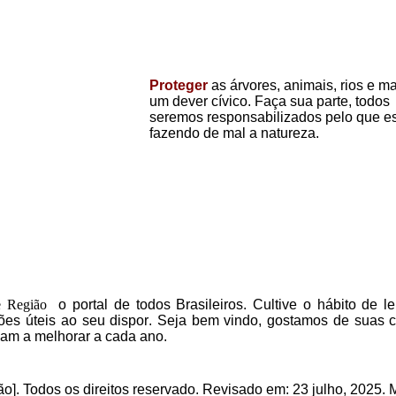
Proteger
as árvores, animais, rios e m
um dever cívico. Faça sua parte, todos
seremos responsabilizados pelo que e
fazendo de mal a natureza.
e Região
o portal
de todos Brasileiros.
Cultive o hábito de le
ões úteis
ao seu dispor
.
Seja b
em vindo
, g
ostamos de suas cr
dam a melhorar a cada ano.
o]. Todos os direitos reservado
.
Revisado
em:
23 julho, 2025
. 