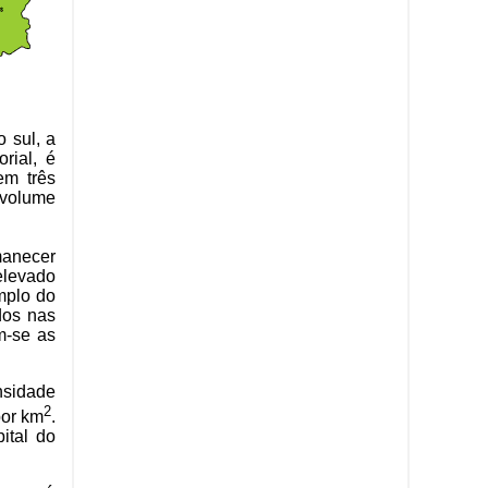
 sul, a
rial, é
em três
o volume
manecer
elevado
mplo do
dos nas
m-se as
nsidade
2
por km
.
ital do