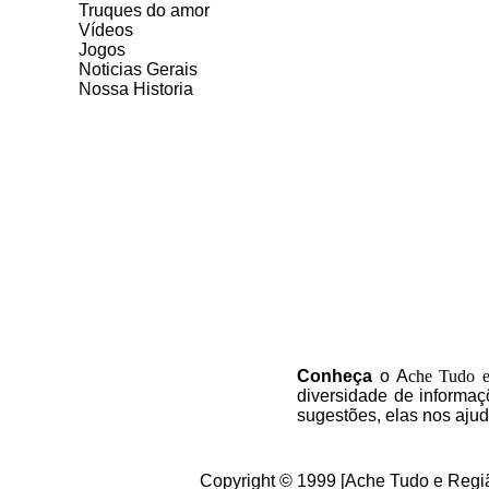
Truques do amor
Vídeos
Jogos
Noticias Gerais
Nossa Historia
C
onheça
o A
che Tudo 
diversidade de informaç
sugestões, elas nos aju
Copyright © 1999 [Ache Tudo e Regiã