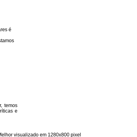
ares é
stamos
r, temos
íticas e
Melhor visualizado em 1280x800 pixel