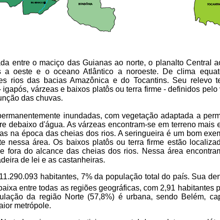
ada entre o maciço das Guianas ao norte, o planalto Central ao
s a oeste e o oceano Atlântico a noroeste. De clima equato
s rios das bacias Amazônica e do Tocantins. Seu relevo t
- igapós, várzeas e baixos platôs ou terra firme - definidos pel
função das chuvas.
permanentemente inundadas, com vegetação adaptada a per
re debaixo d'água. As várzeas encontram-se em terreno mais 
as na época das cheias dos rios. A seringueira é um bom exe
nte nessa área. Os baixos platôs ou terra firme estão localiza
 e fora do alcance das cheias dos rios. Nessa área encontra
eira de lei e as castanheiras.
 11.290.093 habitantes, 7% da população total do país. Sua de
aixa entre todas as regiões geográficas, com 2,91 habitantes 
ulação da região Norte (57,8%) é urbana, sendo Belém, cap
aior metrópole.