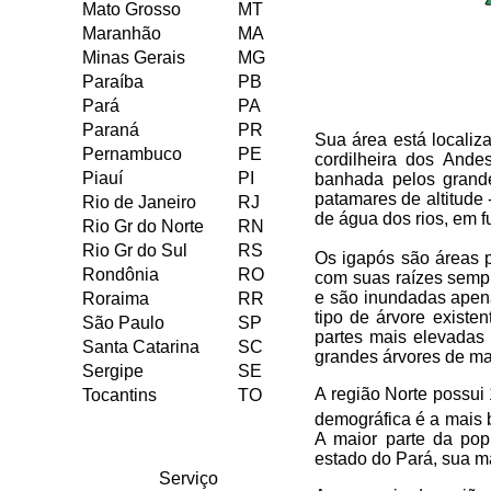
Mato Grosso
MT
Maranhão
MA
Minas Gerais
MG
Paraíba
PB
Pará
PA
Paraná
PR
Sua área está localiz
Pernambuco
PE
cordilheira dos Ande
Piauí
PI
banhada pelos grande
patamares de altitude 
Rio de Janeiro
RJ
de água dos rios, em 
Rio Gr do Norte
RN
Rio Gr do Sul
RS
Os igapós são áreas 
Rondônia
RO
com suas raízes semp
e são inundadas apen
Roraima
RR
tipo de árvore existe
São Paulo
SP
partes mais elevadas
Santa Catarina
SC
grandes árvores de mad
Sergipe
SE
A região Norte possui
Tocantins
TO
demográfica é a mais b
A maior parte da pop
estado do Pará, sua m
Serviço