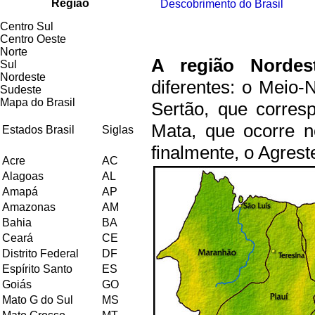
Região
Descobrimento do Brasil
Centro Sul
Centro Oeste
Norte
A região Nordest
Sul
Nordeste
diferentes: o Meio-
Sudeste
Mapa do Brasil
Sertão, que corres
Mata, que ocorre n
Estados Brasil
Siglas
finalmente, o Agreste
Acre
AC
Alagoas
AL
Amapá
AP
Amazonas
AM
Bahia
BA
Ceará
CE
Distrito Federal
DF
Espírito Santo
ES
Goiás
GO
Mato G do Sul
MS