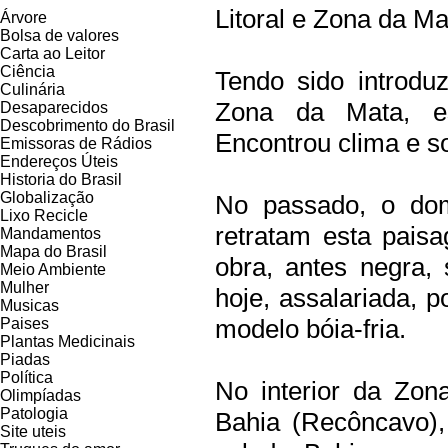
Litoral e Zona da Ma
Árvore
Bolsa de valores
Carta ao Leitor
Ciência
Tendo sido introdu
Culinária
Zona da Mata, es
Desaparecidos
Descobrimento do Brasil
Encontrou clima e so
Emissoras de Rádios
Endereços
Ú
teis
Historia do Brasil
Globalização
No passado, o dom
Lixo Recicle
retratam esta pais
Mandamentos
Mapa do Brasil
obra, antes negra,
Meio Ambiente
Mulher
hoje, assalariada, 
Musicas
modelo bóia-fria.
Paises
Plantas Medicinais
Piadas
Política
No interior da Zon
Olimpíadas
Patologia
Bahia (Recôncavo)
Site uteis