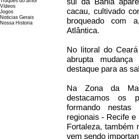
sul da Bahia apar
Truques do amor
Vídeos
cacau, cultivado c
Jogos
Noticias Gerais
broqueado com a
Nossa Historia
Atlântica.
No litoral do Cear
abrupta mudança
destaque para as sa
Na Zona da Mat
destacamos os p
formando nestas 
regionais - Recife e
Fortaleza, também n
vem sendo important