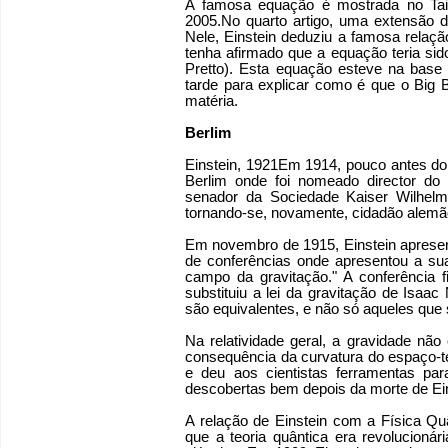
A famosa equação é mostrada no Tai
2005.No quarto artigo, uma extensão do
Nele, Einstein deduziu a famosa relaçã
tenha afirmado que a equação teria sid
Pretto). Esta equação esteve na base
tarde para explicar como é que o Big 
matéria.
Berlim
Einstein, 1921Em 1914, pouco antes do 
Berlim onde foi nomeado director do 
senador da Sociedade Kaiser Wilhelm 
tornando-se, novamente, cidadão alem
Em novembro de 1915, Einstein apresen
de conferências onde apresentou a sua 
campo da gravitação." A conferência
substituiu a lei da gravitação de Isaa
são equivalentes, e não só aqueles que
Na relatividade geral, a gravidade n
consequência da curvatura do espaço-te
e deu aos cientistas ferramentas par
descobertas bem depois da morte de Ein
A relação de Einstein com a Física Quân
que a teoria quântica era revolucionár