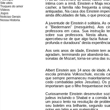
Site uteis
íntima com a irmã. Einstein e Maja r
Truques do amor
casher, a família não frequenta a sin
Vídeos
antiquadas. Na casa dos Einstein impera
Jogos
ainda dificuldades de fala, o que preocu
Noticias Gerais
Nossa Historia
A juventude de Einstein é solitária. As
e "Biedermann" (mesquinho). Aos ci
professora em casa. Sua instrução te
sobre sua professora. Nesta altura,
apercebeu-se de que algo fazia flutua
profunda e duradoura" desta experiência
Aos seis anos de idade, Einstein tem a
agradam, terminando por abandoná-las. 
sonatas de Mozart, torna-se uma das su
Albert Einstein aos 14 anos de idade. 
escola primária Volksschule, escola 
que sempre permaneceu maioritariamente
cedo combatidas pelos Jesuítas). Os pa
importaram que o filho frequentasse inc
Curiosamente Einstein desenvolve sozi
judeus incluindo o Shabat e a comida k
um pouco lento na resolução de probl
seu boletim era brilhante, segundo s
notas em latim e em matemática.