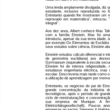
Uma lenda amplamente divulgada, diz qu
estudante, inclusive reproduzida no fa
Entretanto quando lhe mostraram um rec
reprovado em matemática", retrucou. "
integral" .
Aos dez anos, Albert conhece Max Tal
com a família Einstein. Max foi uma 
introduziu, apesar da sua tenra idade, à
por exemplo Os Elementos de Euclides 
seus estudos sobre ciência, Einstein a
Einstein estudou cálculo diferencial e i
de geometria euclidiana) aos dezes
Gymnasium (equivalente à escola secun
Einstein foi de intensa religiosidade
estudasse engenharia eléctrica, mas 
escolar. Descreveria mais tarde como 
a utilização de aprendizagem por memo
Entretanto, os negócios do pai de Ei
grande concentração da indústria 
tecnológicos, após o período de gra
ciclo de reestruturações e concentraçã
sua empresa de Munique. A fi
Elektrizitätsgesellschaft). Poucos 
empresas no sector: Siemens & Halske