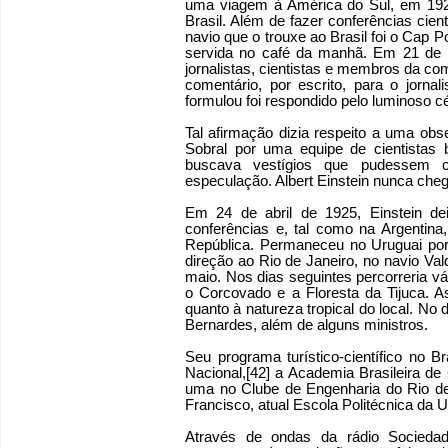
uma viagem à América do Sul, em 1925
Brasil. Além de fazer conferências cient
navio que o trouxe ao Brasil foi o Cap P
servida no café da manhã. Em 21 de m
jornalistas, cientistas e membros da com
comentário, por escrito, para o jorn
formulou foi respondido pelo luminoso cé
Tal afirmação dizia respeito a uma obs
Sobral por uma equipe de cientistas br
buscava vestígios que pudessem c
especulação. Albert Einstein nunca chego
Em 24 de abril de 1925, Einstein de
conferências e, tal como na Argentina,
República. Permaneceu no Uruguai por
direção ao Rio de Janeiro, no navio V
maio. Nos dias seguintes percorreria vár
o Corcovado e a Floresta da Tijuca. 
quanto à natureza tropical do local. No 
Bernardes, além de alguns ministros.
Seu programa turístico-científico no Br
Nacional,[42] a Academia Brasileira de
uma no Clube de Engenharia do Rio de 
Francisco, atual Escola Politécnica da 
Através de ondas da rádio Socieda