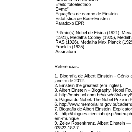
Efeito fotoeléctrico
E=mc²
Equações de campo de Einstein
Estatística de Bose-Einstein
Paradoxo EPR
Prêmio(s) Nobel de Física (1921), Med
(1921), Medalha Copley (1925), Medalh
RAS (1926), Medalha Max Planck (192
Franklin (1935)
Assinatura
Referências:
1. Biografia de Albert Einstein - Génio
janeiro de 2012.
2. Einstein the greatest (em inglês).
3. Albert Einstein – Biography. Nobel F
4. http://mais.uol.com.br/view/e8h4x
5. Página do Nobel: The Nobel Prize in
6. http://www.memorial.rs.gov.br/caderno
7. Biografia de Albert Einstein. Explica
8. http://blogues.cienciahoje.pt/index.
em-munique
9. Ze'ev Rosenkranz. Albert Einstein — D
03823-182-7