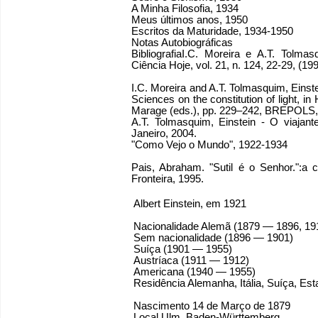
A Minha Filosofia, 1934
Meus últimos anos, 1950
Escritos da Maturidade, 1934-1950
Notas Autobiográficas
BibliografiaI.C. Moreira e A.T. Tolm
Ciência Hoje, vol. 21, n. 124, 22-29, (199
I.C. Moreira and A.T. Tolmasquim, Einste
Sciences on the constitution of light, 
Marage (eds.), pp. 229–242, BREPOLS, 
A.T. Tolmasquim, Einstein - O viajant
Janeiro, 2004.
"Como Vejo o Mundo", 1922-1934
Pais, Abraham. "Sutil é o Senhor.":a c
Fronteira, 1995.
Albert Einstein, em 1921
Nacionalidade Alemã (1879 — 1896, 1
Sem nacionalidade (1896 — 1901)
Suíça (1901 — 1955)
Austríaca (1911 — 1912)
Americana (1940 — 1955)
Residência Alemanha, Itália, Suíça, Es
Nascimento 14 de Março de 1879
Local Ulm, Baden-Württemberg