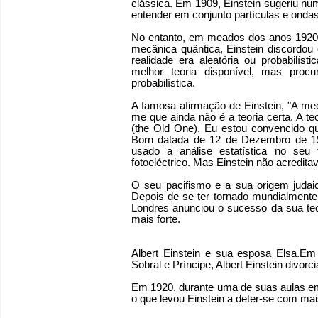
clássica. Em 1909, Einstein sugeriu nu
entender em conjunto partículas e ondas
No entanto, em meados dos anos 1920, q
mecânica quântica, Einstein discordou
realidade era aleatória ou probabilís
melhor teoria disponível, mas proc
probabilística.
A famosa afirmação de Einstein, "A mec
me que ainda não é a teoria certa. A t
(the Old One). Eu estou convencido q
Born datada de 12 de Dezembro de 1926
usado a análise estatística no seu
fotoeléctrico. Mas Einstein não acredita
O seu pacifismo e a sua origem judaic
Depois de se ter tornado mundialment
Londres anunciou o sucesso da sua teor
mais forte.
Albert Einstein e sua esposa Elsa.E
Sobral e Príncipe, Albert Einstein divor
Em 1920, durante uma de suas aulas em
o que levou Einstein a deter-se com ma