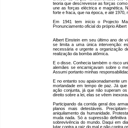
teoria que descrevesse as forças como
une as forças eléctrica e magnética. 
forte e fraca, que na época, e até 197
Em 1941 tem início o Projecto Ma
Pronunciamento oficial do próprio Albert 
Albert Einstein em seu último ano de 
se limita a uma única intervenção: e
necessária e urgente a organização d
realização da bomba atômica.
E o disse. Conhecia também o risco un
alemães se encarniçavam sobre o mes
Assumi portanto minhas responsabilida
E no entanto sou apaixonadamente um pa
mortandade em tempo de paz. Já que 
ação conjunta, já que não superam os 
direito sobre a lei, elas se vêem inexor
Participando da corrida geral dos ar
planos mais detestáveis. Precipit
aniquilamento da humanidade. Protest
muda nada. Só a supressão definitiva 
sobrevivência do mundo. Daqui em diant
lutar contra a raiz do mal e não contra os