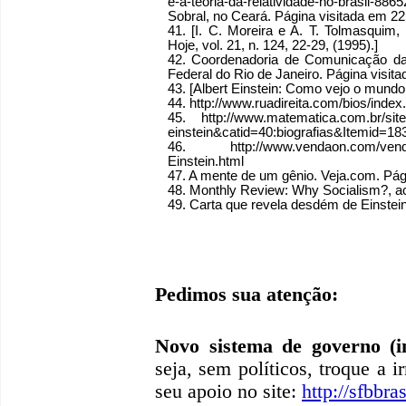
e-a-teoria-da-relatividade-no-brasil-8
Sobral, no Ceará. Página visitada em 2
41. [I. C. Moreira e A. T. Tolmasquim,
Hoje, vol. 21, n. 124, 22-29, (1995).]
42. Coordenadoria de Comunicação da 
Federal do Rio de Janeiro. Página visi
43. [Albert Einstein: Como vejo o mundo,
44. http://www.ruadireita.com/bios/index
45. http://www.matematica.com.br/site
einstein&catid=40:biografias&Itemid=18
46. http://www.vendaon.com/vendaon/
Einstein.html
47. A mente de um gênio. Veja.com. Pág
48. Monthly Review: Why Socialism?, 
49. Carta que revela desdém de Einstein p
Pedimos sua atenção:
Novo sistema de governo (in
seja, sem políticos, troque a i
seu apoio no site:
http://sfbbras