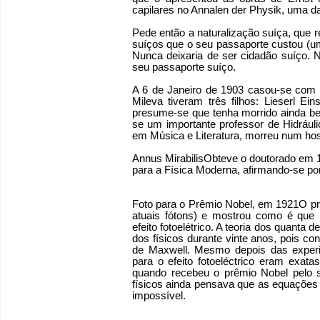
capilares no Annalen der Physik, uma da
Pede então a naturalização suíça, que r
suíços que o seu passaporte custou (u
Nunca deixaria de ser cidadão suíço. N
seu passaporte suíço.
A 6 de Janeiro de 1903 casou-se com M
Mileva tiveram três filhos: Lieserl Ein
presume-se que tenha morrido ainda be
se um importante professor de Hidráuli
em Música e Literatura, morreu num hospi
Annus MirabilisObteve o doutorado em 
para a Física Moderna, afirmando-se por 
Foto para o Prêmio Nobel, em 1921O prim
atuais fótons) e mostrou como é que 
efeito fotoelétrico. A teoria dos quanta
dos físicos durante vinte anos, pois con
de Maxwell. Mesmo depois das experi
para o efeito fotoeléctrico eram exata
quando recebeu o prêmio Nobel pelo seu
físicos ainda pensava que as equações 
impossível.