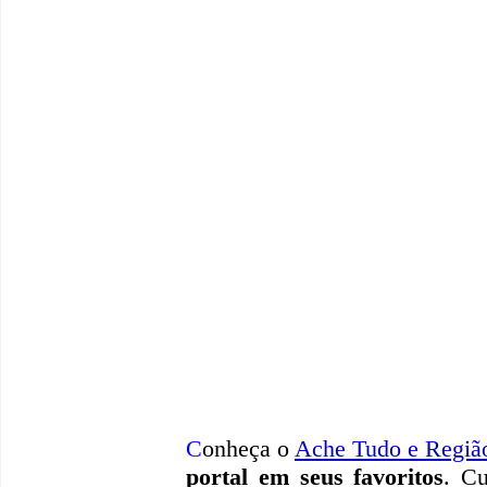
C
onheça o
A
che Tudo e Regiã
portal em seus favoritos
. Cu