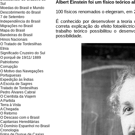
Albert Einstein foi um físico teórico
Sul
Moedas do Brasil e Mundo
100 físicos renomados o elegeram, em 
Descobrimento do Brasil
7 de Setembro
É conhecido por desenvolver a teoria 
Independência do Brasil
Migrações no Brasil
correta explicação do efeito fotoeléct
Mapa do Brasil
trabalho teórico possibilitou o desen
Bandeiras do Brasil
possibilidade.
Hinos Nacionais
O Tratado de Tordesilhas
Etnia
Significado Cruzeiro do Sul
O porquê de 19/11/ 1889
Patriotismo
Corrupção
O Motivo das Navegações
Portuguesas
Expedição às Índias
A Escola de Sagres
Tratado de Tordesilhas
Pedro Álvares Cabral
O Cientista da Viajem
A Partida
Terra à Vista
A Chegada
O Retorno
O Descaso com o Brasil
Capitanias Hereditárias
O Domínio Espanhol no Brasil
Cronologia
Fotos de Duque de Caxias