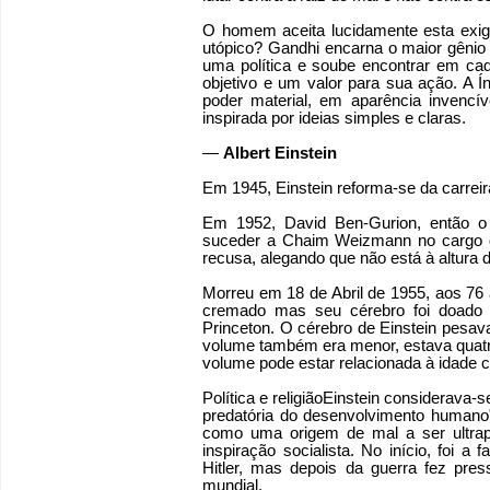
O homem aceita lucidamente esta exigê
utópico? Gandhi encarna o maior gênio p
uma política e soube encontrar em c
objetivo e um valor para sua ação. A Ín
poder material, em aparência invencív
inspirada por ideias simples e claras.
—
Albert Einstein
Em 1945, Einstein reforma-se da carreira
Em 1952, David Ben-Gurion, então o pr
suceder a Chaim Weizmann no cargo de
recusa, alegando que não está à altura 
Morreu em 18 de Abril de 1955, aos 76
cremado mas seu cérebro foi doado a
Princeton. O cérebro de Einstein pesa
volume também era menor, estava quatr
volume pode estar relacionada à idade c
Política e religiãoEinstein considerava-
predatória do desenvolvimento humano",
como uma origem de mal a ser ultrap
inspiração socialista. No início, foi 
Hitler, mas depois da guerra fez pr
mundial.