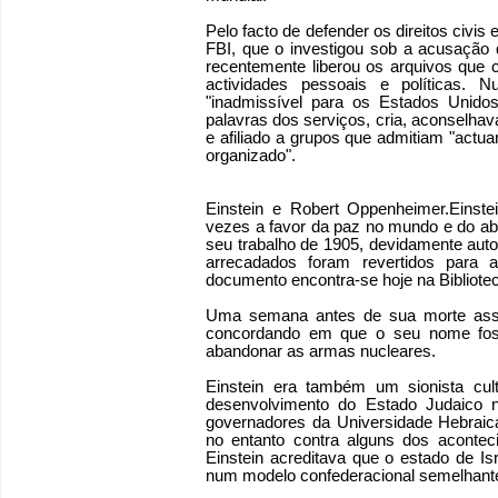
Pelo facto de defender os direitos civis
FBI, que o investigou sob a acusação
recentemente liberou os arquivos que 
actividades pessoais e políticas.
"inadmissível para os Estados Unidos
palavras dos serviços, cria, aconselha
e afiliado a grupos que admitiam "actua
organizado".
Einstein e Robert Oppenheimer.Einstei
vezes a favor da paz no mundo e do a
seu trabalho de 1905, devidamente autog
arrecadados foram revertidos para
documento encontra-se hoje na Bibliot
Uma semana antes de sua morte assin
concordando em que o seu nome foss
abandonar as armas nucleares.
Einstein era também um sionista cult
desenvolvimento do Estado Judaico n
governadores da Universidade Hebraica 
no entanto contra alguns dos aconte
Einstein acreditava que o estado de Is
num modelo confederacional semelhante