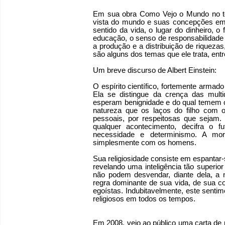
Em sua obra Como Vejo o Mundo no tema
vista do mundo e suas concepções em
sentido da vida, o lugar do dinheiro, o
educação, o senso de responsabilidade so
a produção e a distribuição de riqueza
são alguns dos temas que ele trata, entr
Um breve discurso de Albert Einstein:
O espírito científico, fortemente arma
Ela se distingue da crença das mu
esperam benignidade e do qual temem 
natureza que os laços do filho com
pessoais, por respeitosas que sejam.
qualquer acontecimento, decifra o
necessidade e determinismo. A mo
simplesmente com os homens.
Sua religiosidade consiste em espantar-
revelando uma inteligência tão super
não podem desvendar, diante dela, a n
regra dominante de sua vida, de sua 
egoístas. Indubitavelmente, este senti
religiosos em todos os tempos.
Em 2008, veio ao público uma carta de p