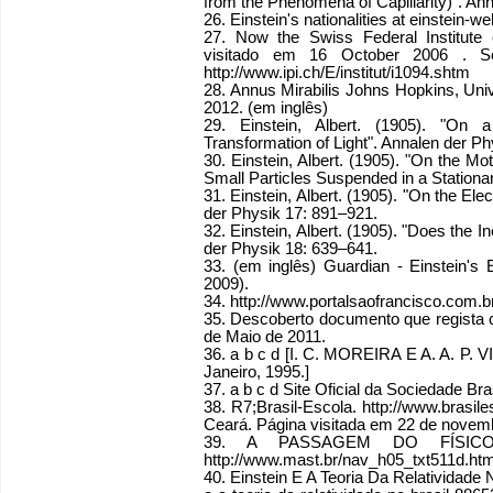
from the Phenomena of Capillarity)". Ann
26. Einstein's nationalities at einstein-
27. Now the Swiss Federal Institute of I
visitado em 16 October 2006 . See
http://www.ipi.ch/E/institut/i1094.shtm
28. Annus Mirabilis Johns Hopkins, Uni
2012. (em inglês)
29. Einstein, Albert. (1905). "On 
Transformation of Light". Annalen der P
30. Einstein, Albert. (1905). "On the 
Small Particles Suspended in a Stationar
31. Einstein, Albert. (1905). "On the E
der Physik 17: 891–921.
32. Einstein, Albert. (1905). "Does the 
der Physik 18: 639–641.
33. (em inglês) Guardian - Einstein'
2009).
34. http://www.portalsaofrancisco.com.br/
35. Descoberto documento que regista c
de Maio de 2011.
36. a b c d [I. C. MOREIRA E A. A. P. VI
Janeiro, 1995.]
37. a b c d Site Oficial da Sociedade Bra
38. R7;Brasil-Escola. http://www.brasile
Ceará. Página visitada em 22 de novem
39. A PASSAGEM DO FÍSICO
http://www.mast.br/nav_h05_txt511d.ht
40. Einstein E A Teoria Da Relatividade N