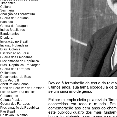
Tiradentes
Cultura
Sesmaria
Abolição da Escravatura
Guerra de Canudos
Balaiada
Guerra do Paraguai
Índios Brasileiros
Bandeirantes
Ditadura
Imigração no Brasil
Invasão Holandesa
Brasil Colônia
Escravidão no Brasil
Guerra dos Emboabas
Proclamação da República
Brasil República Era Vargas
Guerra dos Farrapos
Quilombos
Documentos do Brasil
Dom Pedro ll
Devido à formulação da teoria da relat
Abertura dos Portos
últimos anos, sua fama excedeu a de qual
Carta de Pero Vaz de Caminha
se um sinónimo de génio.
Estado Novo Dia do Fico
Cabanagem
Foi por exemplo eleito pela revista Ti
Coluna Prestes
Guerra dos Farrapos
conhecidas em todo o mundo. Em 2
Proclamação da República
comemoração aos cem anos do chamado
Pau Brasil
este publicou quatro dos mais fundame
Cristovão Colombo
honra, foi atribuído o seu nome a uma