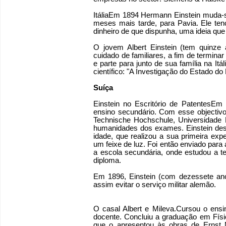
ItáliaEm 1894 Hermann Einstein muda-se 
meses mais tarde, para Pavia. Ele tenc
dinheiro de que dispunha, uma ideia que 
O jovem Albert Einstein (tem quin
cuidado de familiares, a fim de terminar
e parte para junto de sua família na Itá
científico: "A Investigação do Estado 
Suíça
Einstein no Escritório de PatentesEm 
ensino secundário. Com esse objectiv
Technische Hochschule, Universidade 
humanidades dos exames. Einstein des
idade, que realizou a sua primeira exp
um feixe de luz. Foi então enviado para
a escola secundária, onde estudou a t
diploma.
Em 1896, Einstein (com dezessete ano
assim evitar o serviço militar alemão.
O casal Albert e Mileva.Cursou o ensi
docente. Concluiu a graduação em Fí
que o apresentou às obras de Ernst M