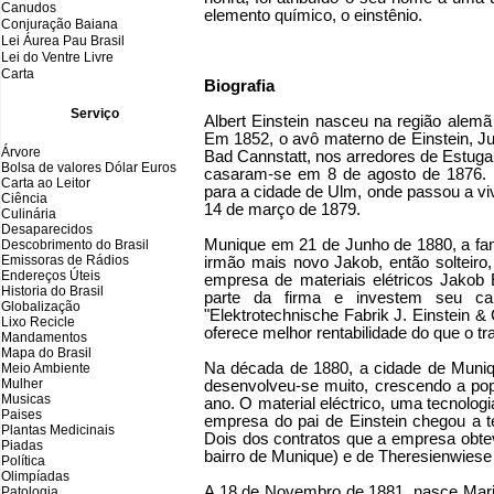
Canudos
elemento químico, o einstênio.
Conjuração Baiana
Lei Áurea Pau Brasil
Lei do Ventre Livre
Carta
Biografia
Serviço
Albert Einstein nasceu na região alemã
Em 1852, o avô materno de Einstein, J
Árvore
Bad Cannstatt, nos arredores de Estuga
Bolsa de valores Dólar Euros
casaram-se em 8 de agosto de 1876.
Carta ao Leitor
para a cidade de Ulm, onde passou a vi
Ciência
14 de março de 1879.
Culinária
Desaparecidos
Munique em 21 de Junho de 1880, a fa
Descobrimento do Brasil
Emissoras de Rádios
irmão mais novo Jakob, então solteiro
Endereços
Ú
teis
empresa de materiais elétricos Jakob
Historia do Brasil
parte da firma e investem seu cap
Globalização
"Elektrotechnische Fabrik J. Einstein 
Lixo Recicle
oferece melhor rentabilidade do que o tr
Mandamentos
Mapa do Brasil
Na década de 1880, a cidade de Munique
Meio Ambiente
Mulher
desenvolveu-se muito, crescendo a pop
Musicas
ano. O material eléctrico, uma tecnologi
Paises
empresa do pai de Einstein chegou a t
Plantas Medicinais
Dois dos contratos que a empresa obtev
Piadas
bairro de Munique) e de Theresienwiese
Política
Olimpíadas
A 18 de Novembro de 1881, nasce Maria 
Patologia