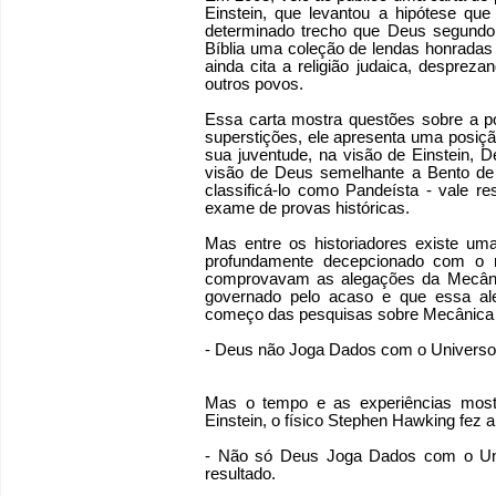
Einstein, que levantou a hipótese qu
determinado trecho que Deus segundo 
Bíblia uma coleção de lendas honradas a
ainda cita a religião judaica, desprez
outros povos.
Essa carta mostra questões sobre a po
superstições, ele apresenta uma posiçã
sua juventude, na visão de Einstein, 
visão de Deus semelhante a Bento de 
classificá-lo como Pandeísta - vale re
exame de provas históricas.
Mas entre os historiadores existe um
profundamente decepcionado com o 
comprovavam as alegações da Mecâni
governado pelo acaso e que essa ale
começo das pesquisas sobre Mecânica Q
- Deus não Joga Dados com o Universo
Mas o tempo e as experiências most
Einstein, o físico Stephen Hawking fez a
- Não só Deus Joga Dados com o Un
resultado.