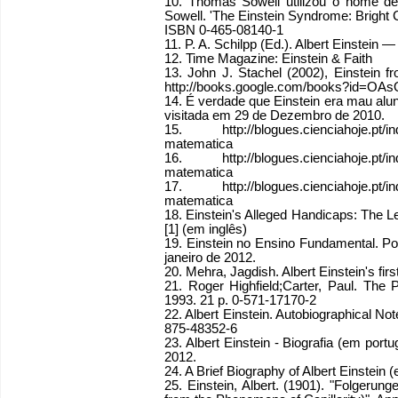
10. Thomas Sowell utilizou o nome de
Sowell. 'The Einstein Syndrome: Bright C
ISBN 0-465-08140-1
11. P. A. Schilpp (Ed.). Albert Einstein 
12. Time Magazine: Einstein & Faith
13. John J. Stachel (2002), Einstein f
http://books.google.com/books?id=OAs
14. É verdade que Einstein era mau al
visitada em 29 de Dezembro de 2010.
15. http://blogues.cienciahoje.pt/ind
matematica
16. http://blogues.cienciahoje.pt/ind
matematica
17. http://blogues.cienciahoje.pt/ind
matematica
18. Einstein's Alleged Handicaps: The 
[1] (em inglês)
19. Einstein no Ensino Fundamental. Po
janeiro de 2012.
20. Mehra, Jagdish. Albert Einstein's fir
21. Roger Highfield;Carter, Paul. The 
1993. 21 p. 0-571-17170-2
22. Albert Einstein. Autobiographical No
875-48352-6
23. Albert Einstein - Biografia (em por
2012.
24. A Brief Biography of Albert Einstein (
25. Einstein, Albert. (1901). "Folgeru