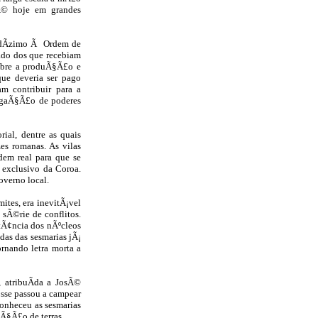
tÃ© hoje em grandes
o dÃ­zimo Ã Ordem de
ado dos que recebiam
sobre a produÃ§Ã£o e
 que deveria ser pago
am contribuir para a
egaÃ§Ã£o de poderes
rial, dentre as quais
es romanas. As vilas
dem real para que se
o exclusivo da Coroa.
governo local.
ites, era inevitÃ¡vel
 sÃ©rie de conflitos.
stÃ¢ncia dos nÃºcleos
as das sesmarias jÃ¡
ornando letra morta a
 atribuÃ­da a JosÃ©
osse passou a campear
conheceu as sesmarias
nÃ§Ã£o de terras.