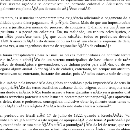
 Este sistema agrÃ­cola se desenvolveu no perÃ­odo colonial e Ã© usado a
ncipalmente em plantaÃ§Ãµes de cana de aÃ§Ãºcar e cafÃ©.
ntretanto, as sesmarias incorporaram uma exigÃªncia adicional: o pagamento d
realidade queria dizer pagamento Ã prÃ³pria Coroa. Mais do que um imposto cobr
imo era a justificativa mesmo do processo de conquista. O dizimo era um Ã´nus 
gricultura e a pecuÃ¡ria coloniais. Era, na realidade, um tributo eclesiÃ¡stico,
em nÃ£o possuÃ­sse terra, jÃ¡ que como cristÃ£o, todos os produtores deveri
fÃ©. A arrecadaÃ§Ã£o do dizimo criou no Brasil um eficiente esquema de del
or sua vez, a um engenhoso sistema de regionalizaÃ§Ã£o da cobranÃ§a.
 foram transplantadas para o Brasil as praxes metropolitanas de controle territo
e o inÃ­cio, a adoÃ§Ã£o de um sistema municipalista de base urbana e de raÃ­z
isÃ£o de donatÃ¡rios e governadores, que tinham poder para criÃ¡-las, ou de or
tegoria algum arraial. A criaÃ§Ã£o de cidades, entretanto, foi sempre um atribut
erenciavam-se, entretanto, bastante dos arraias, pois sÃ³ nelas estava a sede de um 
e o inÃ­cio pela imensidÃ£o das glebas concedidas e pela imprecisÃ£o de seus lim
 apropriaÃ§Ã£o das terras brasileiras acabasse dando origem, com o tempo, a uma
ram desde o inÃ­cio. NÃ£o tendo acesso a terras gratuitas a nÃ£o ser a grandes di
itos sesmeiros potenciais simplesmente optaram por ocupar porÃ§Ãµes aproveitad
 deles, ricos e poderosos, conseguiram inclusive obter legalmente essas terras t
a doaÃ§Ã£o sÃ³ era vÃ¡lida Â“nÃ£o tendo sido dada a terra a outremÂ”.
ial perdurou no Brasil atÃ© 17 de julho de 1822, quando a ResoluÃ§Ã£o 76,
ade e Silva, pÃ´s termo a este regime de apropriaÃ§Ã£o de terras. A partir daÃ­ a p
­s, estendendo-se esta situaÃ§Ã£o atÃ© a promulgaÃ§Ã£o da lei de terras, que re
 formalmente o regime das posses, e instituiu a compra como a Ãºnica forma de obte