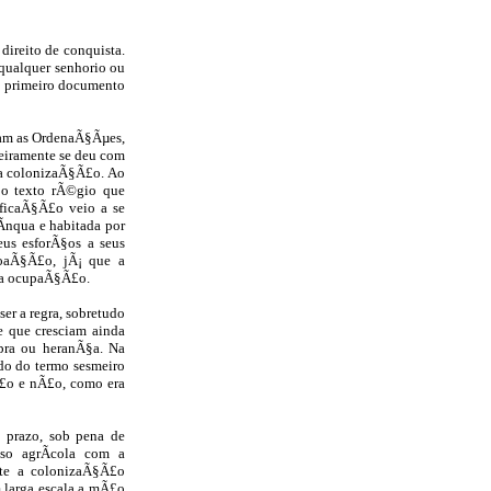
direito de conquista.
 qualquer senhorio ou
o primeiro documento
ciam as OrdenaÃ§Ãµes,
meiramente se deu com
da colonizaÃ§Ã£o. Ao
o o texto rÃ©gio que
ificaÃ§Ã£o veio a se
­nqua e habitada por
seus esforÃ§os a seus
doaÃ§Ã£o, jÃ¡ que a
sua ocupaÃ§Ã£o.
er a regra, sobretudo
e que cresciam ainda
pra ou heranÃ§a. Na
ado do termo sesmeiro
Ã£o e nÃ£o, como era
o prazo, sob pena de
so agrÃ­cola com a
nte a colonizaÃ§Ã£o
 larga escala a mÃ£o