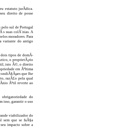
 estatuto jurÃ­dica.
seu direito de posse
 pelo sul de Portugal
Ã s suas colÃ´nias. A
pelos moradores. Para
a variante do antigo
 dois tipos de domÃ­
utico, o proprietÃ¡rio
l, isto Ã©, o direito
propriedade em Ãºltima
 condiÃ§Ãµes que lhe
to, razÃ£o pela qual
­nio Ãºtil reverte ao
a obrigatoriedade do
 isso, garantir o uso
rande viabilizador do
ial sem que se faÃ§a
 seu impacto sobre a