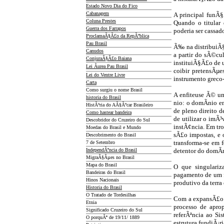
Estado Novo Dia do Fico
Cabanagem
A principal funÃ§
Coluna Prestes
Quando o titular 
Guerra dos Farrapos
poderia ser cassad
ProclamaÃ§Ã£o da RepÃºblica
Pau Brasil
Ã‰ na distribuiÃ§Ã
Canudos
a partir do sÃ©cu
ConjuraÃ§Ã£o Baiana
instituiÃ§Ã£o de 
Lei Ãurea Pau Brasil
coibir pretensÃµe
Lei do Ventre Livre
instrumento greco
Carta
Como surgiu o nome Brasil
A enfiteuse Ã© um
historia do Brasil
nio: o domÃ­nio em
HistÃ³ria do AÃ§Ãºcar Brasileiro
de pleno direito d
Como hastear bandeira
de utilizar o imÃ³
Descobridor do Cruzeiro do Sul
instÃ¢ncia. Em tr
Moedas do Brasil e Mundo
sÃ£o impostas, e 
Descobrimento do Brasil
transforma-se em 
7 de Setembro
IndependÃªncia do Brasil
detentor do domÃ­n
MigraÃ§Ãµes no Brasil
Mapa do Brasil
O que singulariza
Bandeiras do Brasil
pagamento de um fo
Hinos Nacionais
produtivo da terra
Historia do Brasil
O Tratado de Tordesilhas
Com a expansÃ£o ma
Etnia
processo de apro
Significado Cruzeiro do Sul
referÃªncia ao Si
O porquÃª de 19/11/ 1889
estrutura fundiÃ¡ri