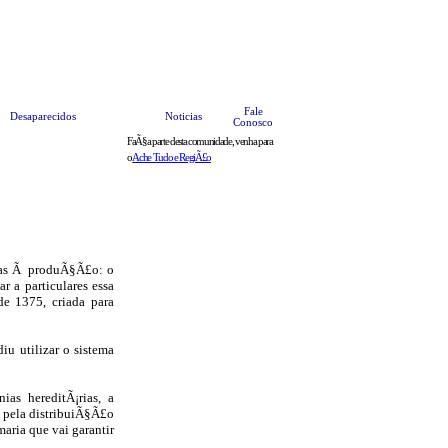
ºteis
Anuncie
Bate Papo
HOME
Fale
Desaparecidos
Noticias
Conosco
FaÃ§a parte desta comunidade, venha para
o
Ache Tudo e RegiÃ£o
adas Ã produÃ§Ã£o: o
 a particulares essa
e 1375, criada para
iu utilizar o sistema
ias hereditÃ¡rias, a
l pela distribuiÃ§Ã£o
maria que vai garantir