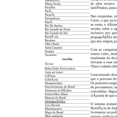
MaranhÃ£o
de obra escrava.
Minas Gerais
latifÃºndios, pri
ParaÃ­ba
ParÃ¡
ParanÃ¡
Nas conquistas, e
Pernambuco
Cristo, o que na 
PiauÃ­
as terras, o dÃ­z
Rio De Janeiro
incidia sobre a a
Rio Grande do Norte
inclusive por qu
Rio Grande do Sul
propagaÃ§Ã£o da 
RondÃ´nia
Roraima
que deu origem, p
SÃ£o Paulo
Santa Catarina
Com as conquistas
Sergipe
tomou vulto, desd
Tocantins
resultaram da dec
ServiÃ§o
elevasse a essa ca
Ãrvore
Vilas e cidades dif
Bolsa Dolar Euros outros
Carta ao Leitor
Caracterizado desd
CiÃªncia
que o processo de
CulinÃ¡ria
Os posseiros surgi
Desaparecidos
de povoamento, mu
Descobrimento do Brasil
Emissoras de RÃ¡dios
concedidas. Alguns
EndereÃ§os
Ãš
teis
clÃ¡usula de que 
Historia do Brasil
GlobalizaÃ§Ã£o
O sistema sesmar
Lixo Recicle
BonifÃ¡cio de Andr
Mandamentos
livremente no paÃ
Mapa do Brasil
antigas, ratificou
Meio ambiente