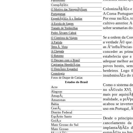
Patriotismo
CorrupÃ§Ã£o
ColonizaÃ§Ã£o e o
O Motivo das NavegaÃ§Ãµes
A Coroa Portuguesa
Portuguesas
Por essa razÃ£o, t
ExpediÃ§Ã£o Ã s Ãndias
cultivo anterior.
A Escola de Sagres
sobre sesmarias do 
Tratado de Tordesilhas
Pedro Ãlvares Cabral
Se a ordem da Cor
O Cientista da Viajem
a verdade Ã© que 
A Partida
as Â“influÃªncias
Terra Ã Vista
conceder as prim
A Chegada
O Retorno
estabelecia que a
O Descaso com o Brasil
adequar melhor ao
Capitanias HereditÃ¡rias
povos hostis, sem
O DomÃ­nio Espanhol
herdeiros. Logo 
Cronologia
insubmissÃ£o do i
Fotos de Duque de Caxias
Estados do Brasil
Como o sistema de
Acre
no sÃ©culo XVI, o
Alagoas
mais por aquisiÃ
AmapÃ¡
realidade, a prÃ³p
Amazonas
acabou se inverte
Bahia
uso em Portugal, Ã 
CearÃ¡
Distrito Federal
EspÃ­rito Santo
Desde o principio
GoiÃ¡s
cancelamento da
Mato Grosso do Sul
implantaÃ§Ã£o do
Mato Grosso
europÃ©ia na AmÃ©