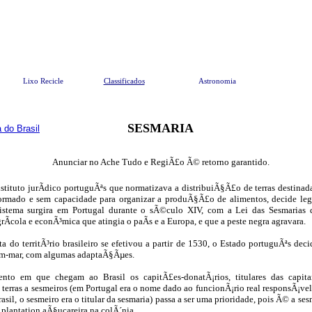
Pesquisar
Meio Ambiente
EndereÃ§os Ã
Lixo Recicle
Classificados
Astronomia
SESMARIA
a do Brasil
Anunciar no Ache Tudo e RegiÃ£o Ã© retorno garantido.
nstituto jurÃ­dico portuguÃªs que normatizava a distribuiÃ§Ã£o de terras destin
rmado e sem capacidade para organizar a produÃ§Ã£o de alimentos, decide legar
istema surgira em Portugal durante o sÃ©culo XIV, com a Lei das Sesmarias d
grÃ­cola e econÃ³mica que atingia o paÃ­s e a Europa, e que a peste negra agravara.
 do territÃ³rio brasileiro se efetivou a partir de 1530, o Estado portuguÃªs decid
©m-mar, com algumas adaptaÃ§Ãµes.
nto em que chegam ao Brasil os capitÃ£es-donatÃ¡rios, titulares das capitan
terras a sesmeiros (em Portugal era o nome dado ao funcionÃ¡rio real responsÃ¡ve
asil, o sesmeiro era o titular da sesmaria) passa a ser uma prioridade, pois Ã© a ses
plantation aÃ§ucareira na colÃ´nia.