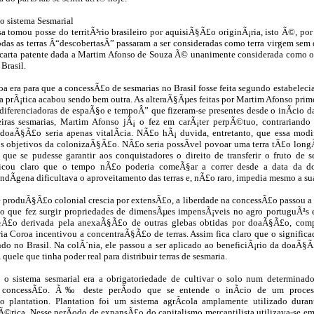
 sistema Sesmarial
 tomou posse do territÃ³rio brasileiro por aquisiÃ§Ã£o originÃ¡ria, isto Ã©, por 
odas as terras Â“descobertasÂ” passaram a ser consideradas como terra virgem sem
 A carta patente dada a Martim Afonso de Souza Ã© unanimente considerada como 
Brasil.
oa era para que a concessÃ£o de sesmarias no Brasil fosse feita segundo estabele
a prÃ¡tica acabou sendo bem outra. As alteraÃ§Ãµes feitas por Martim Afonso pri
 diferenciadoras de espaÃ§o e tempoÂ” que fizeram-se presentes desde o inÃ­cio 
eiras sesmarias, Martim Afonso jÃ¡ o fez em carÃ¡ter perpÃ©tuo, contrariand
 doaÃ§Ã£o seria apenas vitalÃ­cia. NÃ£o hÃ¡ duvida, entretanto, que essa mod
s objetivos da colonizaÃ§Ã£o. NÃ£o seria possÃ­vel povoar uma terra tÃ£o longÃ
 que se pudesse garantir aos conquistadores o direito de transferir o fruto de 
ficou claro que o tempo nÃ£o poderia comeÃ§ar a correr desde a data da 
ndÃ­gena dificultava o aproveitamento das terras e, nÃ£o raro, impedia mesmo a 
 produÃ§Ã£o colonial crescia por extensÃ£o, a liberdade na concessÃ£o passou a s
 que fez surgir propriedades de dimensÃµes impensÃ¡veis no agro portuguÃªs 
§Ã£o derivada pela anexaÃ§Ã£o de outras glebas obtidas por doaÃ§Ã£o, com
ria Coroa incentivou a concentraÃ§Ã£o de terras. Assim fica claro que o signific
ndo no Brasil. Na colÃ´nia, ele passou a ser aplicado ao beneficiÃ¡rio da doaÃ§
quele que tinha poder real para distribuir terras de sesmaria.
 o sistema sesmarial era a obrigatoriedade de cultivar o solo num determinad
 concessÃ£o. Ã‰ deste perÃ­odo que se entende o inÃ­cio de um proces
 plantation. Plantation foi um sistema agrÃ­cola amplamente utilizado dura
rica. Nesse perÃ­odo de expansÃ£o do capitalismo mercantilista utilizava-se em