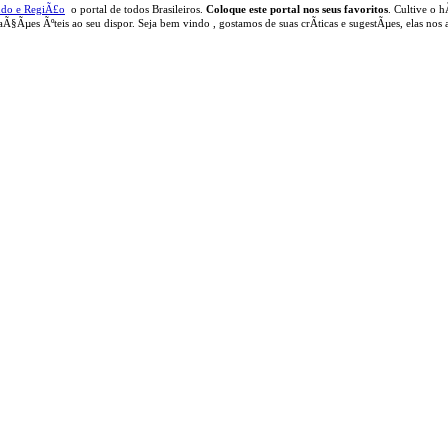
udo e RegiÃ£o
o portal
de todos Brasileiros.
Coloque este portal nos seus favoritos
. Cultive o h
aÃ§Ãµes Ãºteis
ao seu dispor
.
Seja b
em vindo
, g
ostamos de suas crÃ­ticas e sugestÃµes, elas nos