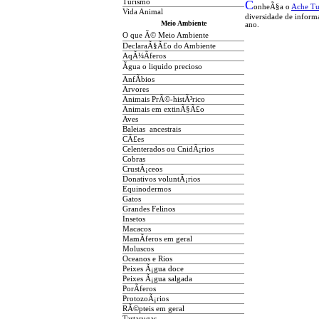
Turismo
C
onheÃ§a o
A
che T
Vida Animal
diversidade de inform
Meio Ambiente
ano.
O que Ã© Meio Ambiente
DeclaraÃ§Ã£o do Ambiente
AqÃ¼Ã­feros
Ãgua o liquido precioso
AnfÃ­bios
Arvores
Animais PrÃ©-histÃ³rico
Animais em extinÃ§Ã£o
Aves
Baleias ancestrais
CÃ£es
Celenterados ou CnidÃ¡rios
Cobras
CrustÃ¡ceos
Donativos voluntÃ¡rios
Equinodermos
Gatos
Grandes Felinos
Insetos
Macacos
MamÃ­feros em geral
Moluscos
Oceanos e Rios
Peixes Ã¡gua doce
Peixes Ã¡gua salgada
PorÃ­feros
ProtozoÃ¡rios
RÃ©pteis em geral
Tartarugas