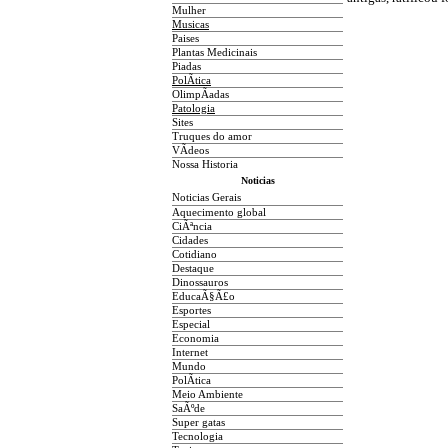
Mulher
Musicas
Paises
Plantas Medicinais
Piadas
PolÃ­tica
OlimpÃ­adas
Patologia
Sites
Truques do amor
VÃ­deos
Nossa Historia
Noticias
Noticias Gerais
Aquecimento global
CiÃªncia
Cidades
Cotidiano
D
estaque
Dinossauros
EducaÃ§Ã£o
Esportes
Especial
Economia
Internet
Mundo
PolÃ­tica
Meio Ambiente
SaÃºde
Super gatas
Tecnologia