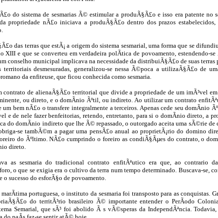
Ã£o do sistema de sesmarias Ã© estimular a produÃ§Ã£o e isso era patente no seu
da propriedade nÃ£o iniciava a produÃ§Ã£o dentro dos prazos estabelecidos, 
o.
£o das terras que estÃ¡ a origem do sistema sesmarial, uma forma que se difundiu
lo XIII e que se converteu em verdadeira polÃ­tica de povoamento, estendendo-se 
um conselho municipal implicava na necessidade da distribuiÃ§Ã£o de suas terras 
s territoriais desmesuradas, generalizou-se nessa Ã©poca a utilizaÃ§Ã£o de um
-romano da enfiteuse, que ficou conhecida como sesmaria.
 contrato de alienaÃ§Ã£o territorial que divide a propriedade de um imÃ³vel em
inente, ou direto, e o domÃ­nio Ãºtil, ou indireto. Ao utilizar um contrato enfitÃª
e um bem nÃ£o o transfere integralmente a terceiros. Apenas cede seu domÃ­nio Ãºti
vel e de nele fazer benfeitorias, retendo, entretanto, para si o domÃ­nio direto, a 
oca do domÃ­nio indireto que lhe Ã© repassado, o outorgado aceita uma sÃ©rie de
obriga-se tambÃ©m a pagar uma pensÃ£o anual ao proprietÃ¡rio do domino dire
foreiro do Ãºltimo. NÃ£o cumprindo o foreiro as condiÃ§Ãµes do contrato, o domÃ
io direto.
va as sesmaria do tradicional contrato enfitÃªutico era que, ao contrario d
ro, o que se exigia era o cultivo da terra num tempo determinado. Buscava-se, com
 e o sucesso do esforÃ§o de povoamento.
rÃ­tima portuguesa, o instituto da sesmaria foi transposto para as conquistas. G
priaÃ§Ã£o do territÃ³rio brasileiro Ã© importante entender o PerÃ­odo Colon
stema Semarial, que sÃ³ foi abolido Ã s vÃ©speras da IndependÃªncia. Todavia,
a do paÃ­s faz-se sentir atÃ© hoje.