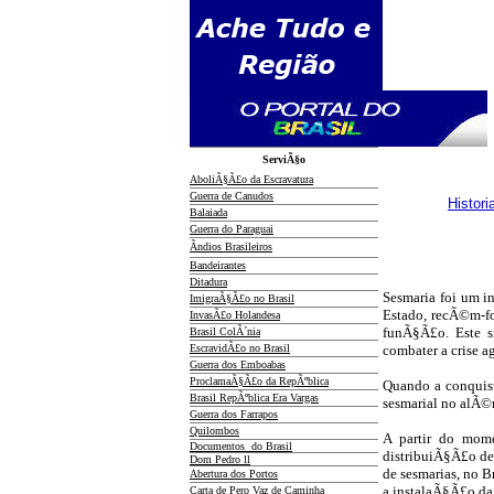
ServiÃ§o
AboliÃ§Ã£o da Escravatura
Guerra de Canudos
Histori
Balaiada
Guerra do Paraguai
Ãndios Brasileiros
Bandeirantes
Ditadura
Sesmaria foi um i
ImigraÃ§Ã£o no Brasil
Estado, recÃ©m-fo
InvasÃ£o Holandesa
funÃ§Ã£o. Este s
Brasil ColÃ´nia
EscravidÃ£o no Brasil
combater a crise a
Guerra dos Emboabas
ProclamaÃ§Ã£o da RepÃºblica
Quando a conquista
Brasil RepÃºblica Era Vargas
sesmarial no alÃ
Guerra dos Farrapos
Quilombos
A partir do mome
Documentos do Brasil
distribuiÃ§Ã£o de 
Dom Pedro ll
de sesmarias, no Br
Abertura dos Portos
a instalaÃ§Ã£o da 
Carta de Pero Vaz de Caminha