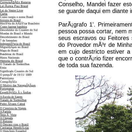
ConjuraÃ§Ã£o Baiana
Conselho, Mandei fazer es
Lei Ãurea Pau Brasil
se guarde daqui em diante i
Lei do Ventre Livre
Carta
Como surgiu o nome Brasil
historia do Brasil
ParÃ¡grafo 1'. Primeirame
HistÃ³ria do AÃ§Ãºcar Brasileiro
Como hastear bandeira
pessoa possa cortar, nem man
Descobridor do Cruzeiro do Sul
Moedas do Brasil e Mundo
seus escravos ou Feitores 
Descobrimento do Brasil
7 de Setembro
do Provedor mÃ³r de Minha
IndependÃªncia do Brasil
MigraÃ§Ãµes no Brasil
em cujo destricto estiver 
Mapa do Brasil
Bandeiras do Brasil
que o contrÃ¡rio fizer enc
Hinos Nacionais
Historia do Brasil
de toda sua fazenda.
O Tratado de Tordesilhas
Etnia
Significado Cruzeiro do Sul
O porquÃª de 19/11/ 1889
Patriotismo
CorrupÃ§Ã£o
O Motivo das NavegaÃ§Ãµes
Portuguesas
ExpediÃ§Ã£o Ã s Ãndias
A Escola de Sagres
Tratado de Tordesilhas
Pedro Ãlvares Cabral
O Cientista da Viajem
A Partida
Terra Ã Vista
A Chegada
O Retorno
O Descaso com o Brasil
Capitanias HereditÃ¡rias
O DomÃ­nio Espanhol