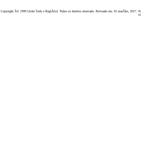
Copyright Â© 1999 [Ache Tudo e RegiÃ£o]. Todos os direitos reservado. Revisado em:
01 marÃ§o, 2017
. N
vi