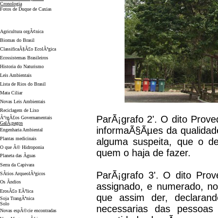
Cronologia
Fotos de Duque de Caxias
ServiÃ§os
Agricultura orgÃ¢nica
Biomas do Brasil
ClassificaÃ§Ã£o EcolÃ³gica
Ecossistemas Brasileiros
Historia do Naturismo
Leis Ambientais
Lista de Rios do Brasil
Mata Ciliar
Novas Leis Ambientais
Reciclagem de Lixo
ParÃ¡grafo 2'. O dito Prove
Ã“rgÃ£os Governamentais
GalÃ¡pagos
informaÃ§Ãµes da qualidade
Engenharia Ambiental
Plantas medicinais
alguma suspeita, que o de
O que Ã© Hidroponia
quem o haja de fazer.
Planeta das Ãguas
Serra da Capivara
ParÃ¡grafo 3'. O dito Prov
SÃ­tios ArqueolÃ³gicos
Os Ãndios
assignado, e numerado, no
ErosÃ£o EÃ³lica
que assim der, declaran
Soja TrangÃªnica
Solo
necessarias das pessoas
Novas espÃ©cie encontradas