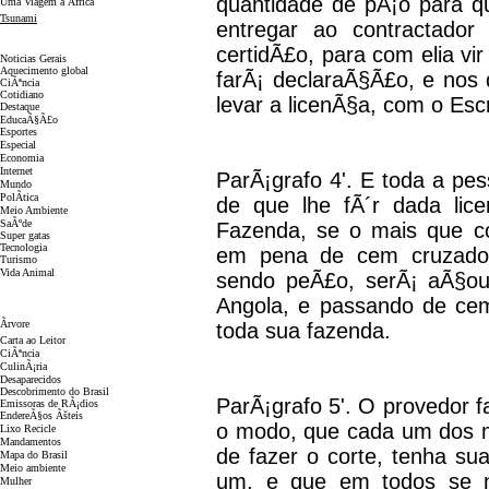
quantidade de pÃ¡o para qu
Uma Viagem a Ãfrica
Tsunami
entregar ao contractador
Noticias
certidÃ£o, para com elia vir
Noticias Gerais
Aquecimento global
farÃ¡ declaraÃ§Ã£o, e nos 
CiÃªncia
Cotidiano
levar a licenÃ§a, com o Esc
D
estaque
EducaÃ§Ã£o
Esportes
Especial
Economia
Internet
ParÃ¡grafo 4'. E toda a pe
Mundo
PolÃ­tica
de que lhe fÃ´r dada li
Meio Ambiente
SaÃºde
Fazenda, se o mais que co
Super gatas
Tecnologia
em pena de cem cruzados
Turismo
Vida Animal
sendo peÃ£o, serÃ¡ aÃ§ou
Angola, e passando de cem
Gerais
Ãrvore
toda sua fazenda.
Carta ao Leitor
CiÃªncia
CulinÃ¡ria
Desaparecidos
Descobrimento do Brasil
ParÃ¡grafo 5'. O provedor f
Emissoras de RÃ¡dios
EndereÃ§os
Ãš
teis
o modo, que cada um dos m
Lixo Recicle
Mandamentos
de fazer o corte, tenha su
Mapa do Brasil
Meio ambiente
um, e que em todos se n
Mulher