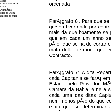
Paises
ordenada
Plantas Medicinais
Piadas
OlimpÃ­adas
Sites de Busca
Truques do amor
ParÃ¡grafo 6'. Para que se
que eu tiver dada por cont
mais da que boamente se p
que em cada um anno se 
pÃ¡o, que se ha de cortar
mata delle, de modo que e
Contracto.
ParÃ¡grafo 7'. A dita Repa
cada Capitania se farÃ¡ e
Estado pelo Provedor MÃ
Camara da Bahia, e nelia s
cada uma das ditas Capit
nem menos pÃ¡o do que con
e do que se determinar a