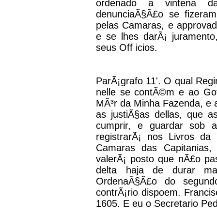
ordenado a vintena 
denunciaÃ§Ã£o se fizera
pelas Camaras, e approvad
e se lhes darÃ¡ jurament
seus Off icios.
ParÃ¡grafo 11'. O qual Re
nelle se contÃ©m e ao Gov
MÃ³r da Minha Fazenda, e a
as justiÃ§as dellas, que 
cumprir, e guardar sob 
registrarÃ¡ nos Livros d
Camaras das Capitanias,
valerÃ¡ posto que nÃ£o pa
delta haja de durar 
OrdenaÃ§Ã£o do segundo 
contrÃ¡rio dispoem. Franci
1605. E eu o Secretario Ped