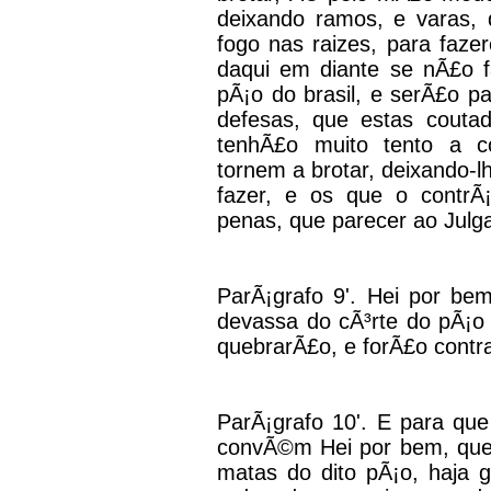
deixando ramos, e varas, 
fogo nas raizes, para faz
daqui em diante se nÃ£o 
pÃ¡o do brasil, e serÃ£o p
defesas, que estas couta
tenhÃ£o muito tento a c
tornem a brotar, deixando-
fazer, e os que o contrÃ
penas, que parecer ao Julg
ParÃ¡grafo 9'. Hei por be
devassa do cÃ³rte do pÃ¡o 
quebrarÃ£o, e forÃ£o contr
ParÃ¡grafo 10'. E para que
convÃ©m Hei por bem, que
matas do dito pÃ¡o, haja 