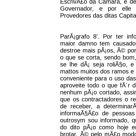
EscrivÃ£o da Camara, e de
Governador, e por elle
Provedores das ditas Capit
ParÃ¡grafo 8'. Por ter i
maior damno tem causado 
destroe mais pÃ¡os, Ã© po
o que se corta, sendo bom
se lhe dÃ¡ seja roliÃ§o, 
mattos muitos dos ramos e i
conveniente para o uso das
aproveite todo o que fÃ´r 
nenhum pÃ¡o cortado, assi
que os contractadores o r
de receber, a determina
informaÃ§Ã£o de pessoas
outrosym sou informado, q
do dito pÃ¡o como hoje e
brotar, Ã© pelo mÃ£o modo