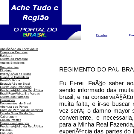
Pesquisar
Cidades
Em
Historias do Brasil
AboliÃ§Ã£o da Escravatura
Guerra de Canudos
P
Balaiada
Guerra do Paraguai
Ãndios Brasileiros
Bandeirantes
REGIMENTO DO PAU-BRAS
Ditadura
ImigraÃ§Ã£o no Brasil
InvasÃ£o Holandesa
Brasil ColÃ´nia
Eu Ei-rei. FaÃ§o saber a
EscravidÃ£o no Brasil
Guerra dos Emboabas
sendo informado das muita
ProclamaÃ§Ã£o da RepÃºblica
Brasil RepÃºblica Era Vargas
brasil, e na conservaÃ§Ã£o
Guerra dos Farrapos
Quilombos
muita falta, e ir-se buscar
Documentos do Brasil
Abertura dos Portos
vez serÃ¡ o damno mayor s
Carta de Pero Vaz de Caminha
Estado Novo Dia do Fico
conveniente, e necessari
Cabanagem
Coluna Prestes
para a Minha Real Fazenda
Guerra dos Farrapos
ProclamaÃ§Ã£o da RepÃºblica
Pau Brasil
experiÃªncia das partes do
Canudos