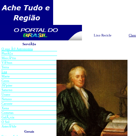
Pesquisar
Lixo Recicle
Class
ServiÃ§o
O que Ã© Astronomia
PlutÃ£o
MercÃºrio
VÃªnus
Terra
Lua
Edm
Marte
Shor
Ceres
Ingl
JÃºpiter
estr
Saturno
sola
Urano
Netuno
a oe
Caronte
Oxfor
Xena
Cometas
O co
GalÃ¡xia
(162
O Sol
AsterÃ³ide
Hev
Gerais
Ingl