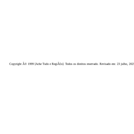
C
onheÃ§a o
A
che Tudo e RegiÃ£o
seus favoritos
. Cultive o hÃ¡bito de
dispor
.
Seja b
em vindo
, g
ostamos de
a cada ano.
Copyright Â© 1999 [Ache Tudo e RegiÃ£o]. Todos os direitos reservado. Revisado em:
23 julho, 202