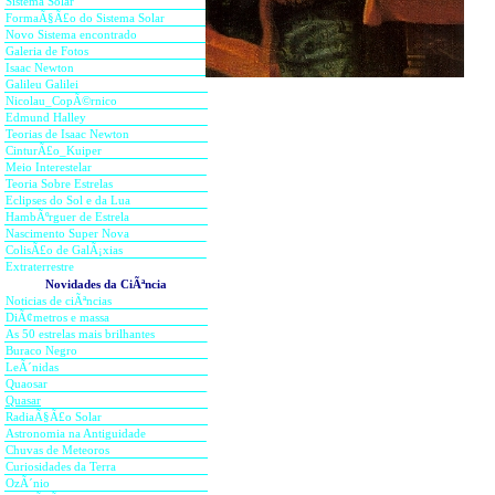
Sistema Solar
Kepl
FormaÃ§
Ã£o do
Sistema Solar
Terr
Novo Sis
te
ma encontrado
Galeria de Fotos
Isaac Newton
Em 1665 o francÃªs Pierre P
Galileu Galilei
Nicolau_CopÃ©rnico
dos Cometas
propÃ´s pela
Edmund Halley
Teorias de Isaac Newton
fechadas, e que os comet
CinturÃ£o_Kuiper
cometa. Vinte anos mais t
Meio Interestelar
Teoria Sobre Estrelas
gravitaÃ§Ã£o em relaÃ§Ã£
Eclipses do Sol e da Lua
HambÃºrguer de Estrela
problema, em agosto de 16
Nascimento Super Nova
disse que jÃ¡ havia resolvi
ColisÃ£o de GalÃ¡xias
Extraterrestre
os movimentos no sistema 
Novidades da CiÃªncia
Noticias de ciÃªncias
gravitaÃ§Ã£o. Um cometa n
DiÃ¢metros e massa
uma Ã³rbita claramente curva
As 50 estrelas mais brilhantes
Buraco Negro
LeÃ´nidas
Em 1682 um cometa ainda mai
Quaosar
Quasar
de Halley, teve sua Ã³rbita
RadiaÃ§Ã£o Solar
de Newton. Em menos de 2 a
Astronomia na Antiguidade
Chuvas de Meteoros
volumes do Principia, c
Curiosidades da Terra
OzÃ´nio