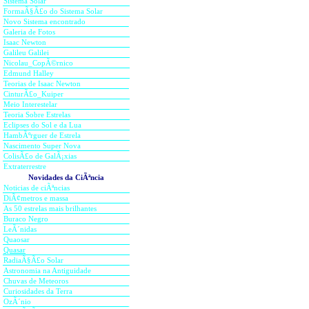
Sistema Solar
pela fonte e sua distÃ¢nci
FormaÃ§
Ã£o do
Sistema Solar
quadrado da distÃ¢ncia, explic
Novo Sis
te
ma encontrado
Galeria de Fotos
cÃ©u e as estrelas nÃ£o.
Isaac Newton
Galileu Galilei
Nicolau_CopÃ©rnico
Esta caracterÃ­stica adiciona
Edmund Halley
qualquer raio incidente na 
Teorias de Isaac Newton
CinturÃ£o_Kuiper
que acontece entÃ£o Ã© o seg
Meio Interestelar
Teoria Sobre Estrelas
Eclipses do Sol e da Lua
O raio de luz de uma dada est
HambÃºrguer de Estrela
Nascimento Super Nova
na atmosfera, sofre efeito de
ColisÃ£o de GalÃ¡xias
Os raios de luz seguinte
Extraterrestre
Novidades da CiÃªncia
necessariamente no mesmo pon
Noticias de ciÃªncias
Sendo assim, as estrelas nÃ£
DiÃ¢metros e massa
As 50 estrelas mais brilhantes
dada regiÃ£o.
Buraco Negro
LeÃ´nidas
Quaosar
Esta pequena regiÃ£o represe
Quasar
RadiaÃ§Ã£o Solar
vimos entÃ£o, este disco este
Astronomia na Antiguidade
com que observemos a estrela ci
Chuvas de Meteoros
Curiosidades da Terra
OzÃ´nio