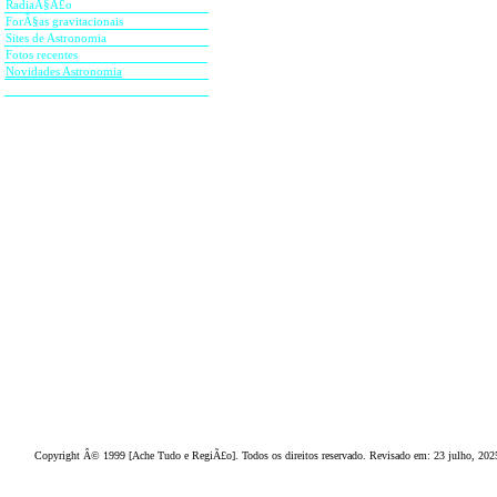
No caso do planeta, seu dis
RadiaÃ§Ã£o
ForÃ§as gravitacionais
raios de luz sofrendo refraÃ§
Sites de Astronomia
disco de resoluÃ§Ã£o do plan
Fotos recentes
Novidades Astronomia
mais uniforme, nÃ£o cintiland
Interessante lembrar que obser
ela nÃ£o cintilarÃ¡. Isso acont
C
onheÃ§a o
A
che Tudo e RegiÃ£
seus favoritos
. Cultive o hÃ¡bito d
dispor
.
Seja b
em vindo
, g
ostamos de
a cada ano.
Copyright Â© 1999 [Ache Tudo e RegiÃ£o]. Todos os direitos reservado. Revisado em:
23 julho, 202