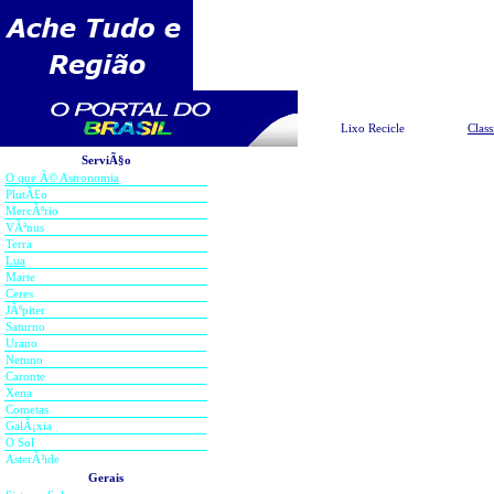
Pesquisar
Lixo Recicle
Class
ServiÃ§o
O que Ã© Astronomia
Te
PlutÃ£o
MercÃºrio
VÃªnus
Terra
ColisÃ£o de GalÃ¡xias 1
Lua
Marte
Porque estre
Ceres
JÃºpiter
Saturno
Urano
Os planetas do Sistema Sola
Netuno
enquanto as estrelas sÃ£o fo
Caronte
Xena
fossem maiores). Como eles
Cometas
GalÃ¡xia
estrelas (excluindo-se o Sol),
O Sol
AsterÃ³ide
Fluxos sÃ£o grandezas que d
Gerais