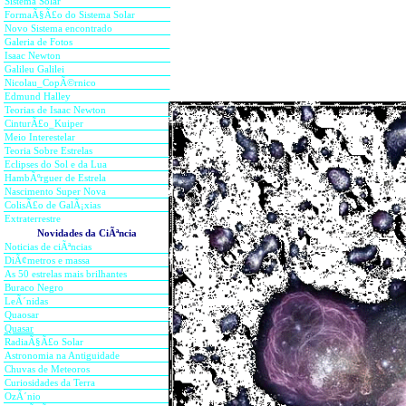
Sistema Solar
FormaÃ§
Ã£o do
Sistema Solar
lanÃ§ar-escuros sÃ³ alguns
Novo Sis
te
ma encontrado
grande " a tremenda explosÃ£
Galeria de Fotos
Isaac Newton
nascendo hoje em galÃ¡xias, o 
Galileu Galilei
Nicolau_CopÃ©rnico
uma gota comparada ao gusher p
Edmund Halley
Teorias de Isaac Newton
CinturÃ£o_Kuiper
Meio Interestelar
Teoria Sobre Estrelas
Eclipses do Sol e da Lua
HambÃºrguer de Estrela
Nascimento Super Nova
ColisÃ£o de GalÃ¡xias
Extraterrestre
Novidades da CiÃªncia
Noticias de ciÃªncias
DiÃ¢metros e massa
As 50 estrelas mais brilhantes
Buraco Negro
LeÃ´nidas
Quaosar
Quasar
RadiaÃ§Ã£o Solar
Astronomia na Antiguidade
Chuvas de Meteoros
Curiosidades da Terra
OzÃ´nio