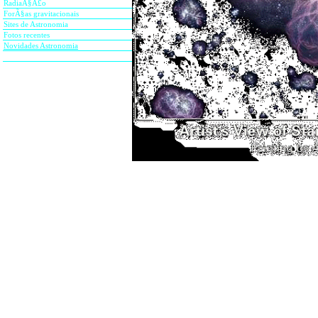
RadiaÃ§Ã£o
ForÃ§as gravitacionais
Sites de Astronomia
Fotos recentes
Novidades Astronomia
Estelar ' Fogos de artifÃ­ci
Esta Ã© a impressÃ£o de u
(menos de 1 bilhÃµes anos v
um onset voraz de formaÃ
primordial em estrelas mi
entÃ£o o cÃ©u teria parecid