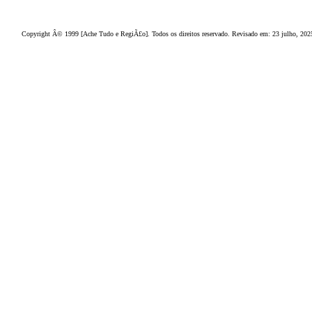
dispor
.
Seja b
em vindo
, g
ostamos de
a cada ano.
Copyright Â© 1999 [Ache Tudo e RegiÃ£o]. Todos os direitos reservado. Revisado em:
23 julho, 202