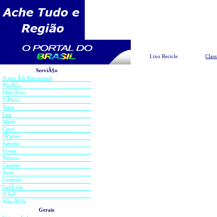
Pesquisar
Lixo Recicle
Class
ServiÃ§o
O que Ã© Astronomia
Na
PlutÃ£o
MercÃºrio
VÃªnus
Terra
Lua
Marte
As visÃµes mais fundas d
Ceres
JÃºpiter
rendimento pistas que o mu
Saturno
Urano
brilhantemente no universo c
Netuno
artifÃ­cio. Exclua neste caso
Caronte
Xena
formaram o Sol e a GalÃ¡xia
Cometas
GalÃ¡xia
fundas de Hubble dos cÃ©u
O Sol
universo fez uma porÃ§Ã£o s
AsterÃ³ide
Gerais
torrencial de nascimento de