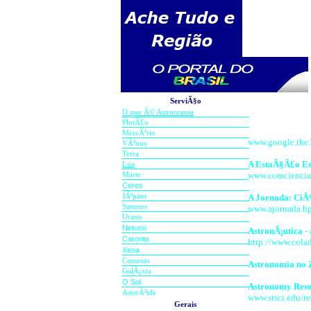
ServiÃ§o
O que Ã© Astronomia
PlutÃ£o
MercÃºrio
www.google.the.
VÃªnus
Terra
A EstaÃ§Ã£o Es
Lua
www.comciencia.
Marte
Ceres
JÃºpiter
A Jornada: CiÃ
Saturno
www.ajornada.hp
Urano
Netuno
AstronÃ¡utica
- 
Caronte
http://www.cola
Xena
Cometas
Astronomia no 
GalÃ¡xia
O Sol
Astronomy Reso
AsterÃ³ide
www.stsci.edu/re
Gerais