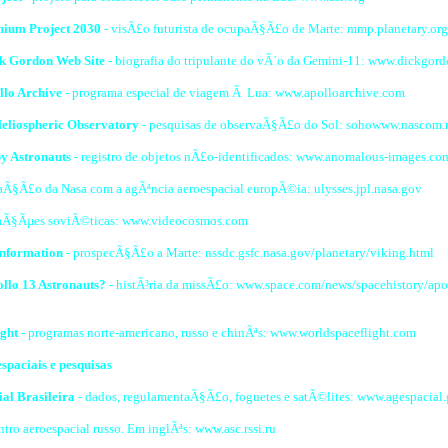
nium Project 2030
- visÃ£o futurista de ocupaÃ§Ã£o de Marte: mmp.planetary.org
ck Gordon Web Site
- biografia do tripulante do vÃ´o da Gemini-11: www.dickgor
llo Archive
- programa especial de viagem Ã Lua: www.apolloarchive.com
eliospheric Observatory
- pesquisas de observaÃ§Ã£o do Sol: sohowww.nascom.
y Astronauts
- registro de objetos nÃ£o-identificados: www.anomalous-images.co
aÃ§Ã£o da Nasa com a agÃªncia aeroespacial europÃ©ia: ulysses.jpl.nasa.gov
aÃ§Ãµes soviÃ©ticas: www.videocosmos.com
Information
- prospecÃ§Ã£o a Marte: nssdc.gsfc.nasa.gov/planetary/viking.html
llo 13 Astronauts?
- histÃ³ria da missÃ£o: www.space.com/news/spacehistory/ap
ght
- programas norte-americano, russo e chinÃªs: www.worldspaceflight.com
spaciais e pesquisas
al Brasileira
- dados, regulamentaÃ§Ã£o, foguetes e satÃ©lites: www.agespacial.
ntro aeroespacial russo. Em inglÃªs: www.asc.rssi.ru