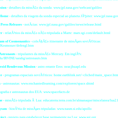
sion
- detalhes da missÃ£o da sonda: www.jpl.nasa.gov/webcast/galileo
t Home
- detalhes da viagem da sonda especial ao planeta JÃºpiter: www.jpl.nasa.go
 Press Releases
- notÃ­cias: www.jpl.nasa.gov/galileo/news/release.html
er
- relatÃ³rios da missÃ£o nÃ£o-tripulada a Marte: mars.sgi.com/default.html
um of Cosmonautics
- coleÃ§Ã£o itinerante de missÃµes soviÃ©ticas:
Kosmonav/defengl.htm
Astronauts
- tripulantes da missÃ£o Mercury. Em inglÃªs:
u/IRVINE/sarahg/astronauts.htm
eroid Rendevous Mission
- astro errante Eros: near.jhuapl.edu
ce
- programas espaciais soviÃ©ticos: home.earthlink.net/~cliched/main_space.htm
s
- astronautas: www.enchantedlearning.com/explorers/space.shtml
ografia e astronautas dos EUA: www.spacefacts.de
ue
- missÃ£o tripulada Ã Lua: educaterra.terra.com.br/almanaque/miscelanea/lua2
gram
- histÃ³ria de missÃµes tripuladas: www.nasm.si.edu/apollo
ject
- projeto para estabelecer base permanente na Lua: www.asi.org