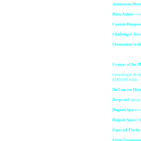
Astronauts Mem
Buzz Aldrin
- bi
Cassini-Huygen
Challenger Acci
Clementine to 
Craters of the 
Cronologia de tod
EI304,00.html
Da Lua em Dian
Deepcold
- proj
Dogs in Space
- 
Dogs in Space:
Especial Fin da
Firsts Cosmona