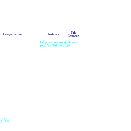
ºteis
Anuncie
Bate Papo
HOME
Fale
Desaparecidos
Noticias
Conosco
FaÃ§a parte desta comunidade, venha
para o
Ache Tudo e RegiÃ£o
nglÃªs: