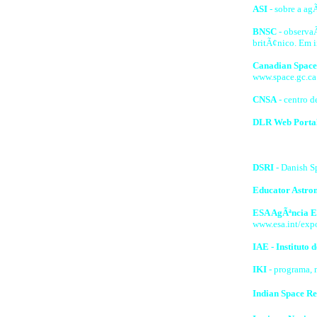
ASI
- sobre a agÃ
BNSC
- observa
britÃ¢nico. Em 
Canadian Space
www.space.gc.ca
CNSA
- centro d
DLR Web Porta
DSRI
- Danish Sp
Educator Astro
ESA AgÃªncia E
www.esa.int/exp
IAE - Instituto
IKI
- programa, m
Indian Space Re