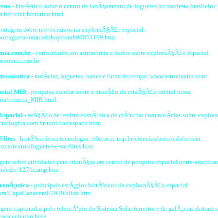
erno
- histÃ³rico sobre o centro de lanÃ§amento de foguetes no nordeste brasileiro:
m.br/~clbi/historico.html
portagem sobre novos rumos na exploraÃ§Ã£o espacial:
portuguese/omundohoje/omh00051109.htm
mia.com.br
- curiosidades em astronomia e dados sobre exploraÃ§Ã£o espacial:
ronomia.com.br
stronautica
- notÃ­cias, foguetes, naves e linha do tempo: www.astronautix.com
acial MIR
- pesquisa escolar sobre a missÃ£o da estaÃ§Ã£o orbital russa:
.com/ciencia_MIR.html
Espacial
- seÃ§Ã£o de revista eletrÃ´nica de ciÃªncias com notÃ­cias sobre explo
nologica.com.br/noticias/espaco.html
©lites
- histÃ³ria dessa tecnologia: educar.sc.usp.br/ciencias/astro/cda/sessao-
oxx/textos/foguetes-e-satelites.htm
agem sobre atividades para crianÃ§as em centro de pesquisa espacial norte-america
om/edic/127/rcamp.htm
tronÃ¡utica
- principais estÃ¡gios histÃ³ricos da exploraÃ§Ã£o espacial:
om/CapeCanaveral/2939/slide.htm
gens capturadas pelo telescÃ³pio do Sistema Solar terrestre e de galÃ¡xias distantes
ewscenter/archive