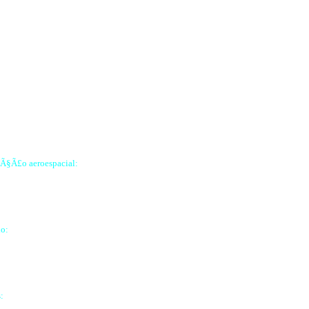
raÃ§Ã£o aeroespacial:
no:
: