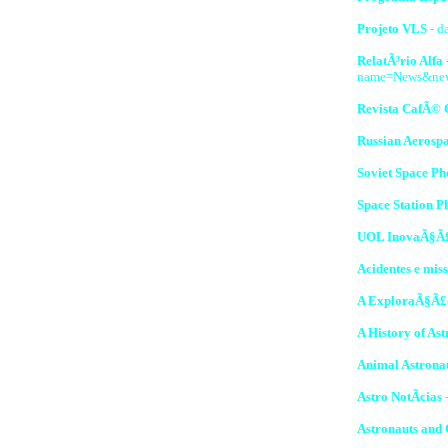
Projeto VLS
- d
RelatÃ³rio Alfa
name=News&new
Revista CafÃ© 
Russian Aerosp
Soviet Space Ph
Space Station P
UOL InovaÃ§Ã
Acidentes e mis
A ExploraÃ§Ã£o 
A History of As
Animal Astrona
Astro NotÃ­cias
-
Astronauts and