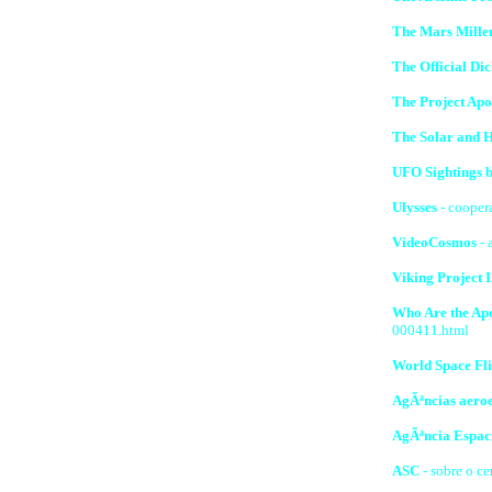
The Mars Mille
The Official Di
The Project Apo
The Solar and H
UFO Sightings b
Ulysses
- cooper
VideoCosmos
- 
Viking Project 
Who Are the Apo
000411.html
World Space Fli
AgÃªncias aeroe
AgÃªncia Espaci
ASC
- sobre o ce