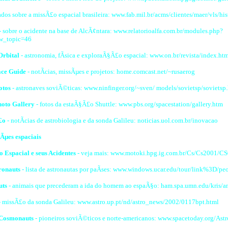
ados sobre a missÃ£o espacial brasileira: www.fab.mil.br/acms/clientes/maer/vls/his
- sobre o acidente na base de AlcÃ¢ntara: www.relatorioalfa.com.br/modules.php?
_topic=46
Orbital
- astronomia, fÃ­sica e exploraÃ§Ã£o espacial: www.on.br/revista/index.ht
ace Guide
- notÃ­cias, missÃµes e projetos: home.comcast.net/~rusaerog
otos
- astronaves soviÃ©ticas: www.ninfinger.org/~sven/ models/sovietsp/sovietsp
hoto Gallery
- fotos da estaÃ§Ã£o Shuttle: www.pbs.org/spacestation/gallery.htm
£o
- notÃ­cias de astrobiologia e da sonda Galileu: noticias.uol.com.br/inovacao
sÃµes espaciais
Espacial e seus Acidentes
- veja mais: www.motoki.hpg.ig.com.br/Cs/Cs2001/C
tronauts
- lista de astronautas por paÃ­ses: www.windows.ucar.edu/tour/link%3D/peo
uts
- animais que precederam a ida do homem ao espaÃ§o: ham.spa.umn.edu/kris/a
 missÃ£o da sonda Galileu: www.astro.up.pt/nd/astro_news/2002/0117bpt.html
 Cosmonauts
- pioneiros soviÃ©ticos e norte-americanos: www.spacetoday.org/Astr