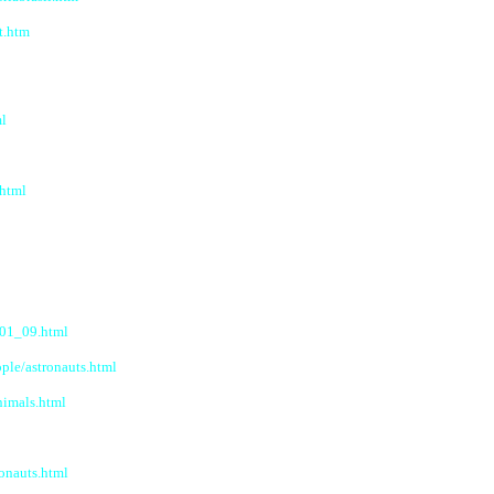
t.htm
ml
.html
S01_09.html
ple/astronauts.html
nimals.html
onauts.html