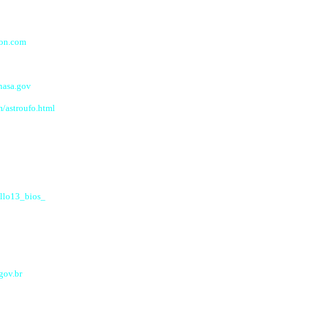
don.com
nasa.gov
m/astroufo.html
ollo13_bios_
gov.br