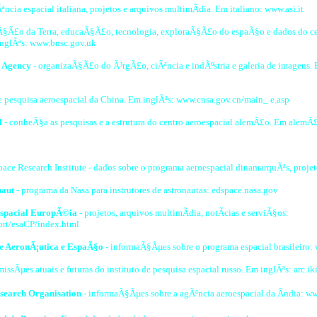
ªncia espacial italiana, projetos e arquivos multimÃ­dia. Em italiano: www.asi.it
Ã§Ã£o da Terra, educaÃ§Ã£o, tecnologia, exploraÃ§Ã£o do espaÃ§o e dados do ce
inglÃªs: www.bnsc.gov.uk
 Agency
- organizaÃ§Ã£o do Ã³rgÃ£o, ciÃªncia e indÃºstria e galeria de imagens. 
e pesquisa aeroespacial da China. Em inglÃªs: www.cnsa.gov.cn/main_ e.asp
l
- conheÃ§a as pesquisas e a estrutura do centro aeroespacial alemÃ£o. Em alemÃ£
ace Research Institute - dados sobre o programa aeroespacial dinamarquÃªs, projet
naut
- programa da Nasa para instrutores de astronautas: edspace.nasa.gov
spacial EuropÃ©ia
- projetos, arquivos multimÃ­dia, notÃ­cias e serviÃ§os:
ort/esaCP/index.html
 de AeronÃ¡utica e EspaÃ§o
- informaÃ§Ãµes sobre o programa espacial brasileiro: 
issÃµes atuais e futuras do instituto de pesquisa espacial russo. Em inglÃªs: arc.iki.
search Organisation
- informaÃ§Ãµes sobre a agÃªncia aeroespacial da Ãndia: ww