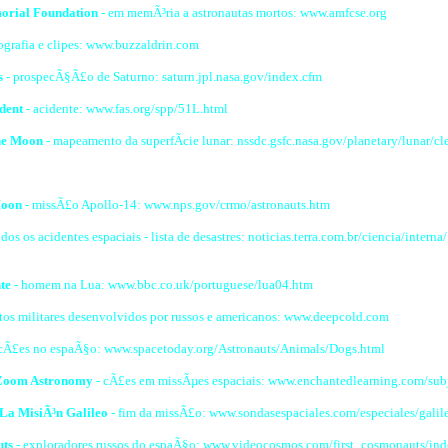
orial Foundation
- em memÃ³ria a astronautas mortos: www.amfcse.org
ografia e clipes: www.buzzaldrin.com
s
- prospecÃ§Ã£o de Saturno: saturn.jpl.nasa.gov/index.cfm
dent
- acidente: www.fas.org/spp/51L.html
the Moon
- mapeamento da superfÃ­cie lunar: nssdc.gsfc.nasa.gov/planetary/lunar/c
Moon
- missÃ£o Apollo-14: www.nps.gov/crmo/astronauts.htm
os os acidentes espaciais - lista de desastres: noticias.terra.com.br/ciencia/intern
te
- homem na Lua: www.bbc.co.uk/portuguese/lua04.htm
etos militares desenvolvidos por russos e americanos: www.deepcold.com
cÃ£es no espaÃ§o: www.spacetoday.org/Astronauts/Animals/Dogs.html
 Zoom Astronomy
- cÃ£es em missÃµes espaciais: www.enchantedlearning.com/sub
 La MisiÃ³n Galileo
- fim da missÃ£o: www.sondasespaciales.com/especiales/galil
uts
- exploradores russos do espaÃ§o: www.videocosmos.com/first_cosmonauts/ind