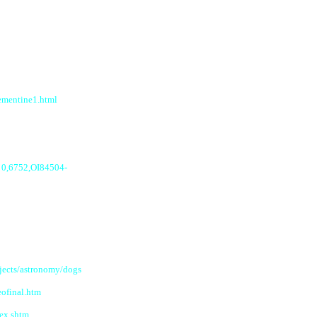
lementine1.html
a/ 0,6752,OI84504-
jects/astronomy/dogs
eofinal.htm
ex.shtm