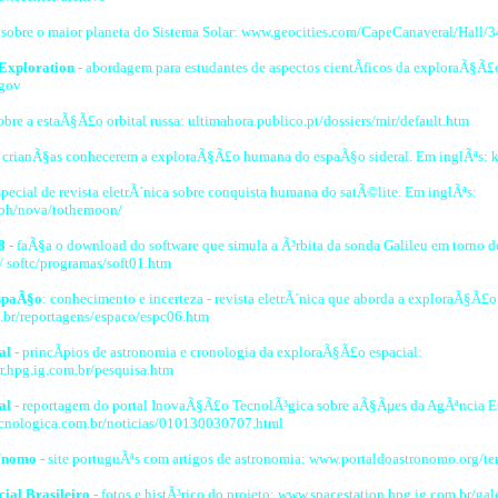
 sobre o maior planeta do Sistema Solar: www.geocities.com/CapeCanaveral/Hall/3
 Exploration
- abordagem para estudantes de aspectos cientÃ­ficos da exploraÃ§Ã£o
.gov
obre a estaÃ§Ã£o orbital russa: ultimahora.publico.pt/dossiers/mir/default.htm
a crianÃ§as conhecerem a exploraÃ§Ã£o humana do espaÃ§o sideral. Em inglÃªs: k
special de revista eletrÃ´nica sobre conquista humana do satÃ©lite. Em inglÃªs:
bh/nova/tothemoon/
8
- faÃ§a o download do software que simula a Ã³rbita da sonda Galileu em torno do
t/ softc/programas/soft01.htm
spaÃ§o
: conhecimento e incerteza - revista eletrÃ´nica que aborda a exploraÃ§Ã£o
br/reportagens/espaco/espc06.htm
al
- princÃ­pios de astronomia e cronologia da exploraÃ§Ã£o espacial:
.hpg.ig.com.br/pesquisa.htm
al
- reportagem do portal InovaÃ§Ã£o TecnolÃ³gica sobre aÃ§Ãµes da AgÃªncia E
cnologica.com.br/noticias/010130030707.html
Ã´nomo
- site portuguÃªs com artigos de astronomia: www.portaldoastronomo.org/
ial Brasileiro
- fotos e histÃ³rico do projeto: www.spacestation.hpg.ig.com.br/gal