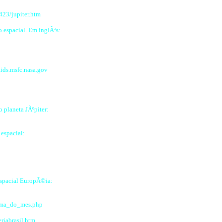
423/jupiter.htm
 espacial. Em inglÃªs:
ids.msfc.nasa.gov
 planeta JÃºpiter:
 espacial:
spacial EuropÃ©ia:
tema_do_mes.php
eriabrasil.htm