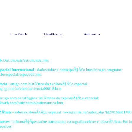
Pesquisar
Meio Ambiente
EndereÃ§os Ã
Lixo Recicle
Classificados
Astronomia
Sites de Astronomia
br/Astronomia/astronomia.htm
pacial Internacional
- dados sobre a participaÃ§Ã£o brasileira no programa:
br/especial/espaco05.htm
ªncia
- artigo com histÃ³rico da exploraÃ§Ã£o espacial:
g.ig.com.br/ciencia/ciencia00018.htm
artigo com os estÃ¡gios histÃ³ricos da exploraÃ§Ã£o espacial:
daweb.com/astronomia/astronautica.htm
ZÃªnite
- sobre exploraÃ§Ã£o espacial: www.zenite.nu/index.php?Id2=03&Id1=06
urces
- informaÃ§Ãµes sobre astronomia, cartografia celeste e telescÃ³picos. Em i
sources