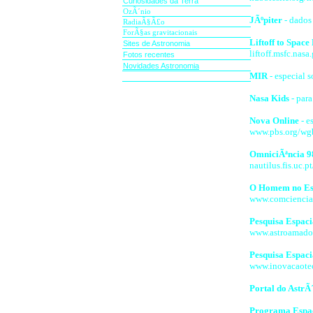
Curiosidades da Terra
OzÃ´nio
JÃºpiter
- dados
RadiaÃ§Ã£o
ForÃ§as gravitacionais
Liftoff to Space
Sites de Astronomia
liftoff.msfc.nasa
Fotos recentes
Novidades Astronomia
MIR
- especial s
Nasa Kids
- par
Nova Online
- e
www.pbs.org/wg
OmniciÃªncia 9
nautilus.fis.uc.p
O Homem no E
www.comciencia.
Pesquisa Espaci
www.astroamador
Pesquisa Espaci
www.inovacaote
Portal do Astr
Programa Espac