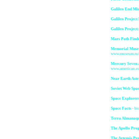
Galileo End Mis
Galileo Projec
Galileo Project:
Mars Path Find
Memorial Muse
www.museum.ru/
Mercury Seven 
www.american.ed
Near Earth Ast
Soviet Web Spa
Space Explorer
Space Facts
- bi
Terra Almanaq
The Apollo Pro
The Artemis Pro