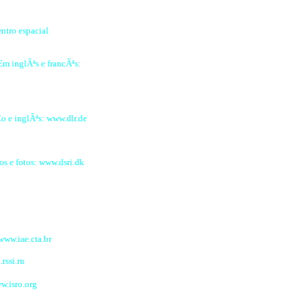
ntro espacial
Em inglÃªs e francÃªs:
o e inglÃªs: www.dlr.de
os e fotos: www.dsri.dk
www.iae.cta.br
rssi.ru
w.isro.org