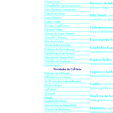
Sistema Solar
Barreira do Inf
FormaÃ§
Ã£o do
Sistema Solar
pessoais.digi.co
Novo Sis
te
ma encontrado
Galeria de Fotos
BBC Brasil
- re
Isaac Newton
www.bbc.co.uk/
Galileu Galilei
Nicolau_CopÃ©rnico
Clubedeastrono
Edmund Halley
www.clubedeast
Teorias de Isaac Newton
CinturÃ£o_Kuiper
Encyclopedia A
Meio Interestelar
Teoria Sobre Estrelas
EstaÃ§Ã£o Esp
Eclipses do Sol e da Lua
cae.freeservers
HambÃºrguer de Estrela
Nascimento Super Nova
ExploraÃ§Ã£o 
ColisÃ£o de GalÃ¡xias
www.inovacaotec
Extraterrestre
Novidades da CiÃªncia
Foguetes e SatÃ
Noticias de ciÃªncias
astronomia/secul
DiÃ¢metros e massa
As 50 estrelas mais brilhantes
Galileu
- report
Buraco Negro
galileu.globo.c
LeÃ´nidas
Quaosar
HistÃ³ria da As
Quasar
www.geocities.c
RadiaÃ§Ã£o Solar
Astronomia na Antiguidade
HubbleSite
- ima
Chuvas de Meteoros
hubblesite.org/n