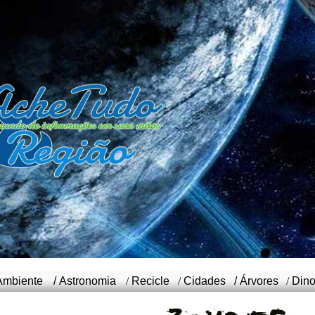
Ambiente
/
Astronomia
/
Recicle
/
Cidades
/
Árvores
/
Din