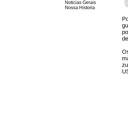
Noticias Gerais
Nossa Historia
P
gu
po
de
Os
ma
zu
US