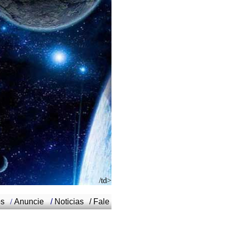
/td>
os
/
Anuncie
/
Noticias
/
Fale