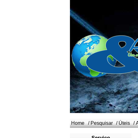
Home
/
Pesquisar
/
Úteis
/
Serviço