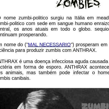
 nome zumbi-politico surgiu na Itália em mea
mbi-politico com sede em sangue humano enraizo
ntral, os anos atuais em todo o globo. sequi
ntinuam prosperando.
 nome do ("
MAL NECESSARIO
") prosperam em
ciência para produzir zumbis com ANTHRAX.
THRAX é uma doença infecciosa aguda causada pe
actéria em forma de esporo. ANTHRAX acontec
os animais, mas também pode infectar o hom
mbis canibais.