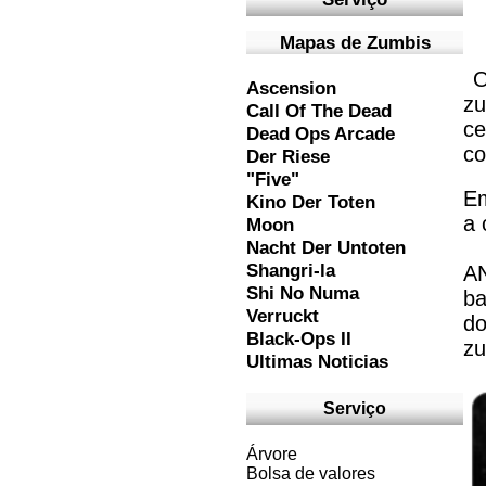
M
apas de Zumbis
O
Ascension
zu
Call Of The Dead
ce
Dead Ops Arcade
co
Der Riese
"Five"
Em
Kino Der Toten
a 
Moon
Nacht Der Untoten
Shangri-la
AN
Shi No Numa
b
Verruckt
d
Black-Ops
II
zu
Ultimas Noticias
Serviço
Árvore
Bolsa de valores