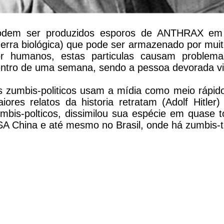
odem ser produzidos esporos de ANTHRAX em
erra biológica) que pode ser armazenado por mui
r humanos, estas particulas causam problemas
ntro de uma semana, sendo a pessoa devorada viv
 zumbis-politicos usam a mídia como meio rápido 
iores relatos da historia retratam (Adolf Hitle
mbis-polticos, dissimilou sua espécie em quase 
A China e até mesmo no Brasil, onde há zumbis-te