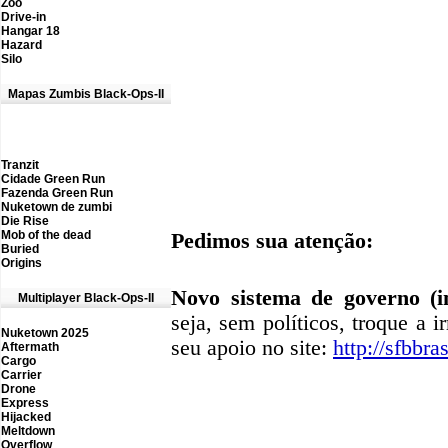
Zoo
Drive-in
Hangar 18
Hazard
Silo
Mapas Zumbis Black-Ops-II
Tranzit
Cidade Green Run
Fazenda Green Run
Nuketown de zumbi
Die Rise
M
ob of the dead
Pedimos sua atenção:
Buried
Origins
Novo sistema de governo (in
M
ultiplayer Black-Ops-II
seja, sem políticos, troque a i
Nuketown 2025
seu apoio no site:
http://sfbbras
Aftermath
Cargo
Carrier
D
rone
Express
Hijacked
Meltdown
Overflow