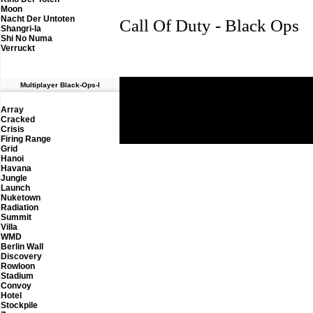
Moon
Nacht Der Untoten
Call Of Duty - Black Ops
Shangri-la
Shi No Numa
Verruckt
M
ultiplayer Black-Ops-I
Th
Array
Cracked
Crisis
Firing Range
Grid
Hanoi
Havana
Jungle
Launch
Nuketown
Radiation
Summit
Villa
WMD
Berlin Wall
Discovery
Rowloon
Stadium
Convoy
Hotel
Stockpile