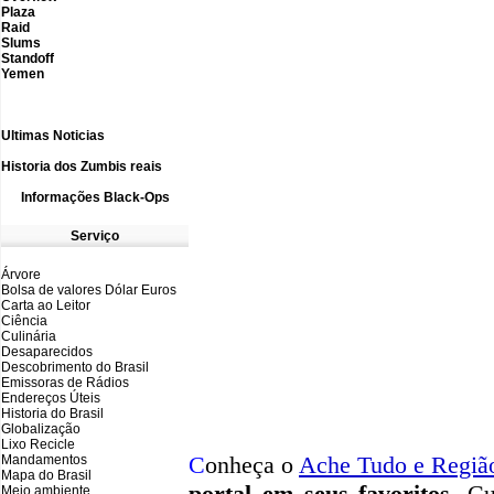
Plaza
Raid
Slums
Standoff
Yemen
Ultimas N
oticias
Historia dos Zumbis reais
Informações
B
lack-Ops
Serviço
Árvore
Bolsa de valores Dólar Euros
Carta ao Leitor
Ciência
Culinária
Desaparecidos
Descobrimento do Brasil
Emissoras de Rádios
Endereços
Ú
teis
Historia do Brasil
Globalização
Lixo Recicle
C
onheça o
A
che Tudo e Regiã
Mandamentos
Mapa do Brasil
portal em seus favoritos
. Cu
Meio ambiente