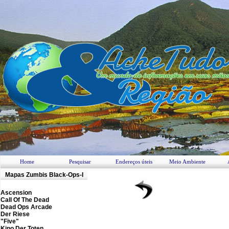
Home
Pesquisar
Endereços úteis
Meio Ambiente
M
apas Zumbis
Black-Ops-I
Ascension
Call Of The Dead
Dead Ops Arcade
Der Riese
"Five"
Kino Der Toten