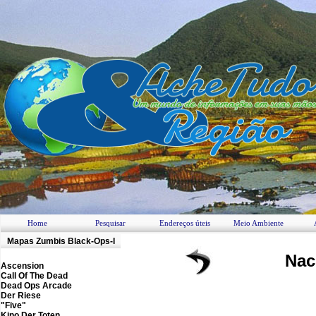
Home
Pesquisar
Endereços úteis
Meio Ambiente
M
apas Zumbis
Black-Ops-I
Nac
Ascension
Call Of The Dead
Dead Ops Arcade
Der Riese
"Five"
Kino Der Toten