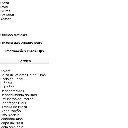
Plaza
Raid
Slums
Standoff
Yemen
Ultimas N
oticias
Historia dos Zumbis reais
Informações
B
lack-Ops
Serviço
Árvore
Bolsa de valores Dólar Euros
Carta ao Leitor
Ciência
Culinária
Desaparecidos
Descobrimento do Brasil
Emissoras de Rádios
Endereços
Ú
teis
Historia do Brasil
Globalização
Lixo Recicle
Mandamentos
Mapa do Brasil
Meio ambiente