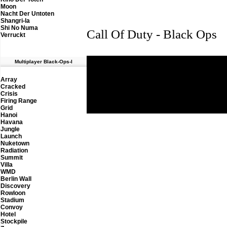
Moon
Nacht Der Untoten
Shangri-la
Shi No Numa
Call Of Duty - Black Ops
Verruckt
M
ultiplayer Black-Ops-I
Array
Cracked
Th
Crisis
Firing Range
Grid
Hanoi
Havana
Jungle
Launch
Nuketown
Radiation
Summit
Villa
WMD
Berlin Wall
Discovery
Rowloon
Stadium
Convoy
Hotel
Stockpile