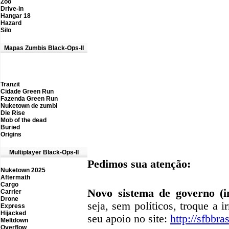
Zoo
Drive-in
Hangar 18
Hazard
Silo
Mapas Zumbis Black-Ops-II
Tranzit
Cidade Green Run
Fazenda Green Run
Nuketown de zumbi
Die Rise
M
ob of the dead
Buried
Origins
M
ultiplayer Black-Ops-II
Pedimos sua atenção:
Nuketown 2025
Aftermath
Cargo
Novo sistema de governo (in
Carrier
D
rone
seja, sem políticos, troque a i
Express
Hijacked
seu apoio no site:
http://sfbbras
Meltdown
Overflow