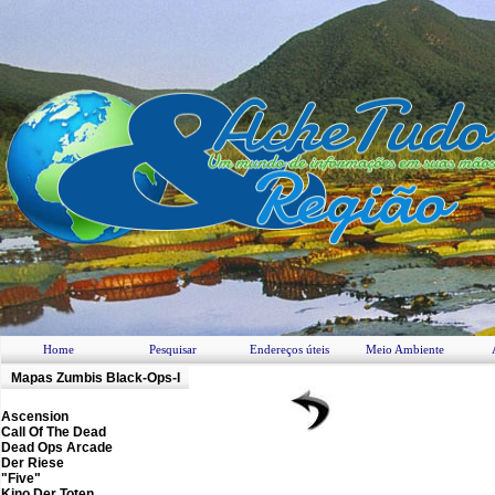
Home
Pesquisar
Endereços úteis
Meio Ambiente
M
apas Zumbis
Black-Ops-I
Ascension
Call Of The Dead
Dead Ops Arcade
Der Riese
"Five"
Kino Der Toten