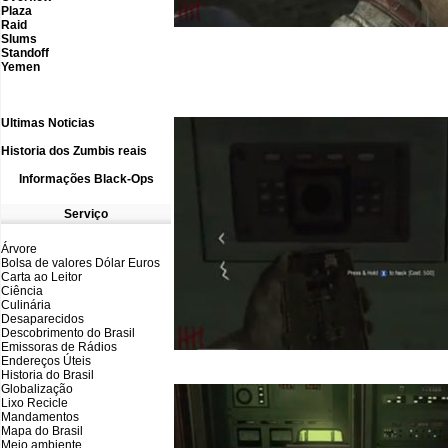
Plaza
Raid
Slums
Standoff
Yemen
Ultimas N
oticias
Historia dos Zumbis reais
Informações
B
lack-Ops
Serviço
Árvore
Bolsa de valores Dólar Euros
Carta ao Leitor
Ciência
Culinária
Desaparecidos
Descobrimento do Brasil
Emissoras de Rádios
Endereços
Ú
teis
Historia do Brasil
Globalização
Lixo Recicle
Mandamentos
Mapa do Brasil
Meio ambiente