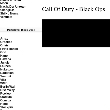
Moon
Nacht Der Untoten
Call Of Duty - Black Ops
Shangri-la
Shi No Numa
Verruckt
M
ultiplayer Black-Ops-I
Th
Array
Cracked
Crisis
Firing Range
Grid
Hanoi
Havana
Jungle
Launch
Nuketown
Radiation
Summit
Villa
WMD
Berlin Wall
Discovery
Rowloon
Stadium
Convoy
Hotel
Stockpile