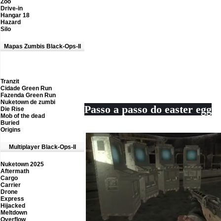
Zoo
Drive-in
Hangar 18
Hazard
Silo
Mapas Zumbis Black-Ops-II
Tranzit
Cidade Green Run
Fazenda Green Run
Nuketown de zumbi
Passo a passo do easter egg
Die Rise
M
ob of the dead
Buried
Origins
M
ultiplayer Black-Ops-II
Nuketown 2025
Aftermath
Cargo
Carrier
D
rone
Express
Hijacked
Meltdown
Overflow