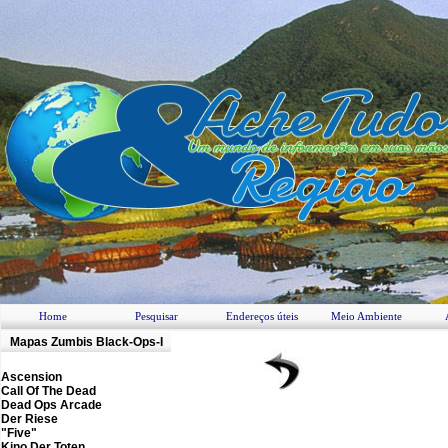
Home
Pesquisar
Endereços úteis
Meio Ambiente
M
apas Zumbis
Black-Ops-I
Ascension
Call Of The Dead
Dead Ops Arcade
Der Riese
"Five"
Kino Der Toten