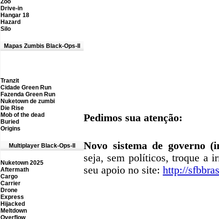
Zoo
Drive-in
Hangar 18
Hazard
Silo
Mapas Zumbis Black-Ops-II
Tranzit
Cidade Green Run
Fazenda Green Run
Nuketown de zumbi
Die Rise
M
ob of the dead
Pedimos sua atenção:
Buried
Origins
Novo sistema de governo (in
M
ultiplayer Black-Ops-II
seja, sem políticos, troque a i
Nuketown 2025
seu apoio no site:
http://sfbbras
Aftermath
Cargo
Carrier
D
rone
Express
Hijacked
Meltdown
Overflow