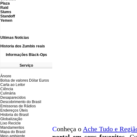
Plaza
Raid
Slums
Standoff
Yemen
Ultimas N
oticias
Historia dos Zumbis reais
Informações
B
lack-Ops
Serviço
Árvore
Bolsa de valores Dólar Euros
Carta ao Leitor
Ciência
Culinária
Desaparecidos
Descobrimento do Brasil
Emissoras de Rádios
Endereços
Ú
teis
Historia do Brasil
Globalização
Lixo Recicle
C
onheça o
A
che Tudo e Regiã
Mandamentos
Mapa do Brasil
portal em seus favoritos
. Cu
Meio ambiente