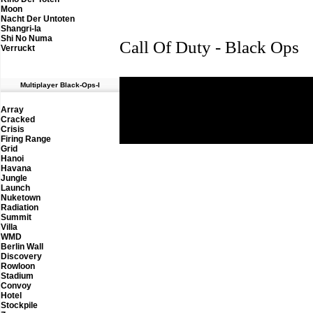
Moon
Nacht Der Untoten
Shangri-la
Shi No Numa
Call Of Duty - Black Ops
Verruckt
M
ultiplayer Black-Ops-I
Th
Array
Cracked
Crisis
Firing Range
Grid
Hanoi
Havana
Jungle
Launch
Nuketown
Radiation
Summit
Villa
WMD
Berlin Wall
Discovery
Rowloon
Stadium
Convoy
Hotel
Stockpile