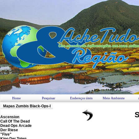
Home
Pesquisar
Endereços úteis
Meio Ambiente
M
apas Zumbis
Black-Ops-I
S
Ascension
Call Of The Dead
Dead Ops Arcade
Der Riese
"Five"
Kino Der Toten