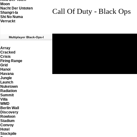
Moon
Nacht Der Untoten
Call Of Duty - Black Ops
Shangri-la
Shi No Numa
Verruckt
M
ultiplayer Black-Ops-I
Array
Cracked
Th
Crisis
Firing Range
Grid
Hanoi
Havana
Jungle
Launch
Nuketown
Radiation
Summit
Villa
WMD
Berlin Wall
Discovery
Rowloon
Stadium
Convoy
Hotel
Stockpile