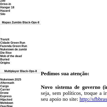
Zoo
Drive-in
Hangar 18
Hazard
Silo
Mapas Zumbis Black-Ops-II
Tranzit
Cidade Green Run
Fazenda Green Run
Nuketown de zumbi
Die Rise
M
ob of the dead
Buried
Origins
M
ultiplayer Black-Ops-II
Pedimos sua atenção:
Nuketown 2025
Aftermath
Novo sistema de governo (in
Cargo
Carrier
seja, sem políticos, troque a i
D
rone
Express
seu apoio no site:
http://sfbbras
Hijacked
Meltdown
Overflow