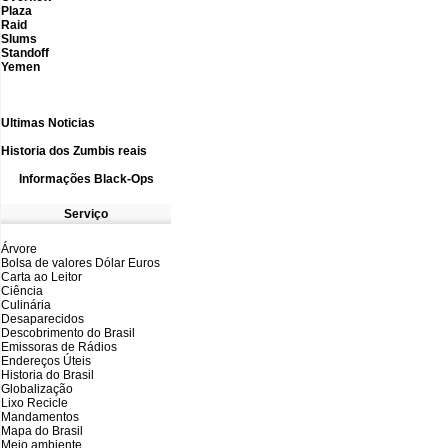
Plaza
Raid
Slums
Standoff
Yemen
Ultimas N
oticias
Historia dos Zumbis reais
Informações
B
lack-Ops
Serviço
Árvore
Bolsa de valores Dólar Euros
Carta ao Leitor
Ciência
Culinária
Desaparecidos
Descobrimento do Brasil
Emissoras de Rádios
Endereços
Ú
teis
Historia do Brasil
Globalização
Lixo Recicle
Mandamentos
Mapa do Brasil
Meio ambiente