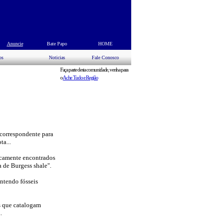
s
Anuncie
Bate Papo
HOME
os
Noticias
Fale Conosco
Faça parte desta comunidade, venha para
o
Ache Tudo e Região
 correspondente para
ta...
picamente encontrados
 de Burgess shale".
ontendo fósseis
s que catalogam
.