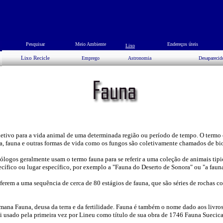
Pesquisar
Meio Ambiente
Endereços úteis
Lixo
Lixo Recicle
Emprego
Astronomia
Desaparecid
letivo para a vida animal de uma determinada região ou período de tempo. O termo
ora, fauna e outras formas de vida como os fungos são coletivamente chamados de bio
ólogos geralmente usam o termo fauna para se referir a uma coleção de animais ti
ífico ou lugar específico, por exemplo a "Fauna do Deserto de Sonora" ou "a fauna
ferem a uma sequência de cerca de 80 estágios de fauna, que são séries de rochas c
na Fauna, deusa da terra e da fertilidade. Fauna é também o nome dado aos livro
i usado pela primeira vez por Lineu como título de sua obra de 1746 Fauna Suecica