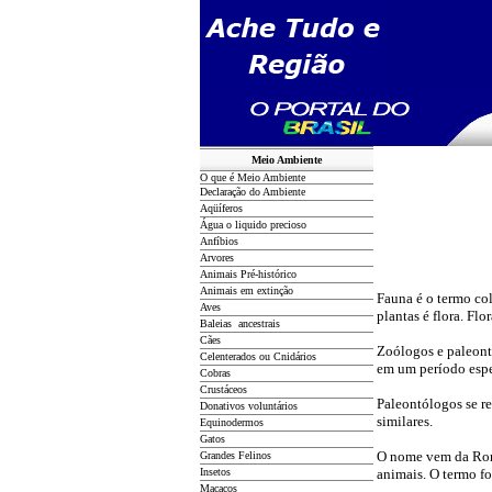
Meio Ambiente
O que é Meio Ambiente
Declaração do Ambiente
Aqüíferos
Água o liquido precioso
Anfíbios
Arvores
Animais Pré-histórico
Animais em extinção
Fauna é o termo co
Aves
plantas é flora. Fl
Baleias ancestrais
Cães
Zoólogos e paleont
Celenterados ou Cnidários
em um período espec
Cobras
Crustáceos
Paleontólogos se re
Donativos voluntários
similares.
Equinodermos
Gatos
O nome vem da Roma
Grandes Felinos
Insetos
animais. O termo fo
Macacos