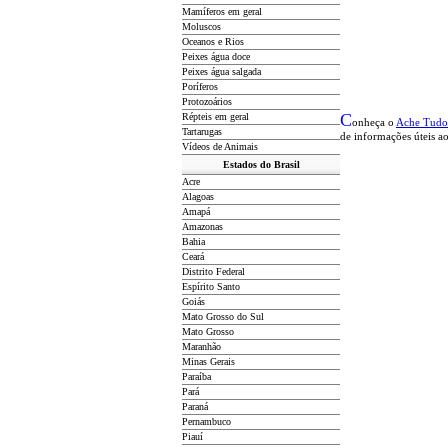
Mamíferos em geral
Moluscos
Oceanos e Rios
Peixes água doce
Peixes água salgada
Poríferos
Protozoários
C
Répteis em geral
onheça o
A
che Tudo
Tartarugas
de informações úteis
ao
Vídeos de Animais
Estados do Brasil
Acre
Alagoas
Amapá
Amazonas
Bahia
Ceará
Distrito Federal
Espírito Santo
Goiás
Mato Grosso do Sul
Mato Grosso
Maranhão
Minas Gerais
Paraíba
Pará
Paraná
Pernambuco
Piauí