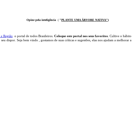
Opine pela inteligência
(
"
PLANTE UMA ÁRVOR
E NATIVA
"
)
 e Região
o portal
de todos Brasileiros.
Coloque este portal nos seus favoritos
. Cultive o hábito
 seu dispor
.
Seja b
em vindo
, g
ostamos de suas críticas e sugestões, elas nos ajudam a melhorar a