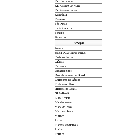
Rio De Janeiro
Rio Grande do Norte
Rio Grande do Sul
Rondônia
Roraima
São Paulo
Santa Catarina
Sergipe
Tocantins
Serviços
Árvore
Bolsa Dolar Euros outros
Carta ao Leitor
Ciência
Culinária
Desaparecidos
Descobrimento do Brasil
Emissoras de Rádios
Endereços
Ú
teis
Historia do Brasil
Globalização
Lixo Recicle
Mandamentos
Mapa do Brasil
Meio ambiente
Mulher
Paises
Plantas Medicinais
Piadas
Política