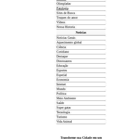
Olimpíadas
Patologia
Sites de Busca
Truques do amor
Vídeos
Nossa Historia
Noticias
Noticias Gerais
Aquecimento global
Ciência
Cotidiano
D
estaque
Dinossauros
Educação
Esportes
Especial
Economia
Internet
Mundo
Política
Meio Ambiente
Saúde
Super gatas
Tecnologia
Turismo
Vida Animal
Transforme sua Cidade em um