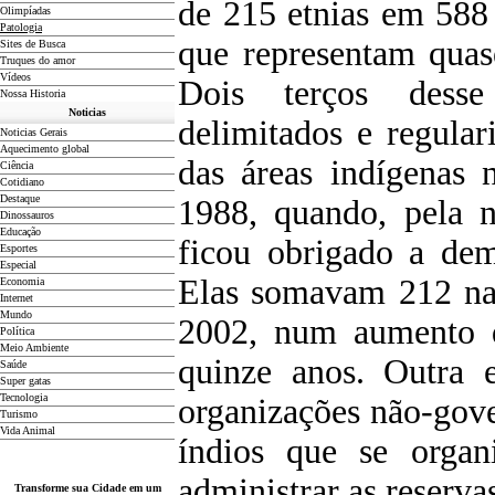
de 215 etnias em 588 
Olimpíadas
Patologia
que representam quas
Sites de Busca
Truques do amor
Vídeos
Dois terços desse
Nossa Historia
Noticias
delimitados e regula
Noticias Gerais
Aquecimento global
das áreas indígenas 
Ciência
Cotidiano
D
estaque
1988, quando, pela n
Dinossauros
Educação
ficou obrigado a dem
Esportes
Especial
Elas somavam 212 na
Economia
Internet
Mundo
2002, num aumento
Política
Meio Ambiente
quinze anos. Outra 
Saúde
Super gatas
Tecnologia
organizações não-gov
Turismo
Vida Animal
índios que se organ
administrar as reserva
Transforme sua Cidade em um