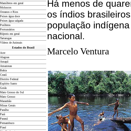
Há menos de quare
Mamíferos em geral
Moluscos
os índios brasileiro
Oceanos e Rios
Peixes água doce
Peixes água salgada
população indígena
Poríferos
Protozoários
nacional.
Répteis em geral
Tartarugas
Vídeos de Animais
Estados do Brasil
Marcelo Ventura
Acre
Alagoas
Amapá
Amazonas
Bahia
Ceará
Distrito Federal
Espírito Santo
Goiás
Mato Grosso do Sul
Mato Grosso
Maranhão
Minas Gerais
Paraíba
Pará
Paraná
Pernambuco
Piauí