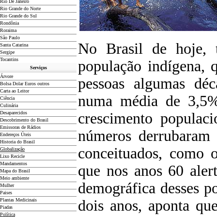
Rio De Janeiro
Rio Grande do Norte
Rio Grande do Sul
Rondônia
Roraima
São Paulo
No Brasil de hoje, 
Santa Catarina
Sergipe
Tocantins
população indígena, 
Serviços
Árvore
pessoas algumas déca
Bolsa Dolar Euros outros
Carta ao Leitor
numa média de 3,5% 
Ciência
Culinária
Desaparecidos
crescimento populaci
Descobrimento do Brasil
Emissoras de Rádios
números derrubaram 
Endereços
Ú
teis
Historia do Brasil
conceituados, como o
Globalização
Lixo Recicle
Mandamentos
que nos anos 60 aler
Mapa do Brasil
Meio ambiente
demográfica desses po
Mulher
Paises
Plantas Medicinais
dois anos, aponta qu
Piadas
Política