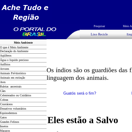
Pesquisar
Meio A
Lixo Recicle
Emp
Meio Ambiente
O que é Meio Ambiente
Declaração do Ambiente
Aqüíferos
Água o liquido precioso
Anfíbios
Os índios são os guardiões das 
Arvores
Animais Pré-histórico
linguagem dos animais.
Animais em extinção
Aves
Baleias ancestrais
Cães
Guatós
será o fim?
Celenterados ou Cnidários
Cobras
Crustáceos
Donativos voluntários
Equinodermos
Eles estão a Salvo
Gatos
Grandes Felinos
Insetos
Macacos