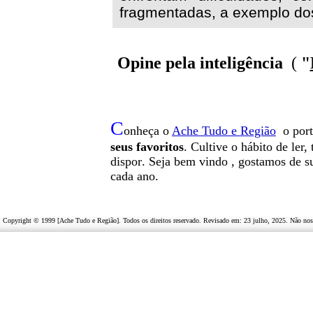
fragmentadas, a exemplo do
Opine pela inteligência
(
"
C
onheça o
A
che Tudo e Região
o por
seus favoritos
. Cultive o hábito de ler
dispor
.
Seja b
em vindo
, g
ostamos de su
cada ano.
Copyright © 1999 [Ache Tudo e Região]. Todos os direitos reservado. Revisado em:
23 julho, 2025
. Não nos